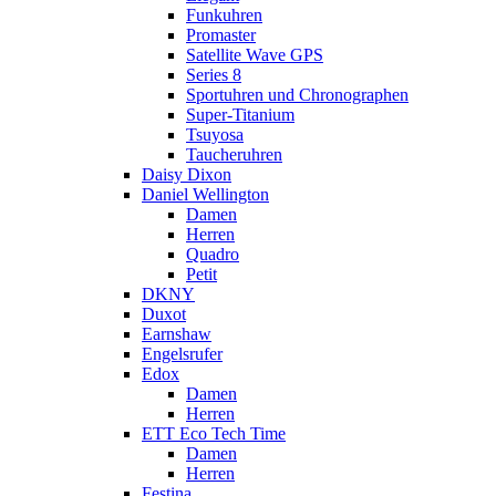
Funkuhren
Promaster
Satellite Wave GPS
Series 8
Sportuhren und Chronographen
Super-Titanium
Tsuyosa
Taucheruhren
Daisy Dixon
Daniel Wellington
Damen
Herren
Quadro
Petit
DKNY
Duxot
Earnshaw
Engelsrufer
Edox
Damen
Herren
ETT Eco Tech Time
Damen
Herren
Festina