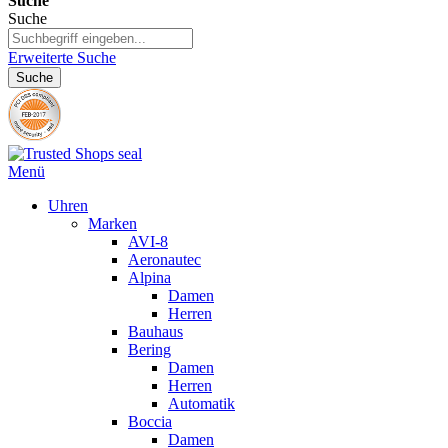
Suche
Suche
Erweiterte Suche
Suche
Menü
Uhren
Marken
AVI-8
Aeronautec
Alpina
Damen
Herren
Bauhaus
Bering
Damen
Herren
Automatik
Boccia
Damen