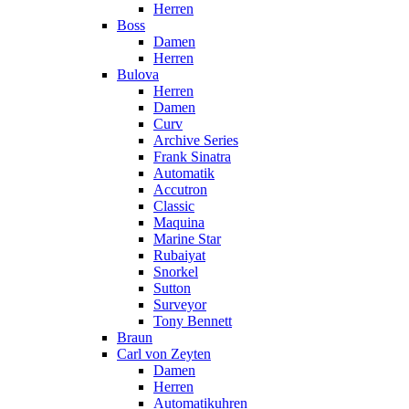
Herren
Boss
Damen
Herren
Bulova
Herren
Damen
Curv
Archive Series
Frank Sinatra
Automatik
Accutron
Classic
Maquina
Marine Star
Rubaiyat
Snorkel
Sutton
Surveyor
Tony Bennett
Braun
Carl von Zeyten
Damen
Herren
Automatikuhren