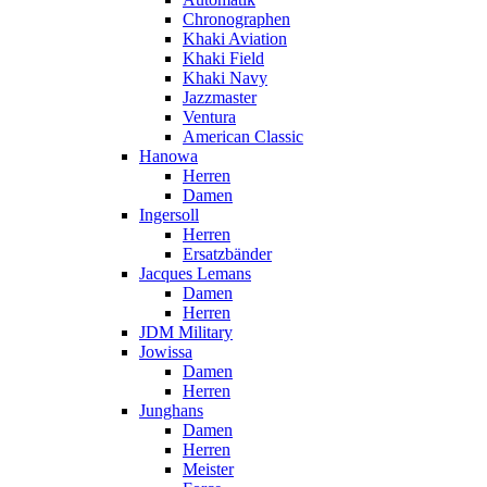
Chronographen
Khaki Aviation
Khaki Field
Khaki Navy
Jazzmaster
Ventura
American Classic
Hanowa
Herren
Damen
Ingersoll
Herren
Ersatzbänder
Jacques Lemans
Damen
Herren
JDM Military
Jowissa
Damen
Herren
Junghans
Damen
Herren
Meister