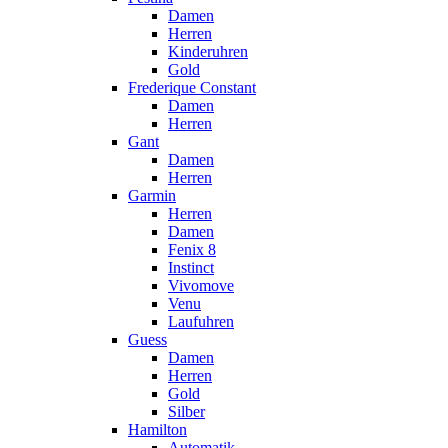
Damen
Herren
Kinderuhren
Gold
Frederique Constant
Damen
Herren
Gant
Damen
Herren
Garmin
Herren
Damen
Fenix 8
Instinct
Vivomove
Venu
Laufuhren
Guess
Damen
Herren
Gold
Silber
Hamilton
Automatik