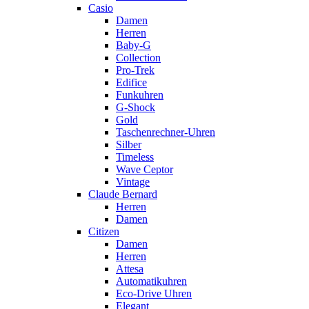
Casio
Damen
Herren
Baby-G
Collection
Pro-Trek
Edifice
Funkuhren
G-Shock
Gold
Taschenrechner-Uhren
Silber
Timeless
Wave Ceptor
Vintage
Claude Bernard
Herren
Damen
Citizen
Damen
Herren
Attesa
Automatikuhren
Eco-Drive Uhren
Elegant