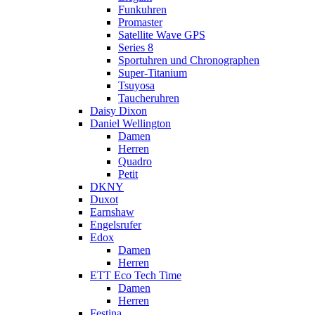
Funkuhren
Promaster
Satellite Wave GPS
Series 8
Sportuhren und Chronographen
Super-Titanium
Tsuyosa
Taucheruhren
Daisy Dixon
Daniel Wellington
Damen
Herren
Quadro
Petit
DKNY
Duxot
Earnshaw
Engelsrufer
Edox
Damen
Herren
ETT Eco Tech Time
Damen
Herren
Festina