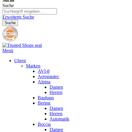
Suche
Suche
Erweiterte Suche
Suche
Menü
Uhren
Marken
AVI-8
Aeronautec
Alpina
Damen
Herren
Bauhaus
Bering
Damen
Herren
Automatik
Boccia
Damen