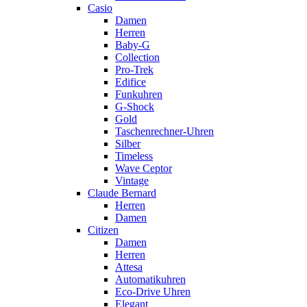
Casio
Damen
Herren
Baby-G
Collection
Pro-Trek
Edifice
Funkuhren
G-Shock
Gold
Taschenrechner-Uhren
Silber
Timeless
Wave Ceptor
Vintage
Claude Bernard
Herren
Damen
Citizen
Damen
Herren
Attesa
Automatikuhren
Eco-Drive Uhren
Elegant