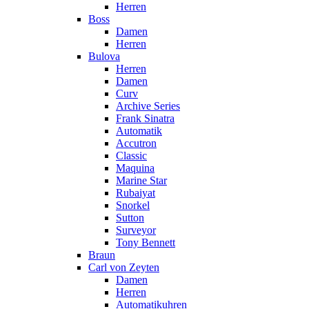
Herren
Boss
Damen
Herren
Bulova
Herren
Damen
Curv
Archive Series
Frank Sinatra
Automatik
Accutron
Classic
Maquina
Marine Star
Rubaiyat
Snorkel
Sutton
Surveyor
Tony Bennett
Braun
Carl von Zeyten
Damen
Herren
Automatikuhren