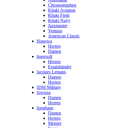
Chronographen
Khaki Aviation
Khaki Field
Khaki Navy
Jazzmaster
Ventura
American Classic
Hanowa
Herren
Damen
Ingersoll
Herren
Ersatzbänder
Jacques Lemans
Damen
Herren
JDM Military
Jowissa
Damen
Herren
Junghans
Damen
Herren
Meister