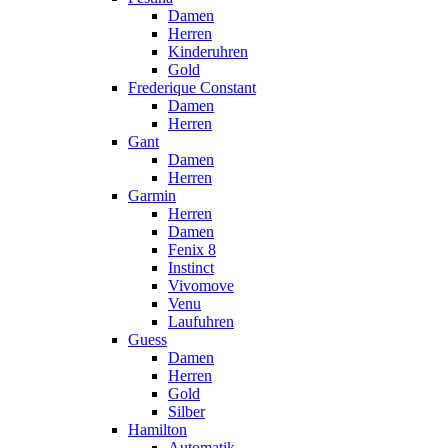
Damen
Herren
Kinderuhren
Gold
Frederique Constant
Damen
Herren
Gant
Damen
Herren
Garmin
Herren
Damen
Fenix 8
Instinct
Vivomove
Venu
Laufuhren
Guess
Damen
Herren
Gold
Silber
Hamilton
Automatik