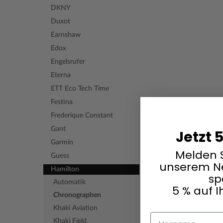
DKNY
Duxot
Earnshaw
Edox
Engelsrufer
Eterna
ETT Eco Tech Time
Festina
Frederique Constant
Gant
Jetzt 
Garmin
Melden S
Guess
unserem Ne
Hamilton
sp
Automatik
5 % auf I
Chronographen
Khaki Aviation
Vorname
Khaki Field