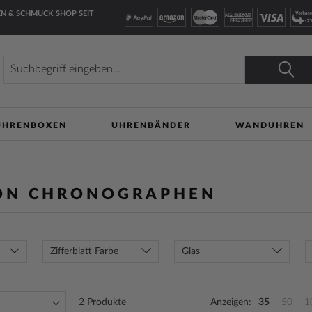
N & SCHMUCK SHOP SEIT
Suche
Suche
UHRENBOXEN
UHRENBÄNDER
WANDUHREN
ON CHRONOGRAPHEN
Zifferblatt Farbe
Glas
2
Produkte
Anzeigen
35
50
1