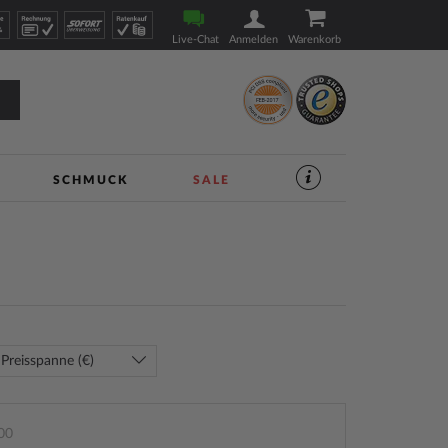
Live-Chat
Anmelden
Warenkorb
SCHMUCK
SALE
SERVICES
IM
UHREN-
SHOP
|
TIMESHOP24
Preisspanne (€)
00