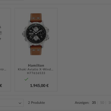
ZUR
ZUR
WUNSCHLISTE
WUNSCHLISTE
HINZUFÜGEN
HINZUFÜGEN
Hamilton
American Classic Intra-Matic Auto Chrono 40mm
Khaki Aviatio X-Wind Auto Chrono 44mm
H77616533
 €
1.945,00 €
2
Produkte
Anzeigen
35
50
1