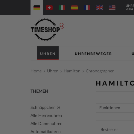
Direkt
UHRE
zum
2004
Inhalt
UHREN
UHRENBEWEGER
Home
Uhren
Hamilton
Chronographen
HAMILT
THEMEN
Schnäppchen %
Funktionen
Alle Herrenuhren
Alle Damenuhren
Automatikuhren