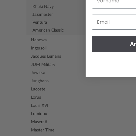
Khaki Navy
Jazzmaster
Email
Ventura
American Classic
Hanowa
A
Ingersoll
Jacques Lemans
JDM Military
Jowissa
Junghans
Lacoste
Lorus
Louis XVI
Luminox
Maserati
Master Time