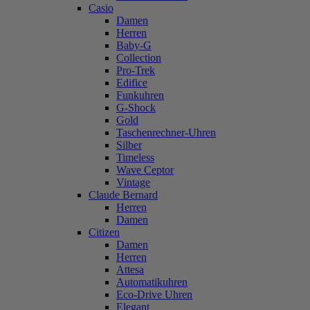
Casio
Damen
Herren
Baby-G
Collection
Pro-Trek
Edifice
Funkuhren
G-Shock
Gold
Taschenrechner-Uhren
Silber
Timeless
Wave Ceptor
Vintage
Claude Bernard
Herren
Damen
Citizen
Damen
Herren
Attesa
Automatikuhren
Eco-Drive Uhren
Elegant