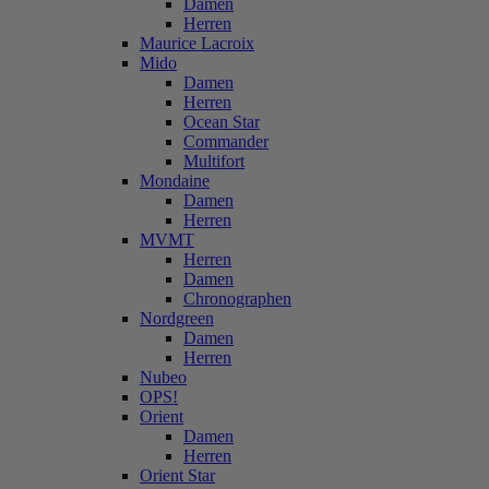
Damen
Herren
Maurice Lacroix
Mido
Damen
Herren
Ocean Star
Commander
Multifort
Mondaine
Damen
Herren
MVMT
Herren
Damen
Chronographen
Nordgreen
Damen
Herren
Nubeo
OPS!
Orient
Damen
Herren
Orient Star