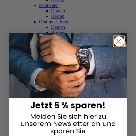
Neuheiten
Damen
Herren
Outdoor Uhren
Damen
Herren
Schweizer Uhren
Damen
Herren
Skelettuhren
Damen
Herren
Smartwatches
Damen
Herren
Solaruhren
Herren
Damen
Jetzt 5 % sparen!
Sportuhren
Damen
Melden Sie sich hier zu
Herren
Swarovski & Edelsteine
unserem Newsletter an und
Damen
sparen Sie
Herren