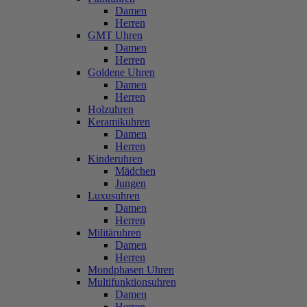
Damen
Herren
GMT Uhren
Damen
Herren
Goldene Uhren
Damen
Herren
Holzuhren
Keramikuhren
Damen
Herren
Kinderuhren
Mädchen
Jungen
Luxusuhren
Damen
Herren
Militäruhren
Damen
Herren
Mondphasen Uhren
Multifunktionsuhren
Damen
Herren