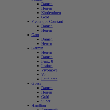
Damen
Herren
Kinderuhren
Gold
Frederique Constant
Damen
Herren
Gant
Damen
Herren
Garmin
Herren
Damen
Fenix 8
Instinct
Vivomove
Venu
Laufuhren
Guess
Damen
Herren
Gold
Silber
Hamilton
Automatik