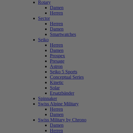
Rotary
Damen
Herren
Sector
Herren
Damen
Smartwatches
Seiko
Herren
Damen
Prospex
Presage
Astron
Seiko 5 Sports
Conceptual Series
Kinetic
Solar
Ersatzbänder
Spinnaker
Swiss Alpine Military
Herren
Damen
Swiss Military by Chrono
Damen
Herren