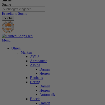
Suche
Suche
Erweiterte Suche
Suche
Menü
Uhren
Marken
AVI-8
Aeronautec
Alpina
Damen
Herren
Bauhaus
Bering
Damen
Herren
Automatik
Boccia
Damen