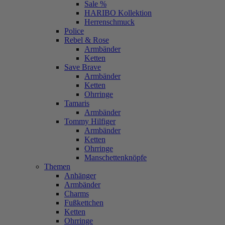
Sale %
HARIBO Kollektion
Herrenschmuck
Police
Rebel & Rose
Armbänder
Ketten
Save Brave
Armbänder
Ketten
Ohrringe
Tamaris
Armbänder
Tommy Hilfiger
Armbänder
Ketten
Ohrringe
Manschettenknöpfe
Themen
Anhänger
Armbänder
Charms
Fußkettchen
Ketten
Ohrringe