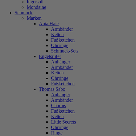
Ingersoll
Mondaine
Schmuck
Marken
Ania Haie
Armbänder
Ketten
Fußkettchen
Ohrringe
Schmuck-Sets
Engelsrufer
Anhänger
Armbänder
Ketten
Ohrringe
Fußkettchen
Thomas Sabo
Anhänger
Armbänder
Charms
Fußkettchen
Ketten
Little Secrets
Ohrringe
Ringe