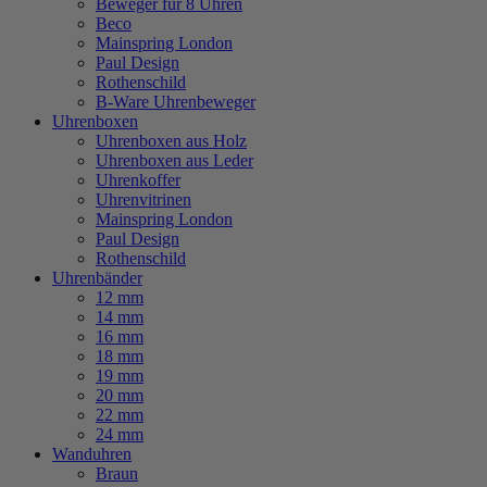
Beweger für 8 Uhren
Beco
Mainspring London
Paul Design
Rothenschild
B-Ware Uhrenbeweger
Uhrenboxen
Uhrenboxen aus Holz
Uhrenboxen aus Leder
Uhrenkoffer
Uhrenvitrinen
Mainspring London
Paul Design
Rothenschild
Uhrenbänder
12 mm
14 mm
16 mm
18 mm
19 mm
20 mm
22 mm
24 mm
Wanduhren
Braun