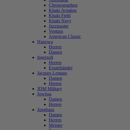
Chronographen
Khaki Aviation
Khaki Field
Khaki Navy
Jazzmaster
Ventura
American Classic
Hanowa
Herren
Damen
Ingersoll
Herren
Ersatzbänder
Jacques Lemans
Damen
Herren
JDM Military
Jowissa
Damen
Herren
Junghans
Damen
Herren
Meister