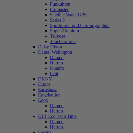
Funkuhren
Promaster
Satellite Wave GPS
Series 8
Sportuhren und Chronographen
Super-Titanium
Tsuyosa
Taucheruhren
Daisy Dixon
Daniel Wellington
Damen
Herren
Quadro
Petit
DKNY
Duxot
Earnshaw
Engelsrufer
Edox
Damen
Herren
ETT Eco Tech Time
Damen
Herren
Festina