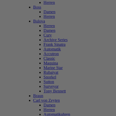
Herren
Boss
Damen
Herren
Bulova
Herren
Damen
Curv
Archive Series
Frank Sinatra
Automatik
Accutron
Classic
Maquina
Marine Star
Rubaiyat
Snorkel
Sutton
Surveyor
Tony Bennett
Braun
Carl von Zeyten
Damen
Herren
Automatikuhren