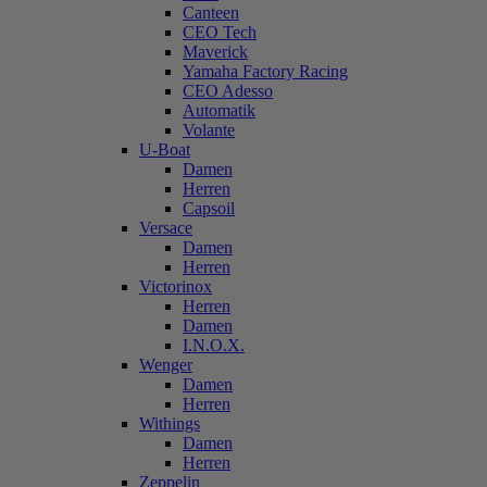
Canteen
CEO Tech
Maverick
Yamaha Factory Racing
CEO Adesso
Automatik
Volante
U-Boat
Damen
Herren
Capsoil
Versace
Damen
Herren
Victorinox
Herren
Damen
I.N.O.X.
Wenger
Damen
Herren
Withings
Damen
Herren
Zeppelin