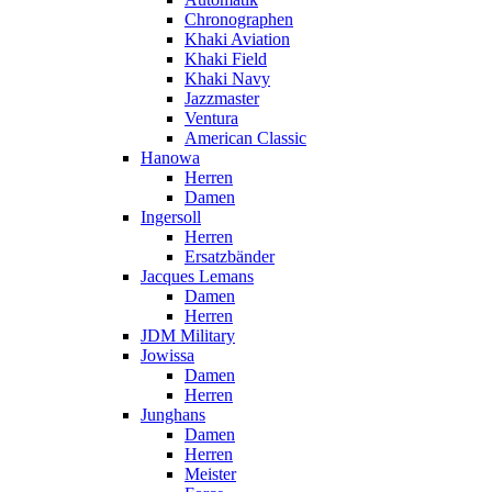
Chronographen
Khaki Aviation
Khaki Field
Khaki Navy
Jazzmaster
Ventura
American Classic
Hanowa
Herren
Damen
Ingersoll
Herren
Ersatzbänder
Jacques Lemans
Damen
Herren
JDM Military
Jowissa
Damen
Herren
Junghans
Damen
Herren
Meister