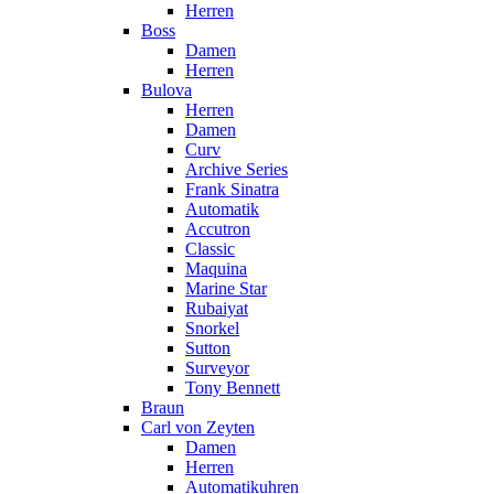
Herren
Boss
Damen
Herren
Bulova
Herren
Damen
Curv
Archive Series
Frank Sinatra
Automatik
Accutron
Classic
Maquina
Marine Star
Rubaiyat
Snorkel
Sutton
Surveyor
Tony Bennett
Braun
Carl von Zeyten
Damen
Herren
Automatikuhren