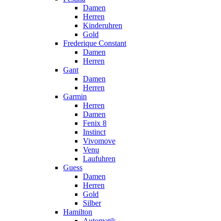
Damen
Herren
Kinderuhren
Gold
Frederique Constant
Damen
Herren
Gant
Damen
Herren
Garmin
Herren
Damen
Fenix 8
Instinct
Vivomove
Venu
Laufuhren
Guess
Damen
Herren
Gold
Silber
Hamilton
Automatik