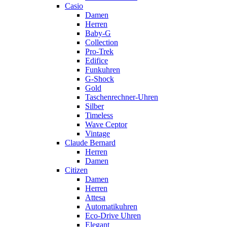
Casio
Damen
Herren
Baby-G
Collection
Pro-Trek
Edifice
Funkuhren
G-Shock
Gold
Taschenrechner-Uhren
Silber
Timeless
Wave Ceptor
Vintage
Claude Bernard
Herren
Damen
Citizen
Damen
Herren
Attesa
Automatikuhren
Eco-Drive Uhren
Elegant