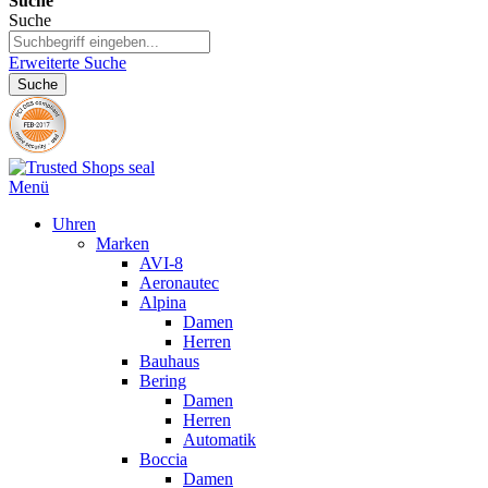
Suche
Suche
Erweiterte Suche
Suche
Menü
Uhren
Marken
AVI-8
Aeronautec
Alpina
Damen
Herren
Bauhaus
Bering
Damen
Herren
Automatik
Boccia
Damen