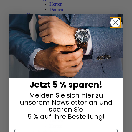
Herren
Damen
Themen
Schnäppchen %
Damen
Herren
Alle Damenuhren
Alle Herrenuhren
Automatikuhren
Damen
Herren
Chronographen
Herren
Damen
Diamantuhren
Jetzt 5 % sparen!
Digitaluhren
Damen
Melden Sie sich hier zu
Herren
Elektrische Uhren
unserem Newsletter an und
Damen
sparen Sie
Herren
5 % auf Ihre Bestellung!
Fliegeruhren
Damen
Herren
Funkuhren