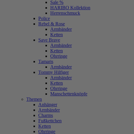
Sale %
HARIBO Kollektion
Herrenschmuck
Police
Rebel & Rose
Armbänder
Ketten
Save Brave
Armbänder
Ketten
Ohrringe
Tamaris
Armbänder
Tommy Hilfiger
Armbänder
Ketten
Ohrringe
Manschettenknöpfe
Themen
Anhänger
Armbänder
Charms
Fußkettchen
Ketten
Ohrringe