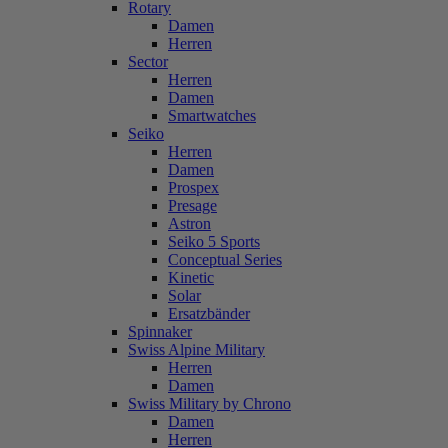
Rotary
Damen
Herren
Sector
Herren
Damen
Smartwatches
Seiko
Herren
Damen
Prospex
Presage
Astron
Seiko 5 Sports
Conceptual Series
Kinetic
Solar
Ersatzbänder
Spinnaker
Swiss Alpine Military
Herren
Damen
Swiss Military by Chrono
Damen
Herren