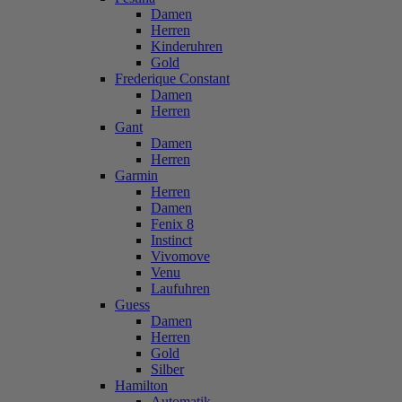
Damen
Herren
Kinderuhren
Gold
Frederique Constant
Damen
Herren
Gant
Damen
Herren
Garmin
Herren
Damen
Fenix 8
Instinct
Vivomove
Venu
Laufuhren
Guess
Damen
Herren
Gold
Silber
Hamilton
Automatik