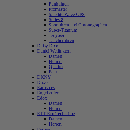
Funkuhren
Promaster
Satellite Wave GPS
Series 8
Sportuhren und Chronographen
Super-Titanium
Tsuyosa
Taucheruhren
Daisy Dixon
Daniel Wellington
Damen
Herren
Quadro
Petit
DKNY
Duxot
Earnshaw
Engelsrufer
Edox
Damen
Herren
ETT Eco Tech Time
Damen
Herren
Festina