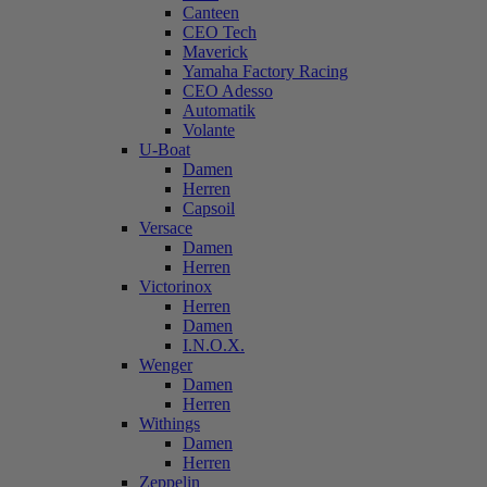
Canteen
CEO Tech
Maverick
Yamaha Factory Racing
CEO Adesso
Automatik
Volante
U-Boat
Damen
Herren
Capsoil
Versace
Damen
Herren
Victorinox
Herren
Damen
I.N.O.X.
Wenger
Damen
Herren
Withings
Damen
Herren
Zeppelin