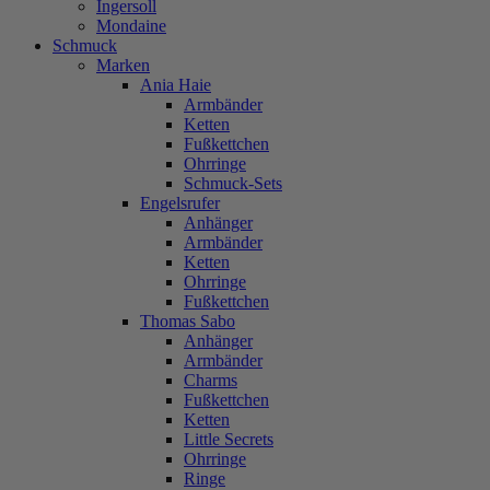
Ingersoll
Mondaine
Schmuck
Marken
Ania Haie
Armbänder
Ketten
Fußkettchen
Ohrringe
Schmuck-Sets
Engelsrufer
Anhänger
Armbänder
Ketten
Ohrringe
Fußkettchen
Thomas Sabo
Anhänger
Armbänder
Charms
Fußkettchen
Ketten
Little Secrets
Ohrringe
Ringe