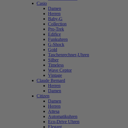
Casio
Damen
Herren
Baby-G
Collection
Pro-Trek
Edifice
Funkuhren
G-Shock
Gold
Taschenrechner-Uhren
Silber
Timeless
Wave Ceptor
Vintage
Claude Bernard
Herren
Damen
Citizen
Damen
Herren
Attesa
Automatikuhren
Eco-Drive Uhren
Elegant