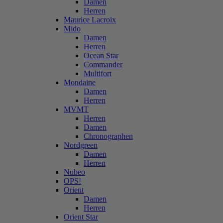
Damen
Herren
Maurice Lacroix
Mido
Damen
Herren
Ocean Star
Commander
Multifort
Mondaine
Damen
Herren
MVMT
Herren
Damen
Chronographen
Nordgreen
Damen
Herren
Nubeo
OPS!
Orient
Damen
Herren
Orient Star