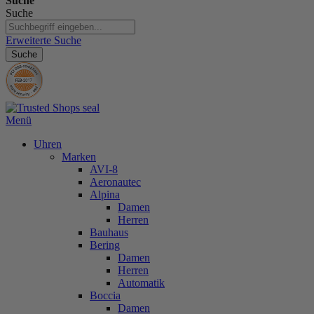
Suche
Suche
Erweiterte Suche
Suche
Menü
Uhren
Marken
AVI-8
Aeronautec
Alpina
Damen
Herren
Bauhaus
Bering
Damen
Herren
Automatik
Boccia
Damen