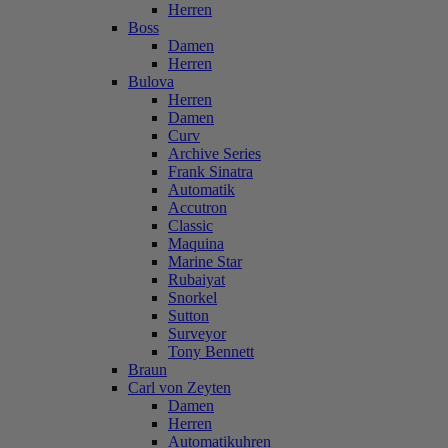
Herren
Boss
Damen
Herren
Bulova
Herren
Damen
Curv
Archive Series
Frank Sinatra
Automatik
Accutron
Classic
Maquina
Marine Star
Rubaiyat
Snorkel
Sutton
Surveyor
Tony Bennett
Braun
Carl von Zeyten
Damen
Herren
Automatikuhren