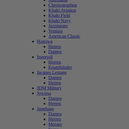
Chronographen
Khaki Aviation
Khaki Field
Khaki Navy
Jazzmaster
Ventura
American Classic
Hanowa
Herren
Damen
Ingersoll
Herren
Ersatzbänder
Jacques Lemans
Damen
Herren
JDM Military
Jowissa
Damen
Herren
Junghans
Damen
Herren
Meister