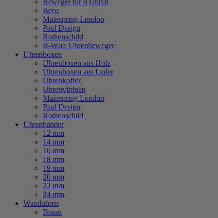
Beweger für 8 Uhren
Beco
Mainspring London
Paul Design
Rothenschild
B-Ware Uhrenbeweger
Uhrenboxen
Uhrenboxen aus Holz
Uhrenboxen aus Leder
Uhrenkoffer
Uhrenvitrinen
Mainspring London
Paul Design
Rothenschild
Uhrenbänder
12 mm
14 mm
16 mm
18 mm
19 mm
20 mm
22 mm
24 mm
Wanduhren
Braun