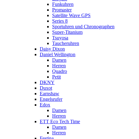
Funkuhren
Promaster
Satellite Wave GPS
Series 8
Sportuhren und Chronographen
Super-Titanium
Tsuyosa
Taucheruhren
Daisy Dixon
Daniel Wellington
Damen
Herren
Quadro
Petit
DKNY
Duxot
Earnshaw
Engelsrufer
Edox
Damen
Herren
ETT Eco Tech Time
Damen
Herren
Festina