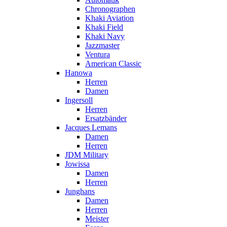
Chronographen
Khaki Aviation
Khaki Field
Khaki Navy
Jazzmaster
Ventura
American Classic
Hanowa
Herren
Damen
Ingersoll
Herren
Ersatzbänder
Jacques Lemans
Damen
Herren
JDM Military
Jowissa
Damen
Herren
Junghans
Damen
Herren
Meister