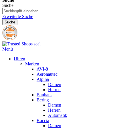
Suche
Suche
Erweiterte Suche
Suche
Menü
Uhren
Marken
AVI-8
Aeronautec
Alpina
Damen
Herren
Bauhaus
Bering
Damen
Herren
Automatik
Boccia
Damen