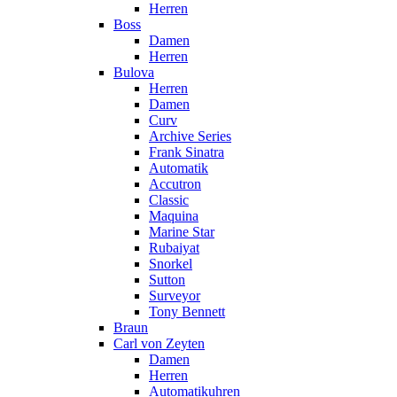
Herren
Boss
Damen
Herren
Bulova
Herren
Damen
Curv
Archive Series
Frank Sinatra
Automatik
Accutron
Classic
Maquina
Marine Star
Rubaiyat
Snorkel
Sutton
Surveyor
Tony Bennett
Braun
Carl von Zeyten
Damen
Herren
Automatikuhren