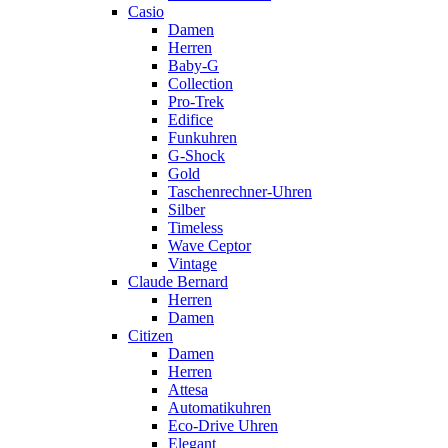
Casio
Damen
Herren
Baby-G
Collection
Pro-Trek
Edifice
Funkuhren
G-Shock
Gold
Taschenrechner-Uhren
Silber
Timeless
Wave Ceptor
Vintage
Claude Bernard
Herren
Damen
Citizen
Damen
Herren
Attesa
Automatikuhren
Eco-Drive Uhren
Elegant