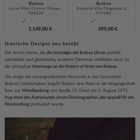
Bulova
Bulova
Lunar Pilot Chrono Thiago Rosinhole Budii Limited 43,5mm 5ATM
Rubayiat Ella Fitzgerald 28,8mm 3ATM
98A329
97P180
1.149,00 €
399,00 €
Ikonische Designs neu belebt
Die Archiv-Series, die
die Nostalgie der Bulova Uhren
perfekt
nachbildet und gleichzeitig moderne Elemente einfließen lässt, ist
die ultimative
Hommage an die history of firsts von Bulova
.
Um einige der unvergesslichsten Momente in der Geschichte
Bulova's festzuhalten, begeht Bulova eine Reise in die Vergangenheit
bzw. zur
Mondlandung
von Apollo 15. Denn am 2. August 1971
trug einer der Astronauten einen Chronographen, der speziell für die
Monlandung
produziert wurde.