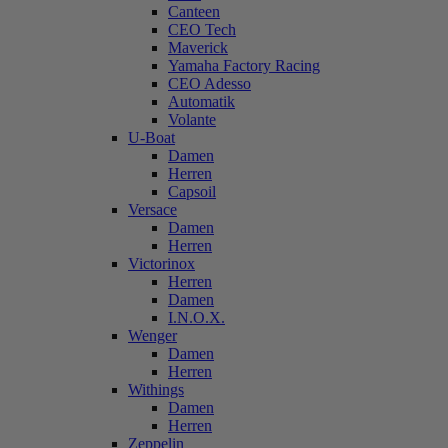
Canteen
CEO Tech
Maverick
Yamaha Factory Racing
CEO Adesso
Automatik
Volante
U-Boat
Damen
Herren
Capsoil
Versace
Damen
Herren
Victorinox
Herren
Damen
I.N.O.X.
Wenger
Damen
Herren
Withings
Damen
Herren
Zeppelin