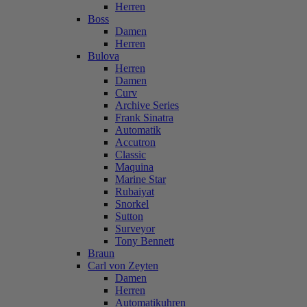
Herren
Boss
Damen
Herren
Bulova
Herren
Damen
Curv
Archive Series
Frank Sinatra
Automatik
Accutron
Classic
Maquina
Marine Star
Rubaiyat
Snorkel
Sutton
Surveyor
Tony Bennett
Braun
Carl von Zeyten
Damen
Herren
Automatikuhren