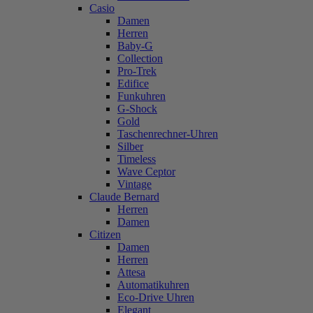
Casio
Damen
Herren
Baby-G
Collection
Pro-Trek
Edifice
Funkuhren
G-Shock
Gold
Taschenrechner-Uhren
Silber
Timeless
Wave Ceptor
Vintage
Claude Bernard
Herren
Damen
Citizen
Damen
Herren
Attesa
Automatikuhren
Eco-Drive Uhren
Elegant