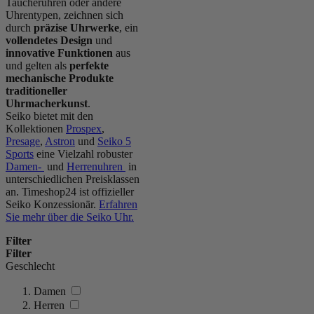
Taucheruhren oder andere
Uhrentypen, zeichnen sich
durch
präzise Uhrwerke
, ein
vollendetes Design
und
innovative Funktionen
aus
und gelten als
perfekte
mechanische Produkte
traditioneller
Uhrmacherkunst
.
Seiko bietet mit den
Kollektionen
Prospex
,
Presage
,
Astron
und
Seiko 5
Sports
eine Vielzahl robuster
Damen-
und
Herrenuhren
in
unterschiedlichen Preisklassen
an. Timeshop24 ist offizieller
Seiko Konzessionär.
Erfahren
Sie mehr über die Seiko Uhr.
Filter
Filter
Geschlecht
Damen
Herren