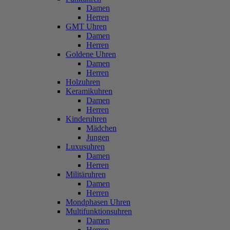
Damen
Herren
GMT Uhren
Damen
Herren
Goldene Uhren
Damen
Herren
Holzuhren
Keramikuhren
Damen
Herren
Kinderuhren
Mädchen
Jungen
Luxusuhren
Damen
Herren
Militäruhren
Damen
Herren
Mondphasen Uhren
Multifunktionsuhren
Damen
Herren