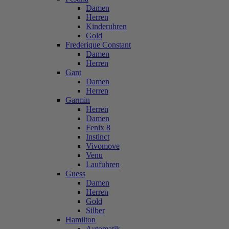
Damen
Herren
Kinderuhren
Gold
Frederique Constant
Damen
Herren
Gant
Damen
Herren
Garmin
Herren
Damen
Fenix 8
Instinct
Vivomove
Venu
Laufuhren
Guess
Damen
Herren
Gold
Silber
Hamilton
Automatik