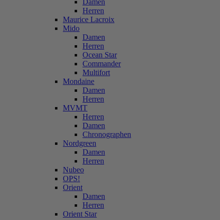
Damen
Herren
Maurice Lacroix
Mido
Damen
Herren
Ocean Star
Commander
Multifort
Mondaine
Damen
Herren
MVMT
Herren
Damen
Chronographen
Nordgreen
Damen
Herren
Nubeo
OPS!
Orient
Damen
Herren
Orient Star