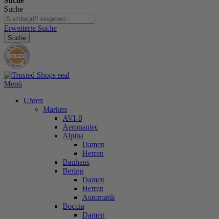
Suche
Suche
Erweiterte Suche
Suche
Menü
Uhren
Marken
AVI-8
Aeronautec
Alpina
Damen
Herren
Bauhaus
Bering
Damen
Herren
Automatik
Boccia
Damen