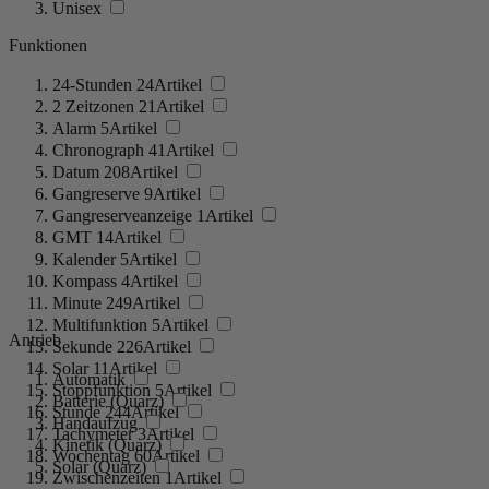
Unisex
Funktionen
24-Stunden
24
Artikel
2 Zeitzonen
21
Artikel
Alarm
5
Artikel
Chronograph
41
Artikel
Datum
208
Artikel
Gangreserve
9
Artikel
Gangreserveanzeige
1
Artikel
GMT
14
Artikel
Kalender
5
Artikel
Kompass
4
Artikel
Minute
249
Artikel
Multifunktion
5
Artikel
Antrieb
Sekunde
226
Artikel
Solar
11
Artikel
Automatik
Stoppfunktion
5
Artikel
Batterie (Quarz)
Stunde
244
Artikel
Handaufzug
Tachymeter
3
Artikel
Kinetik (Quarz)
Wochentag
60
Artikel
Solar (Quarz)
Zwischenzeiten
1
Artikel