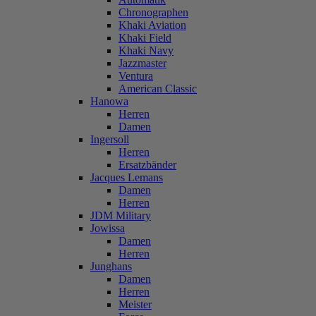
Chronographen
Khaki Aviation
Khaki Field
Khaki Navy
Jazzmaster
Ventura
American Classic
Hanowa
Herren
Damen
Ingersoll
Herren
Ersatzbänder
Jacques Lemans
Damen
Herren
JDM Military
Jowissa
Damen
Herren
Junghans
Damen
Herren
Meister