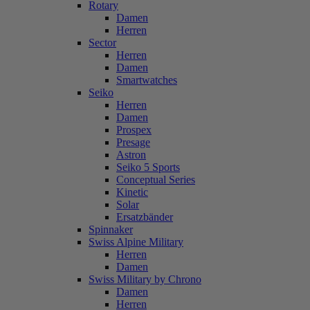
Rotary
Damen
Herren
Sector
Herren
Damen
Smartwatches
Seiko
Herren
Damen
Prospex
Presage
Astron
Seiko 5 Sports
Conceptual Series
Kinetic
Solar
Ersatzbänder
Spinnaker
Swiss Alpine Military
Herren
Damen
Swiss Military by Chrono
Damen
Herren