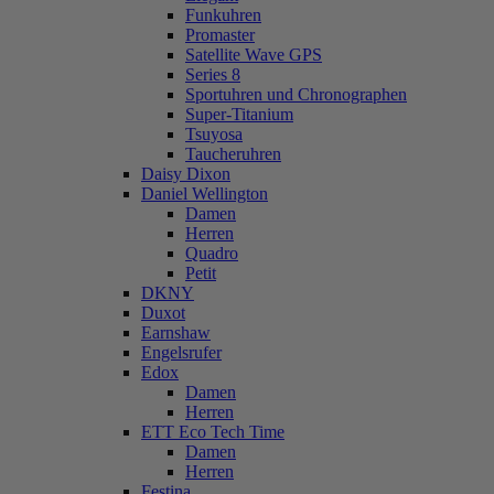
Funkuhren
Promaster
Satellite Wave GPS
Series 8
Sportuhren und Chronographen
Super-Titanium
Tsuyosa
Taucheruhren
Daisy Dixon
Daniel Wellington
Damen
Herren
Quadro
Petit
DKNY
Duxot
Earnshaw
Engelsrufer
Edox
Damen
Herren
ETT Eco Tech Time
Damen
Herren
Festina