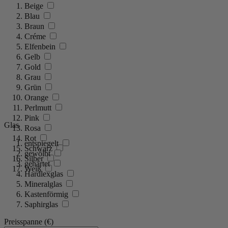
Beige
Blau
Braun
Créme
Elfenbein
Gelb
Gold
Grau
Grün
Orange
Perlmutt
Pink
Glas
Rosa
Rot
entspiegelt
Schwarz
gewölbt
Silber
gehärtet
Weiß
Hardlexglas
Mineralglas
Kastenförmig
Saphirglas
Preisspanne (€)