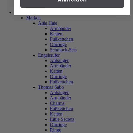
Ingersoll
Mondaine
Schmuck
Marken
Ania Haie
Armbänder
Ketten
Fußkettchen
Ohrringe
Schmuck-Sets
Engelsrufer
Anhänger
Armbänder
Ketten
Ohrringe
Fußkettchen
Thomas Sabo
Anhänger
Armbänder
Charms
Fußkettchen
Ketten
Little Secrets
Ohrringe
Ringe