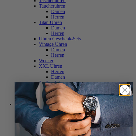
Taschenuhren
Taucheruhren
Damen
Herren
Titan Uhren
Damen
Herren
Uhren Geschenk-Sets
Vintage Uhren
Damen
Herren
Wecker
XXL Uhren
Herren
Damen
Zugbanduhren
Damen
Herren
Zweite Chance
Uhrenbeweger
Beweger für 1 Uhr
Beweger für 2 Uhren
Beweger für 3 Uhren
Beweger für 4 Uhren
Beweger für 6 Uhren