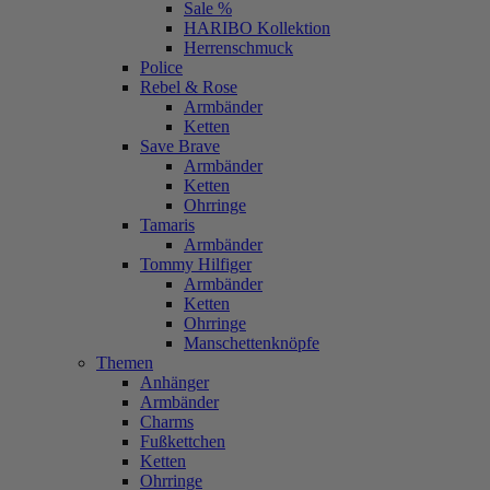
Sale %
HARIBO Kollektion
Herrenschmuck
Police
Rebel & Rose
Armbänder
Ketten
Save Brave
Armbänder
Ketten
Ohrringe
Tamaris
Armbänder
Tommy Hilfiger
Armbänder
Ketten
Ohrringe
Manschettenknöpfe
Themen
Anhänger
Armbänder
Charms
Fußkettchen
Ketten
Ohrringe