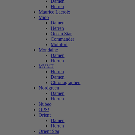
Damen
Herren
Maurice Lacroix
Mido
Damen
Herren
Ocean Star
Commander
Multifort
Mondaine
Damen
Herren
MVMT
Herren
Damen
Chronographen
Nordgreen
Damen
Herren
Nubeo
OPS!
Orient
Damen
Herren
Orient Star