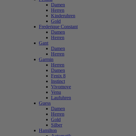
Damen
Herren
Kinderuhren
Gold
Frederique Constant
Damen
Herren
Gant
Damen
Herren
Garmin
Herren
Damen
Fenix 8
Instinct
Vivomove
Venu
Laufuhren
Guess
Damen
Herren
Gold
Silber
Hamilton
Automatik