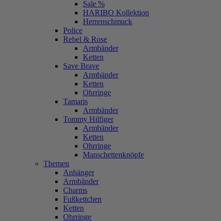
Sale %
HARIBO Kollektion
Herrenschmuck
Police
Rebel & Rose
Armbänder
Ketten
Save Brave
Armbänder
Ketten
Ohrringe
Tamaris
Armbänder
Tommy Hilfiger
Armbänder
Ketten
Ohrringe
Manschettenknöpfe
Themen
Anhänger
Armbänder
Charms
Fußkettchen
Ketten
Ohrringe