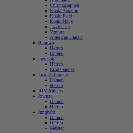
Chronographen
Khaki Aviation
Khaki Field
Khaki Navy
Jazzmaster
Ventura
American Classic
Hanowa
Herren
Damen
Ingersoll
Herren
Ersatzbänder
Jacques Lemans
Damen
Herren
JDM Military
Jowissa
Damen
Herren
Junghans
Damen
Herren
Meister