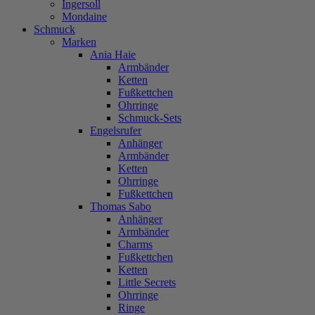
Ingersoll
Mondaine
Schmuck
Marken
Ania Haie
Armbänder
Ketten
Fußkettchen
Ohrringe
Schmuck-Sets
Engelsrufer
Anhänger
Armbänder
Ketten
Ohrringe
Fußkettchen
Thomas Sabo
Anhänger
Armbänder
Charms
Fußkettchen
Ketten
Little Secrets
Ohrringe
Ringe