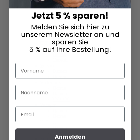
Canteen
CEO Tech
Jetzt 5 % sparen!
Maverick
Yamaha Factory Racing
Melden Sie sich hier zu
CEO Adesso
Automatik
unserem Newsletter an und
Volante
sparen Sie
U-Boat
5 % auf Ihre Bestellung!
Damen
Herren
Capsoil
Versace
Vorname
Damen
Herren
Victorinox
Nachname
Herren
Damen
I.N.O.X.
Wenger
Email
Damen
Herren
Withings
Damen
Herren
Anmelden
Zeppelin