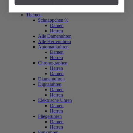
Herren
Damen
Themen
Schnäppchen %
Damen
Herren
Alle Damenuhren
Alle Herrenuhren
Automatikuhren
Damen
Herren
Chronographen
Herren
Damen
Diamantuhren
Digitaluhren
Damen
Herren
Elektrische Uhren
Damen
Herren
Fliegeruhren
Damen
Herren
Funkuhren