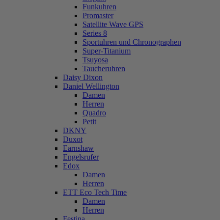
Funkuhren
Promaster
Satellite Wave GPS
Series 8
Sportuhren und Chronographen
Super-Titanium
Tsuyosa
Taucheruhren
Daisy Dixon
Daniel Wellington
Damen
Herren
Quadro
Petit
DKNY
Duxot
Earnshaw
Engelsrufer
Edox
Damen
Herren
ETT Eco Tech Time
Damen
Herren
Festina