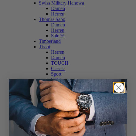
Swiss Military Hanowa
Damen
Herren
Thomas Sabo
Damen
Herren
Sale %
Timberland
Tissot
Herren
Damen
TOUCH
Classic
Sport
Gold
Chronographen
Tommy Hilfiger
Damen
Herren
Traser H3
Tsar Bomba
TW-Steel
Damen
Herren
ACE