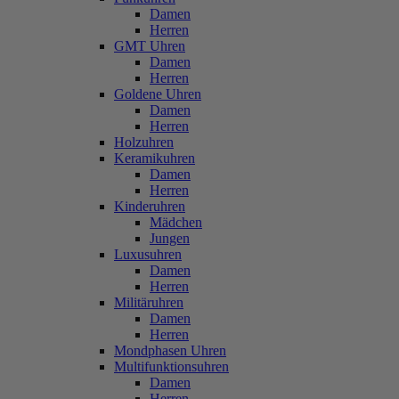
Damen
Herren
GMT Uhren
Damen
Herren
Goldene Uhren
Damen
Herren
Holzuhren
Keramikuhren
Damen
Herren
Kinderuhren
Mädchen
Jungen
Luxusuhren
Damen
Herren
Militäruhren
Damen
Herren
Mondphasen Uhren
Multifunktionsuhren
Damen
Herren