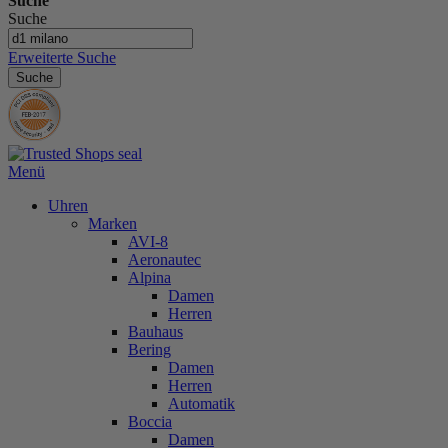
Suche
Suche
Erweiterte Suche
Suche
Menü
Uhren
Marken
AVI-8
Aeronautec
Alpina
Damen
Herren
Bauhaus
Bering
Damen
Herren
Automatik
Boccia
Damen