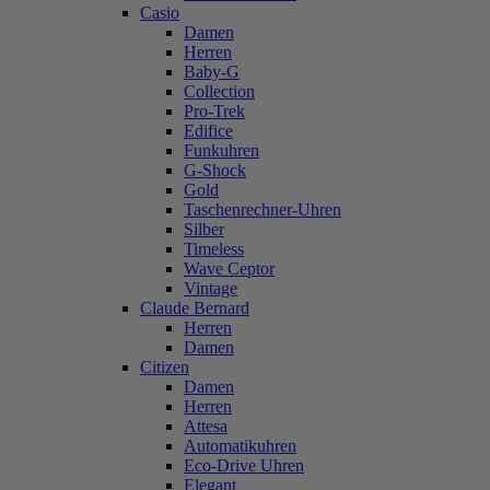
Casio
Damen
Herren
Baby-G
Collection
Pro-Trek
Edifice
Funkuhren
G-Shock
Gold
Taschenrechner-Uhren
Silber
Timeless
Wave Ceptor
Vintage
Claude Bernard
Herren
Damen
Citizen
Damen
Herren
Attesa
Automatikuhren
Eco-Drive Uhren
Elegant