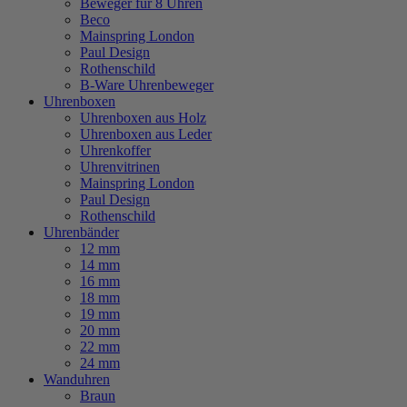
Beweger für 8 Uhren
Beco
Mainspring London
Paul Design
Rothenschild
B-Ware Uhrenbeweger
Uhrenboxen
Uhrenboxen aus Holz
Uhrenboxen aus Leder
Uhrenkoffer
Uhrenvitrinen
Mainspring London
Paul Design
Rothenschild
Uhrenbänder
12 mm
14 mm
16 mm
18 mm
19 mm
20 mm
22 mm
24 mm
Wanduhren
Braun