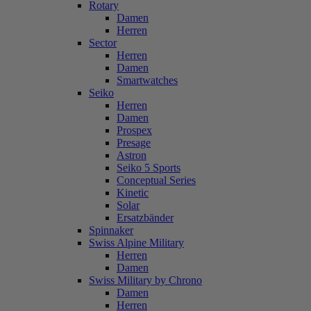
Rotary
Damen
Herren
Sector
Herren
Damen
Smartwatches
Seiko
Herren
Damen
Prospex
Presage
Astron
Seiko 5 Sports
Conceptual Series
Kinetic
Solar
Ersatzbänder
Spinnaker
Swiss Alpine Military
Herren
Damen
Swiss Military by Chrono
Damen
Herren