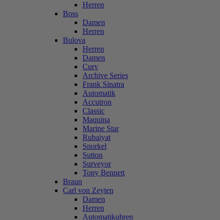
Herren
Boss
Damen
Herren
Bulova
Herren
Damen
Curv
Archive Series
Frank Sinatra
Automatik
Accutron
Classic
Maquina
Marine Star
Rubaiyat
Snorkel
Sutton
Surveyor
Tony Bennett
Braun
Carl von Zeyten
Damen
Herren
Automatikuhren