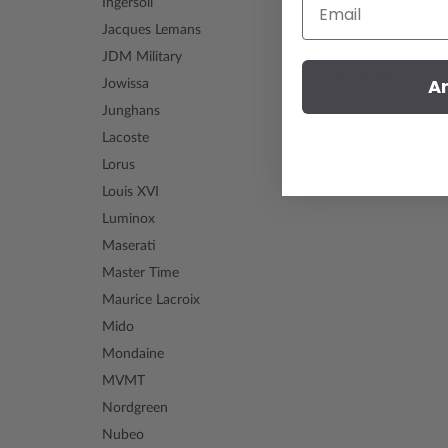
Email
Ingersoll
173,29 €
Jacques Lemans
JDM Military
A
Jowissa
Junghans
Lacoste
Noch nicht fündig 
Lorus
In unserer großen
He
Entdecken Sie sofort
Louis XVI
Luminox
Maserati
Master Time
Maurice Lacroix
Mido
Mondaine
MVMT
Nordgreen
Nubeo