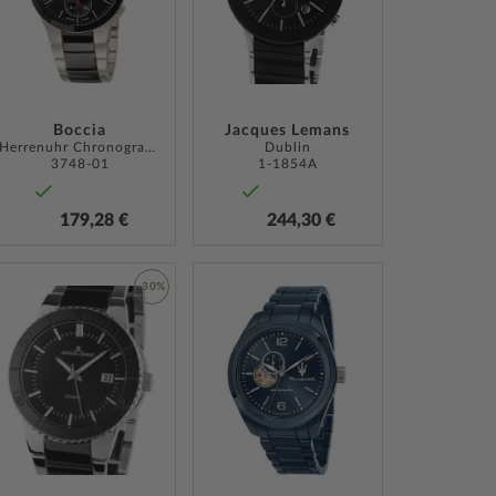
ÜGEN
HINZUFÜGEN
HINZUFÜGEN
Boccia
Jacques Lemans
Herrenuhr Chronograph Titanium 39mm
Dublin
3748-01
1-1854A
179,28 €
244,30 €
ZUR
-30%
WUNSCHLISTE
ZUR
HINZUFÜGEN
LISTE
WUNSCHLISTE
ÜGEN
HINZUFÜGEN