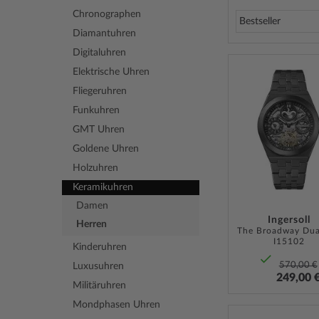
Chronographen
Diamantuhren
Digitaluhren
Elektrische Uhren
Fliegeruhren
Funkuhren
GMT Uhren
Goldene Uhren
Holzuhren
Keramikuhren
Damen
Ingersoll
Herren
I15102
Kinderuhren
570,00 €
Luxusuhren
249,00 
Militäruhren
Mondphasen Uhren