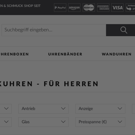
N & SCHMUCK SHOP SEIT
Suche
Suche
UHRENBOXEN
UHRENBÄNDER
WANDUHREN
KUHREN - FÜR HERREN
Antrieb
Anzeige
Glas
Preisspanne (€)