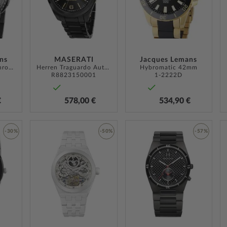
HINZUFÜGEN
HINZUFÜGEN
HINZUF
ns
MASERATI
Jacques Lemans
Colmar Ceramic Chrono 43mm 10ATM
Herren Traguardo Automatik 45mm
Hybromatic 42mm
R8823150001
1-2222D
€
578,00 €
534,90 €
-30%
-50%
-57%
ZUR
ZUR
ZUR
WUNSCHLISTE
WUNSCHLISTE
WUNSCH
HINZUFÜGEN
HINZUFÜGEN
HINZUF