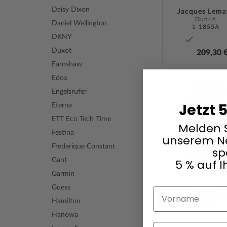
Daisy Dixon
Jacques Lema
Dublin
Daniel Wellington
1-1855A
DKNY
Duxot
209,30 
Earnshaw
Edox
Engelsrufer
Jetzt 
Eterna
ETT Eco Tech Time
Melden S
Festina
unserem Ne
Frederique Constant
sp
Gant
5 % auf I
Garmin
Guess
Vorname
Boccia
Hamilton
3572-02
Hanowa