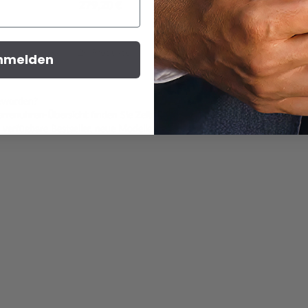
279,20 €
279,00 €
24
Produkte
Anzeigen
35
50
1
nmelden
geworden?
rrenuhren-Übersicht
finden Sie Zeitmesser, die Anspruch und Funktion v
 verfügbare Bestseller, neue Modelle und starke Marken.