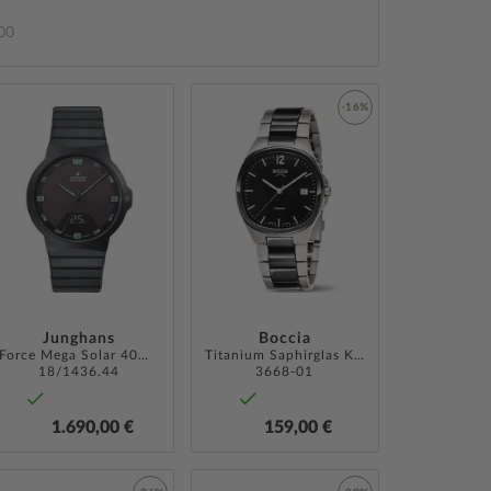
00
ZUR
-16%
WUNSCHLISTE
ZUR
HINZUFÜGEN
LISTE
WUNSCHLISTE
ÜGEN
HINZUFÜGEN
Junghans
Boccia
Force Mega Solar 40mm 5ATM
Titanium Saphirglas Keramik 38mm 5ATM
18/1436.44
3668-01
1.690,00 €
159,00 €