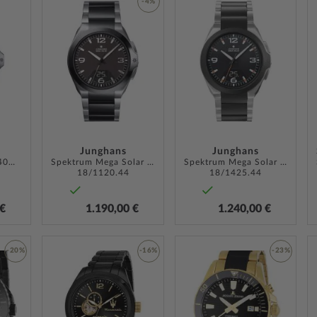
ZUR
ZUR
-4%
WUNSCHLISTE
WUNSCH
ZUR
HINZUFÜGEN
HINZUF
WUNSCHLISTE
HINZUFÜGEN
Junghans
Junghans
Force Mega Solar 40mm 5ATM
Spektrum Mega Solar 42mm 10ATM
Spektrum Mega Solar 42mm 10ATM
18/1120.44
18/1425.44
 €
1.190,00 €
1.240,00 €
-20%
-16%
-23%
ZUR
ZUR
ZUR
WUNSCHLISTE
WUNSCHLISTE
WUNSCH