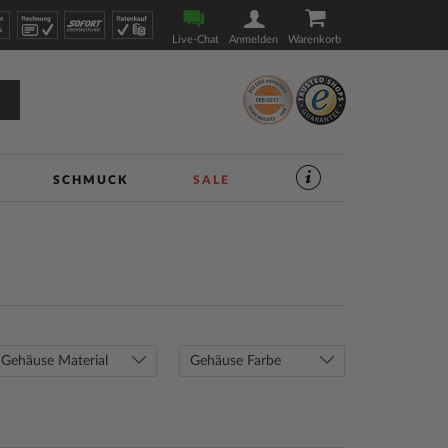
Live-Chat
Anmelden
Warenkorb
SCHMUCK
SALE
SERVICES
IM
UHREN-
SHOP
|
TIMESHOP24
Gehäuse Material
Gehäuse Farbe