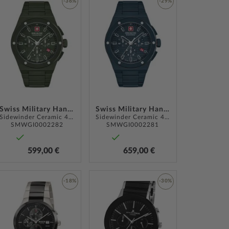
-36%
-29%
LISTE
ZUR
ZUR
ÜGEN
WUNSCHLISTE
WUNSCHLISTE
HINZUFÜGEN
HINZUFÜGEN
Swiss Military Hanowa
Swiss Military Hanowa
Sidewinder Ceramic 43mm 10ATM
Sidewinder Ceramic 43mm 10ATM
SMWGI0002282
SMWGI0002281
599,00 €
659,00 €
-18%
-30%
ZUR
ZUR
LISTE
WUNSCHLISTE
WUNSCHLISTE