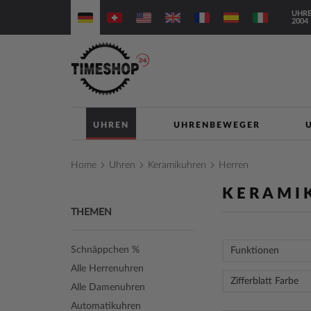
Direkt
UHRE
zum
2004
Inhalt
UHREN
UHRENBEWEGER
Home
Uhren
Keramikuhren
Herren
KERAMI
THEMEN
Schnäppchen %
Funktionen
Alle Herrenuhren
Zifferblatt Farbe
Alle Damenuhren
Automatikuhren