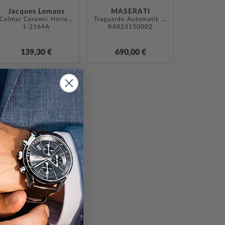
Jacques Lemans
MASERATI
Colmar Ceramic Herren 43mm 10ATM
Traguardo Automatik 45mm
1-2164A
R8823150002
139,30 €
690,00 €
-20%
ZUR
LISTE
WUNSCHLISTE
ÜGEN
HINZUFÜGEN
Jacques Lemans
Dublin
1-1855B