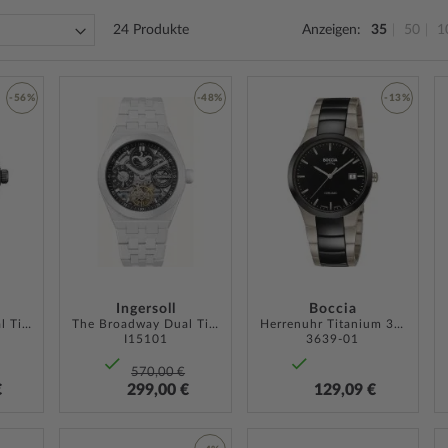
24
Produkte
Anzeigen
35
50
1
-56%
-48%
-13%
ZUR
ZUR
ZUR
WUNSCHLISTE
WUNSCHLISTE
WUNSCH
HINZUFÜGEN
HINZUFÜGEN
HINZUF
Ingersoll
Boccia
The Broadway Dual Time Keramik Autom. 43mm
The Broadway Dual Time Keramik Autom. 43mm
Herrenuhr Titanium 39mm
I15101
3639-01
570,00 €
€
299,00 €
129,09 €