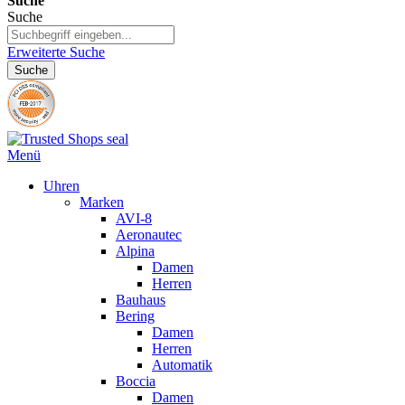
Suche
Suche
Erweiterte Suche
Suche
Menü
Uhren
Marken
AVI-8
Aeronautec
Alpina
Damen
Herren
Bauhaus
Bering
Damen
Herren
Automatik
Boccia
Damen