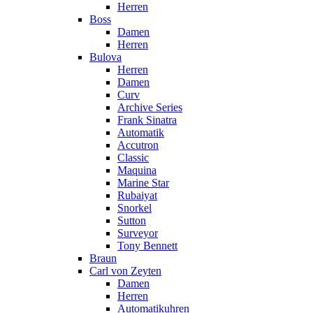
Herren
Boss
Damen
Herren
Bulova
Herren
Damen
Curv
Archive Series
Frank Sinatra
Automatik
Accutron
Classic
Maquina
Marine Star
Rubaiyat
Snorkel
Sutton
Surveyor
Tony Bennett
Braun
Carl von Zeyten
Damen
Herren
Automatikuhren