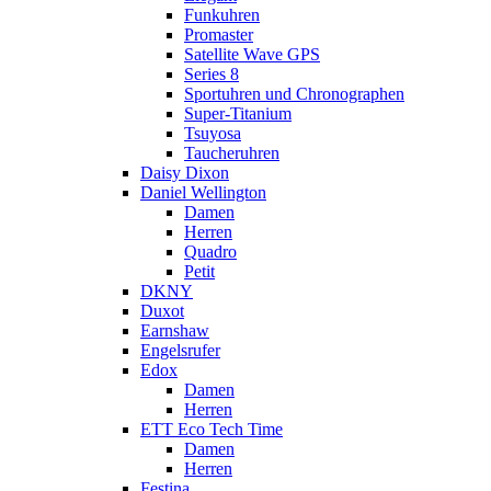
Funkuhren
Promaster
Satellite Wave GPS
Series 8
Sportuhren und Chronographen
Super-Titanium
Tsuyosa
Taucheruhren
Daisy Dixon
Daniel Wellington
Damen
Herren
Quadro
Petit
DKNY
Duxot
Earnshaw
Engelsrufer
Edox
Damen
Herren
ETT Eco Tech Time
Damen
Herren
Festina