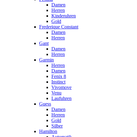
Damen
Herren
Kinderuhren
Gold
Frederique Constant
Damen
Herren
Gant
Damen
Herren
Garmin
Herren
Damen
Fenix 8
Instinct
Vivomove
Venu
Laufuhren
Guess
Damen
Herren
Gold
Silber
Hamilton
Automatik