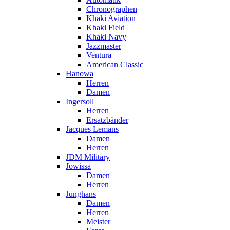
Chronographen
Khaki Aviation
Khaki Field
Khaki Navy
Jazzmaster
Ventura
American Classic
Hanowa
Herren
Damen
Ingersoll
Herren
Ersatzbänder
Jacques Lemans
Damen
Herren
JDM Military
Jowissa
Damen
Herren
Junghans
Damen
Herren
Meister