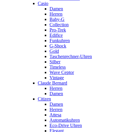
Casio
Damen
Herren
Baby-G
Collection
Pro-Trek
Edifice
Funkuhren
G-Shock
Gold
Taschenrechner-Uhren
Silber
Timeless
Wave Ceptor
Vintage
Claude Bernard
Herren
Damen
Citizen
Damen
Herren
Attesa
Automatikuhren
Eco-Drive Uhren
Elegant