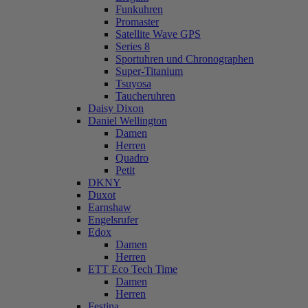
Funkuhren
Promaster
Satellite Wave GPS
Series 8
Sportuhren und Chronographen
Super-Titanium
Tsuyosa
Taucheruhren
Daisy Dixon
Daniel Wellington
Damen
Herren
Quadro
Petit
DKNY
Duxot
Earnshaw
Engelsrufer
Edox
Damen
Herren
ETT Eco Tech Time
Damen
Herren
Festina