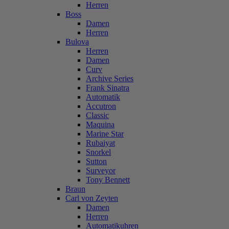
Herren
Boss
Damen
Herren
Bulova
Herren
Damen
Curv
Archive Series
Frank Sinatra
Automatik
Accutron
Classic
Maquina
Marine Star
Rubaiyat
Snorkel
Sutton
Surveyor
Tony Bennett
Braun
Carl von Zeyten
Damen
Herren
Automatikuhren