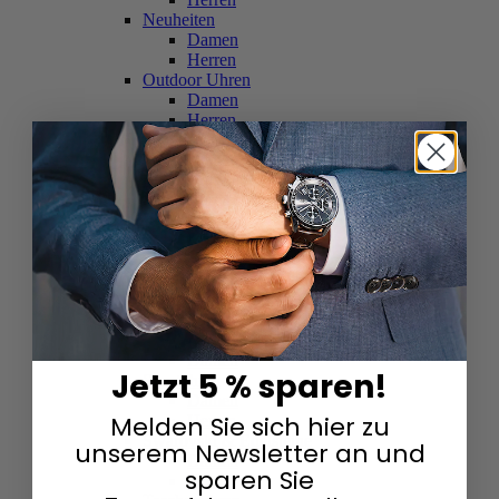
Neuheiten
Damen
Herren
Outdoor Uhren
Damen
Herren
Schweizer Uhren
Damen
Herren
Skelettuhren
Damen
Herren
Smartwatches
Damen
Herren
Solaruhren
Herren
Damen
Jetzt 5 % sparen!
Sportuhren
Damen
Melden Sie sich hier zu
Herren
Swarovski & Edelsteine
unserem Newsletter an und
Damen
sparen Sie
Herren