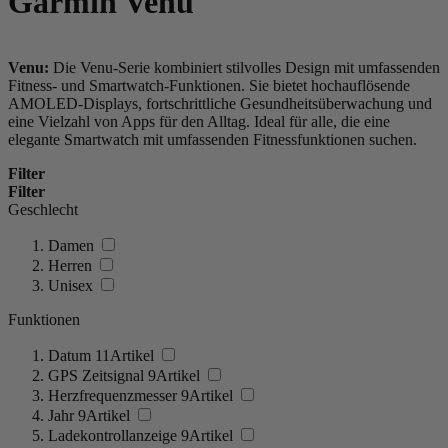
Garmin Venu
Venu:
Die Venu-Serie kombiniert stilvolles Design mit umfassenden
Fitness- und Smartwatch-Funktionen. Sie bietet hochauflösende
AMOLED-Displays, fortschrittliche Gesundheitsüberwachung und
eine Vielzahl von Apps für den Alltag. Ideal für alle, die eine
elegante Smartwatch mit umfassenden Fitnessfunktionen suchen.
Filter
Filter
Geschlecht
Damen
Herren
Unisex
Funktionen
Datum
11
Artikel
GPS Zeitsignal
9
Artikel
Herzfrequenzmesser
9
Artikel
Jahr
9
Artikel
Ladekontrollanzeige
9
Artikel