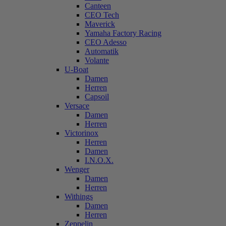
Canteen
CEO Tech
Maverick
Yamaha Factory Racing
CEO Adesso
Automatik
Volante
U-Boat
Damen
Herren
Capsoil
Versace
Damen
Herren
Victorinox
Herren
Damen
I.N.O.X.
Wenger
Damen
Herren
Withings
Damen
Herren
Zeppelin