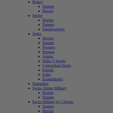
Rotary
Damen
Herren
Sector
Herren
Damen
Smartwatches
Seiko
Herren
Damen
Prospex
Presage
Astron
Seiko 5 Sports
Conceptual Series
Kinetic
Solar
Ersatzbänder
Spinnaker
Swiss Alpine Military
Herren
Damen
Swiss Military by Chrono
Damen
Herren