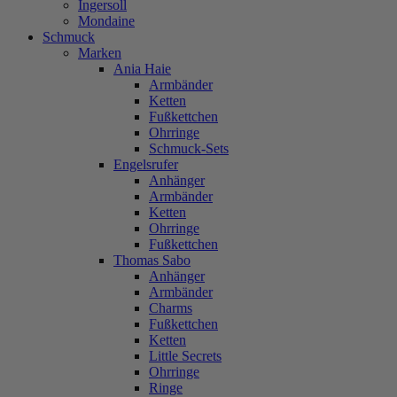
Ingersoll
Mondaine
Schmuck
Marken
Ania Haie
Armbänder
Ketten
Fußkettchen
Ohrringe
Schmuck-Sets
Engelsrufer
Anhänger
Armbänder
Ketten
Ohrringe
Fußkettchen
Thomas Sabo
Anhänger
Armbänder
Charms
Fußkettchen
Ketten
Little Secrets
Ohrringe
Ringe