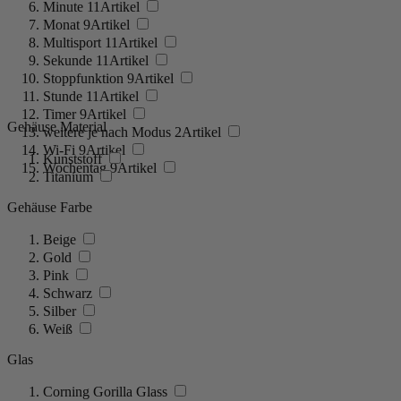
Minute
11
Artikel
Monat
9
Artikel
Multisport
11
Artikel
Sekunde
11
Artikel
Stoppfunktion
9
Artikel
Stunde
11
Artikel
Timer
9
Artikel
Gehäuse Material
weitere je nach Modus
2
Artikel
Wi-Fi
9
Artikel
Kunststoff
Wochentag
9
Artikel
Titanium
Gehäuse Farbe
Beige
Gold
Pink
Schwarz
Silber
Weiß
Glas
Corning Gorilla Glass