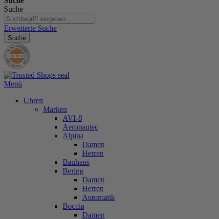
Suche
Suche
Erweiterte Suche
Suche
Menü
Uhren
Marken
AVI-8
Aeronautec
Alpina
Damen
Herren
Bauhaus
Bering
Damen
Herren
Automatik
Boccia
Damen