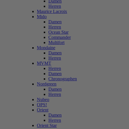
Damen
Herren
Maurice Lacroix
Mido
Damen
Herren
Ocean Star
Commander
Multifort
Mondaine
Damen
Herren
MVMT
Herren
Damen
Chronographen
Nordgreen
Damen
Herren
Nubeo
OPS!
Orient
Damen
Herren
Orient Star