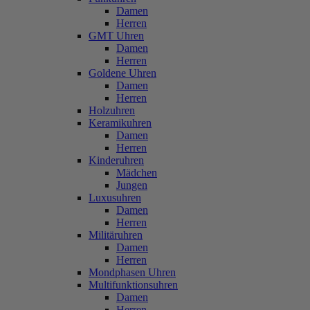
Damen
Herren
GMT Uhren
Damen
Herren
Goldene Uhren
Damen
Herren
Holzuhren
Keramikuhren
Damen
Herren
Kinderuhren
Mädchen
Jungen
Luxusuhren
Damen
Herren
Militäruhren
Damen
Herren
Mondphasen Uhren
Multifunktionsuhren
Damen
Herren