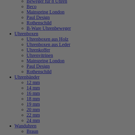
Beweger für 8 Uhren
Beco
Mainspring London
Paul Design
Rothenschild
B-Ware Uhrenbeweger
Uhrenboxen
Uhrenboxen aus Holz
Uhrenboxen aus Leder
Uhrenkoffer
Uhrenvitrinen
Mainspring London
Paul Design
Rothenschild
Uhrenbänder
12 mm
14 mm
16 mm
18 mm
19 mm
20 mm
22 mm
24 mm
Wanduhren
Braun