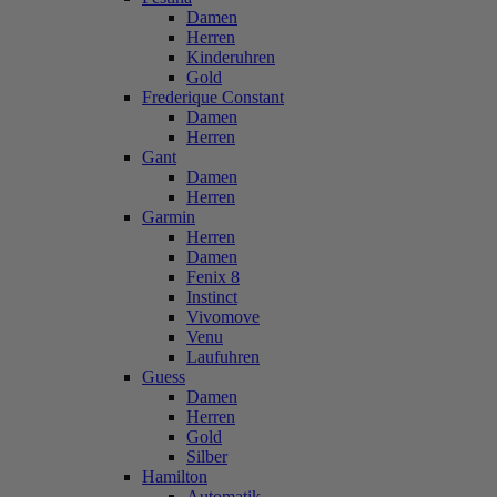
Damen
Herren
Kinderuhren
Gold
Frederique Constant
Damen
Herren
Gant
Damen
Herren
Garmin
Herren
Damen
Fenix 8
Instinct
Vivomove
Venu
Laufuhren
Guess
Damen
Herren
Gold
Silber
Hamilton
Automatik