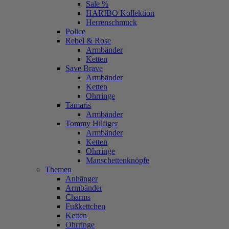
Sale %
HARIBO Kollektion
Herrenschmuck
Police
Rebel & Rose
Armbänder
Ketten
Save Brave
Armbänder
Ketten
Ohrringe
Tamaris
Armbänder
Tommy Hilfiger
Armbänder
Ketten
Ohrringe
Manschettenknöpfe
Themen
Anhänger
Armbänder
Charms
Fußkettchen
Ketten
Ohrringe