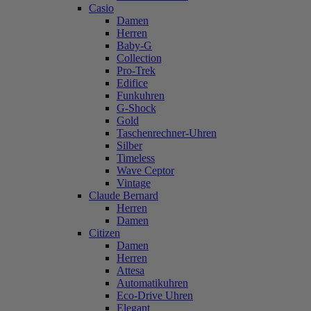
Casio
Damen
Herren
Baby-G
Collection
Pro-Trek
Edifice
Funkuhren
G-Shock
Gold
Taschenrechner-Uhren
Silber
Timeless
Wave Ceptor
Vintage
Claude Bernard
Herren
Damen
Citizen
Damen
Herren
Attesa
Automatikuhren
Eco-Drive Uhren
Elegant