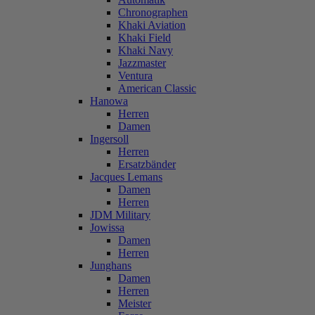
Chronographen
Khaki Aviation
Khaki Field
Khaki Navy
Jazzmaster
Ventura
American Classic
Hanowa
Herren
Damen
Ingersoll
Herren
Ersatzbänder
Jacques Lemans
Damen
Herren
JDM Military
Jowissa
Damen
Herren
Junghans
Damen
Herren
Meister