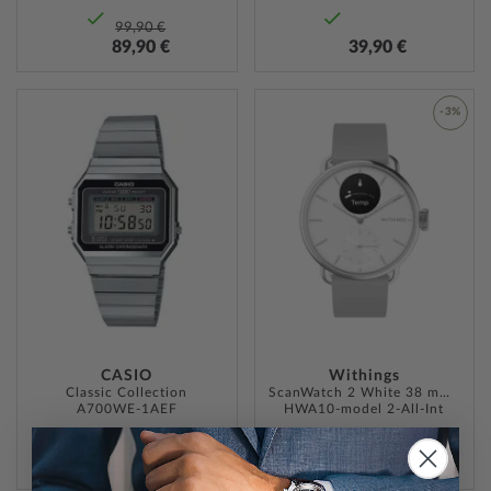
99,90 €
89,90 €
39,90 €
ZUR
-3%
WUNSCHLISTE
ZUR
HINZUFÜGEN
WUNSC
HINZU
CASIO
Withings
Classic Collection
ScanWatch 2 White 38 mm 5ATM
A700WE-1AEF
HWA10-model 2-All-Int
349,95 €
49,90 €
339,00 €