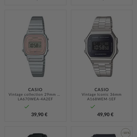
ZUR
ZUR
WUNSCHLISTE
WUNSC
HINZUFÜGEN
HINZU
CASIO
CASIO
Vintage collection 29mm 1ATM
Vintage Iconic 36mm
LA670WEA-4A2EF
A168WEM-1EF
39,90 €
49,90 €
ZUR
-10%