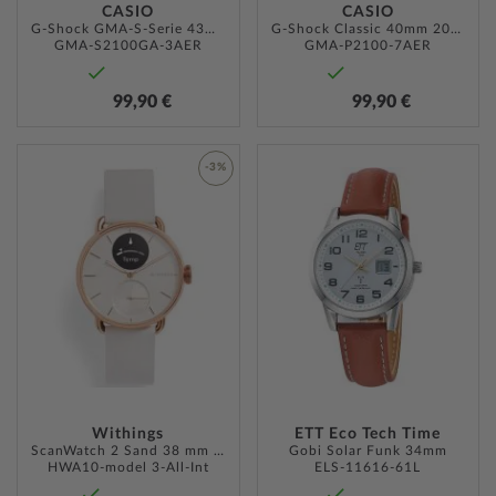
CASIO
CASIO
G-Shock GMA-S-Serie 43mm 20
G-Shock Classic 40mm 20ATM
GMA-S2100GA-3AER
GMA-P2100-7AER
99,90 €
99,90 €
ZUR
-3%
WUNSC
ZUR
HINZU
WUNSCHLISTE
HINZUFÜGEN
Withings
ETT Eco Tech Time
ScanWatch 2 Sand 38 mm 5ATM
Gobi Solar Funk 34mm
HWA10-model 3-All-Int
ELS-11616-61L