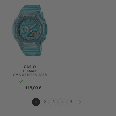
ZUR
WUNSCHLISTE
HINZUFÜGEN
CASIO
G-Shock
GMA-S2100SK-2AER
119,00 €
Seite
1
2
3
4
5
Sie
Seite
Seite
Seite
Seite
Seite
Weiter
lesen