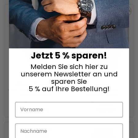
ZUR
-10%
WUNSCHLISTE
ZUR
HINZUFÜGEN
WUNSC
HINZU
Jetzt 5 % sparen!
Melden Sie sich hier zu
unserem Newsletter an und
sparen Sie
ETT Eco Tech Time
CASIO
5 % auf Ihre Bestellung!
Gobi Funk Damen 34mm 10ATM
G-Shock 45mm
ELS-11600-32M
GA-2100-1A2ER
Vorname
99,90 €
119,00 €
89,91 €
Nachname
ZUR
ZUR