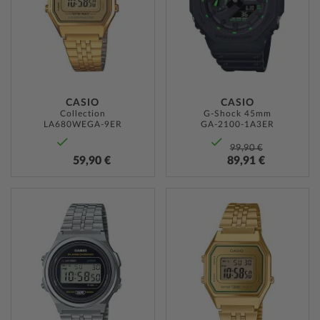
HINZU
CASIO
CASIO
Collection
G-Shock 45mm
LA680WEGA-9ER
GA-2100-1A3ER
99,90 €
59,90 €
89,91 €
ZUR
ZUR
WUNSCHLISTE
WUNSC
HINZUFÜGEN
HINZU