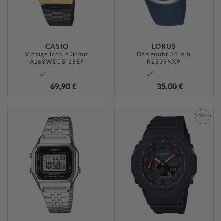
CASIO
LORUS
Vintage Iconic 36mm
Damenuhr 38 mm
A168WEGB-1BEF
R2339NX9
69,90 €
35,00 €
ZUR
-10%
WUNSCHLISTE
ZUR
HINZUFÜGEN
WUNSC
HINZU