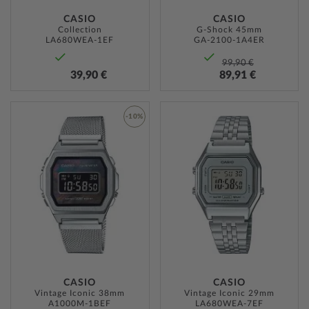
CASIO
CASIO
Collection
G-Shock 45mm
LA680WEA-1EF
GA-2100-1A4ER
99,90 €
39,90 €
89,91 €
ZUR
-10%
WUNSC
ZUR
HINZU
WUNSCHLISTE
HINZUFÜGEN
CASIO
CASIO
Vintage Iconic 38mm
Vintage Iconic 29mm
A1000M-1BEF
LA680WEA-7EF