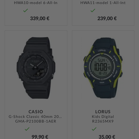
HWA10-model 6-All-In
HWA11-model 1-All-Int
339,00 €
239,00 €
ZUR
ZUR
WUNSCHLISTE
WUNSC
HINZUFÜGEN
HINZU
CASIO
LORUS
G-Shock Classic 40mm 20ATM
Kids Digital
GMA-P2100BB-1AER
R2365MX9
99,90 €
35,00 €