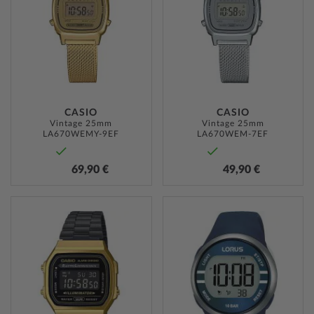
CASIO
CASIO
Vintage 25mm
Vintage 25mm
LA670WEMY-9EF
LA670WEM-7EF
69,90 €
49,90 €
ZUR
ZUR
WUNSCHLISTE
WUNSC
HINZUFÜGEN
HINZU