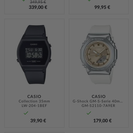
349,95 €
339,00 €
99,95 €
ZUR
ZUR
WUNSCHLISTE
WUNSC
HINZUFÜGEN
HINZU
CASIO
CASIO
Collection 35mm
G-Shock GM-S-Serie 40mm 20ATM
LW-204-1BEF
GM-S2110-7A9ER
39,90 €
179,00 €