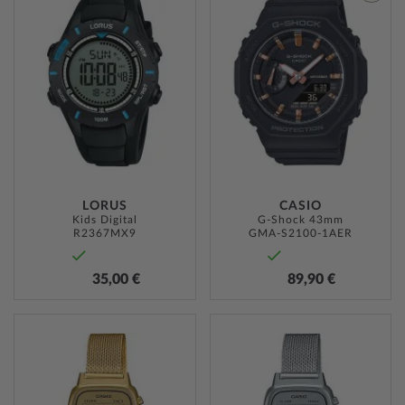
WUNSCHLISTE
ZUR
HINZUFÜGEN
WUNSC
HINZU
LORUS
CASIO
Kids Digital
G-Shock 43mm
R2367MX9
GMA-S2100-1AER
35,00 €
89,90 €
ZUR
ZUR
WUNSCHLISTE
WUNSC
HINZUFÜGEN
HINZU