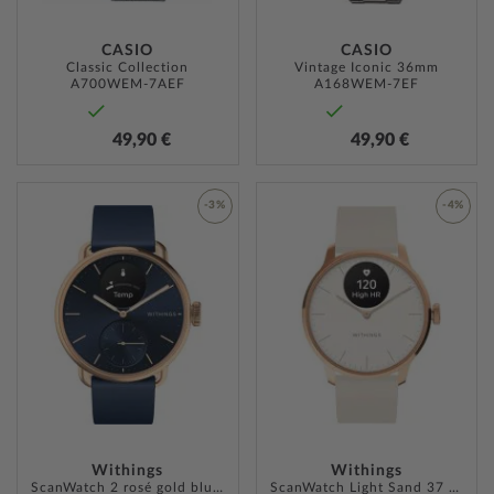
CASIO
CASIO
Classic Collection
Vintage Iconic 36mm
A700WEM-7AEF
A168WEM-7EF
49,90 €
49,90 €
-3%
-4%
ZUR
ZUR
WUNSCHLISTE
WUNSC
HINZUFÜGEN
HINZU
Withings
Withings
ScanWatch 2 rosé gold blue 38 mm 5ATM
ScanWatch Light Sand 37 mm 5ATM