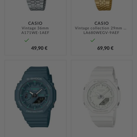
CASIO
CASIO
Vintage 36mm
Vintage collection 29mm 1ATM
A171WE-1AEF
LA680WEGV-9AEF
49,90 €
69,90 €
ZUR
ZUR
WUNSCHLISTE
WUNSC
HINZUFÜGEN
HINZU