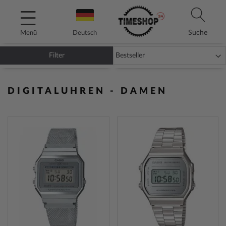
Direkt
zum
Inhalt
Suche
Menü
Deutsch
Filter
DIGITALUHREN - DAMEN
ZUR
ZUR
WUNSCHLISTE
WUNSC
HINZUFÜGEN
HINZU