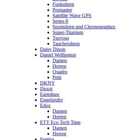
Funkuhren
Promaster
Satellite Wave GPS
Series 8
Sportuhren und Chronographen
Super-Titanium
Tsuyosa
Taucheruhren
Daisy Dixon
Daniel Wellington
Damen
Herren
Quadro
Petit
DKNY
Duxot
Earnshaw
Engelsrufer
Edox
Damen
Herren
ETT Eco Tech Time
Damen
Herren
Festina