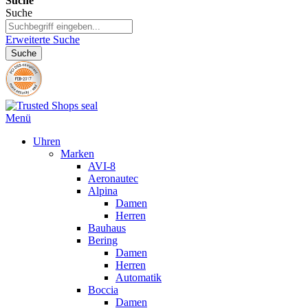
Suche
Suche
Erweiterte Suche
Suche
Menü
Uhren
Marken
AVI-8
Aeronautec
Alpina
Damen
Herren
Bauhaus
Bering
Damen
Herren
Automatik
Boccia
Damen