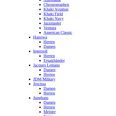
Chronographen
Khaki Aviation
Khaki Field
Khaki Navy
Jazzmaster
Ventura
American Classic
Hanowa
Herren
Damen
Ingersoll
Herren
Ersatzbänder
Jacques Lemans
Damen
Herren
JDM Military
Jowissa
Damen
Herren
Junghans
Damen
Herren
Meister