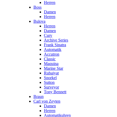
Herren
Boss
Damen
Herren
Bulova
Herren
Damen
Curv
Archive Series
Frank Sinatra
Automatik
Accutron
Classic
Maquina
Marine Star
Rubaiyat
Snorkel
Sutton
Surveyor
Tony Bennett
Braun
Carl von Zeyten
Damen
Herren
Automatikuhren