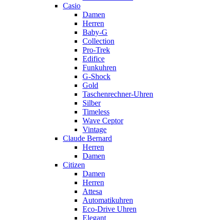
Casio
Damen
Herren
Baby-G
Collection
Pro-Trek
Edifice
Funkuhren
G-Shock
Gold
Taschenrechner-Uhren
Silber
Timeless
Wave Ceptor
Vintage
Claude Bernard
Herren
Damen
Citizen
Damen
Herren
Attesa
Automatikuhren
Eco-Drive Uhren
Elegant