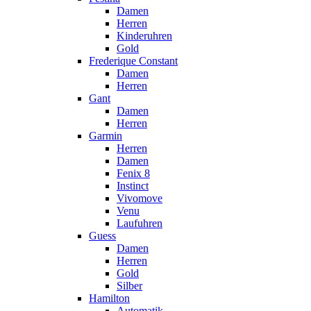
Damen
Herren
Kinderuhren
Gold
Frederique Constant
Damen
Herren
Gant
Damen
Herren
Garmin
Herren
Damen
Fenix 8
Instinct
Vivomove
Venu
Laufuhren
Guess
Damen
Herren
Gold
Silber
Hamilton
Automatik