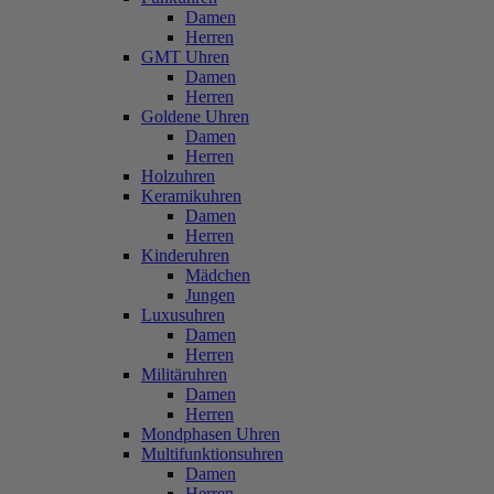
Damen
Herren
GMT Uhren
Damen
Herren
Goldene Uhren
Damen
Herren
Holzuhren
Keramikuhren
Damen
Herren
Kinderuhren
Mädchen
Jungen
Luxusuhren
Damen
Herren
Militäruhren
Damen
Herren
Mondphasen Uhren
Multifunktionsuhren
Damen
Herren