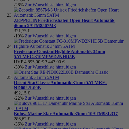
-26%
Zur Wunschliste hinzufügen
ZEPPELIN
Friedrichshafen Open Heart Automatik
46mm 5ATM
8567M3
321,75 €
-19%
Zur Wunschliste hinzufügen
Frederique Constant
Highlife Automatik 34mm
5ATM
FC-310MPWD2NHD5B
UVP
4.895,00 €
3.443,00 €
-30%
Zur Wunschliste hinzufügen
Orient Star
Classic Automatik 31mm 5ATM
RE-
ND0022L00B
492,15 €
-22%
Zur Wunschliste hinzufügen
Bulova
Marine Star Automatik 35mm 10ATM
98L317
286,62 €
-36%
Zur Wunschliste hinzufügen