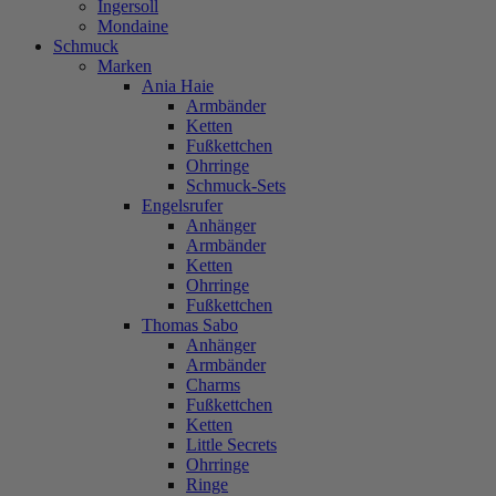
Ingersoll
Mondaine
Schmuck
Marken
Ania Haie
Armbänder
Ketten
Fußkettchen
Ohrringe
Schmuck-Sets
Engelsrufer
Anhänger
Armbänder
Ketten
Ohrringe
Fußkettchen
Thomas Sabo
Anhänger
Armbänder
Charms
Fußkettchen
Ketten
Little Secrets
Ohrringe
Ringe