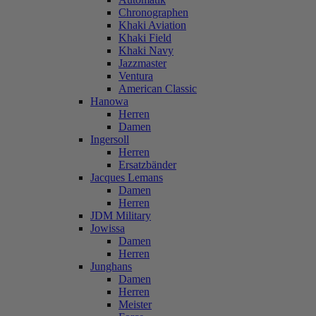
Chronographen
Khaki Aviation
Khaki Field
Khaki Navy
Jazzmaster
Ventura
American Classic
Hanowa
Herren
Damen
Ingersoll
Herren
Ersatzbänder
Jacques Lemans
Damen
Herren
JDM Military
Jowissa
Damen
Herren
Junghans
Damen
Herren
Meister