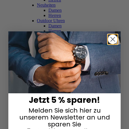
Neuheiten
Damen
Herren
Outdoor Uhren
Damen
Herren
Schweizer Uhren
Damen
Herren
Skelettuhren
Damen
Herren
Smartwatches
Damen
Herren
Solaruhren
Herren
Damen
Jetzt 5 % sparen!
Sportuhren
Damen
Melden Sie sich hier zu
Herren
Swarovski & Edelsteine
unserem Newsletter an und
Damen
sparen Sie
Herren