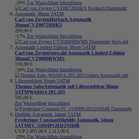
-26%
Zur Wunschliste hinzufügen
Carl von Zeyten
Horbach Automatik
38mm
CVZ0072BBKS
299,00 €
-17%
Zur Wunschliste hinzufügen
Carl von Zeyten
Seewald Automatik Limited Edition
38mm
CVZ0069RWMS
199,00 €
-56%
Zur Wunschliste hinzufügen
Thomas Sabo
Automatik mit Lilienemblem 36mm
5ATM
WA0414-201-203
595,00 €
Zur Wunschliste hinzufügen
Frederique Constant
Highlife Automatik 34mm
5ATM
FC-310MPGRD2NH4B
UVP
2.995,00 €
2.112,00 €
-29%
Zur Wunschliste hinzufügen