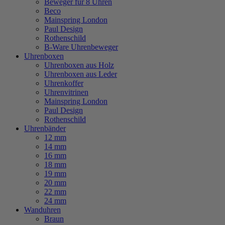
Beweger für 8 Uhren
Beco
Mainspring London
Paul Design
Rothenschild
B-Ware Uhrenbeweger
Uhrenboxen
Uhrenboxen aus Holz
Uhrenboxen aus Leder
Uhrenkoffer
Uhrenvitrinen
Mainspring London
Paul Design
Rothenschild
Uhrenbänder
12 mm
14 mm
16 mm
18 mm
19 mm
20 mm
22 mm
24 mm
Wanduhren
Braun