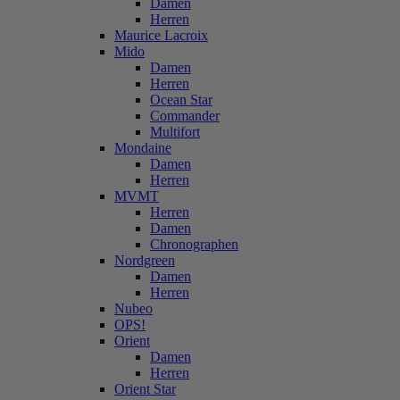
Damen
Herren
Maurice Lacroix
Mido
Damen
Herren
Ocean Star
Commander
Multifort
Mondaine
Damen
Herren
MVMT
Herren
Damen
Chronographen
Nordgreen
Damen
Herren
Nubeo
OPS!
Orient
Damen
Herren
Orient Star