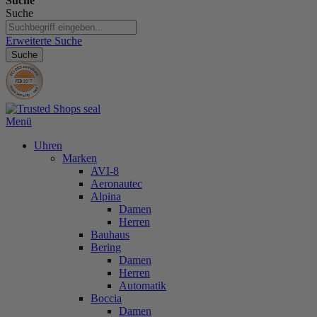
Suche
Suche
Erweiterte Suche
Suche
Menü
Uhren
Marken
AVI-8
Aeronautec
Alpina
Damen
Herren
Bauhaus
Bering
Damen
Herren
Automatik
Boccia
Damen