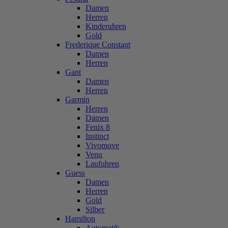
Damen
Herren
Kinderuhren
Gold
Frederique Constant
Damen
Herren
Gant
Damen
Herren
Garmin
Herren
Damen
Fenix 8
Instinct
Vivomove
Venu
Laufuhren
Guess
Damen
Herren
Gold
Silber
Hamilton
Automatik