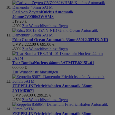
Carl von Zeyten
Kniebis Automatik
40mm
CVZ0062WHMS
319,20 €
-20%
Zur Wunschliste hinzufügen
Edox
Grand Ocean Automatik 33mm
85012-357JN-NID
UVP
2.222,00 €
695,00 €
-69%
Zur Wunschliste hinzufügen
Tsar Bomba
Nucleus 44mm 3ATM
TB8215L-01
600,00 €
Zur Wunschliste hinzufügen
ZEPPELIN
Friedrichshafen Automatik 36mm
5ATM
85671
UVP
399,00 €
299,25 €
-25%
Zur Wunschliste hinzufügen
ZEPPELIN
Friedrichshafen Automatik 36mm