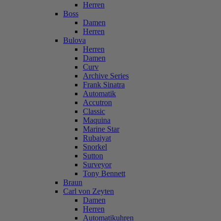
Herren
Boss
Damen
Herren
Bulova
Herren
Damen
Curv
Archive Series
Frank Sinatra
Automatik
Accutron
Classic
Maquina
Marine Star
Rubaiyat
Snorkel
Sutton
Surveyor
Tony Bennett
Braun
Carl von Zeyten
Damen
Herren
Automatikuhren