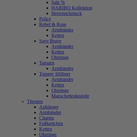
Sale %
HARIBO Kollektion
Herrenschmuck
Police
Rebel & Rose
Armbänder
Ketten
Save Brave
Armbänder
Ketten
Ohrringe
Tamaris
Armbänder
Tommy Hilfiger
Armbänder
Ketten
Ohrringe
Manschettenknöpfe
Themen
Anhänger
Armbänder
Charms
Fußkettchen
Ketten
Ohrringe