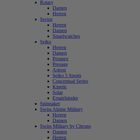
Rotary
Damen
Herren
Sector
Herren
Damen
Smartwatches
Seiko
Herren
Damen
Prospex
Presage
Astron
Seiko 5 Sports
Conceptual Series
Kinetic
Solar
Ersatzbänder
Spinnaker
Swiss Alpine Military
Herren
Damen
Swiss Military by Chrono
Damen
Herren