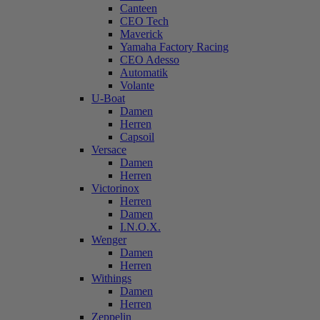
Canteen
CEO Tech
Maverick
Yamaha Factory Racing
CEO Adesso
Automatik
Volante
U-Boat
Damen
Herren
Capsoil
Versace
Damen
Herren
Victorinox
Herren
Damen
I.N.O.X.
Wenger
Damen
Herren
Withings
Damen
Herren
Zeppelin