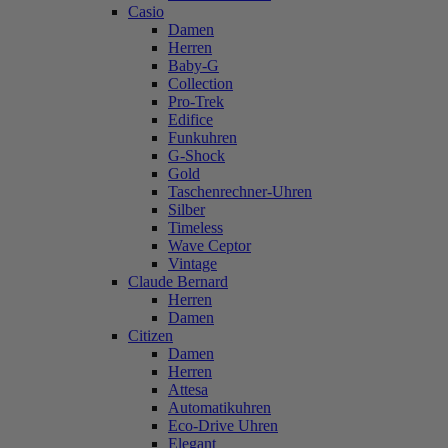
Casio
Damen
Herren
Baby-G
Collection
Pro-Trek
Edifice
Funkuhren
G-Shock
Gold
Taschenrechner-Uhren
Silber
Timeless
Wave Ceptor
Vintage
Claude Bernard
Herren
Damen
Citizen
Damen
Herren
Attesa
Automatikuhren
Eco-Drive Uhren
Elegant