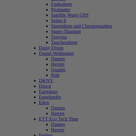
Funkuhren
Promaster
Satellite Wave GPS
Series 8
Sportuhren und Chronographen
Super-Titanium
Tsuyosa
Taucheruhren
Daisy Dixon
Daniel Wellington
Damen
Herren
Quadro
Petit
DKNY
Duxot
Earnshaw
Engelsrufer
Edox
Damen
Herren
ETT Eco Tech Time
Damen
Herren
Festina