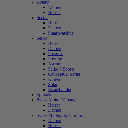
Rotary
Damen
Herren
Sector
Herren
Damen
Smartwatches
Seiko
Herren
Damen
Prospex
Presage
Astron
Seiko 5 Sports
Conceptual Series
Kinetic
Solar
Ersatzbänder
Spinnaker
Swiss Alpine Military
Herren
Damen
Swiss Military by Chrono
Damen
Herren