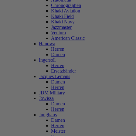
Chronographen
Khaki Aviation
Khaki Field
Khaki Navy
Jazzmaster
Ventura
American Classic
Hanowa
Herren
Damen
Ingersoll
Herren
Ersatzbänder
Jacques Lemans
Damen
Herren
JDM Military
Jowissa
Damen
Herren
Junghans
Damen
Herren
Meister