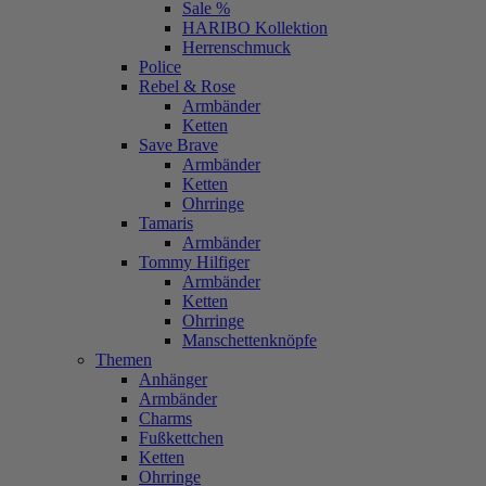
Sale %
HARIBO Kollektion
Herrenschmuck
Police
Rebel & Rose
Armbänder
Ketten
Save Brave
Armbänder
Ketten
Ohrringe
Tamaris
Armbänder
Tommy Hilfiger
Armbänder
Ketten
Ohrringe
Manschettenknöpfe
Themen
Anhänger
Armbänder
Charms
Fußkettchen
Ketten
Ohrringe