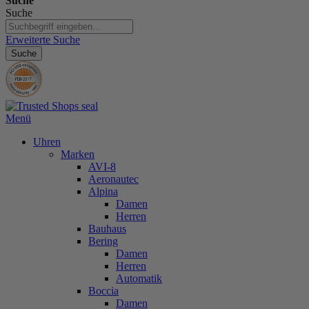
Suche
Suche
Erweiterte Suche
Suche
Menü
Uhren
Marken
AVI-8
Aeronautec
Alpina
Damen
Herren
Bauhaus
Bering
Damen
Herren
Automatik
Boccia
Damen