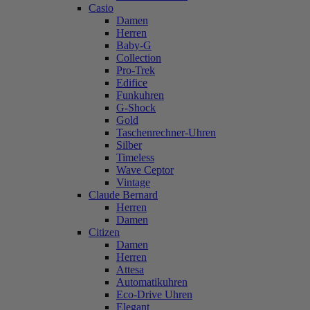
Casio
Damen
Herren
Baby-G
Collection
Pro-Trek
Edifice
Funkuhren
G-Shock
Gold
Taschenrechner-Uhren
Silber
Timeless
Wave Ceptor
Vintage
Claude Bernard
Herren
Damen
Citizen
Damen
Herren
Attesa
Automatikuhren
Eco-Drive Uhren
Elegant