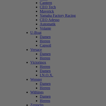
Canteen
CEO Tech
Maverick
Yamaha Factory Racing
CEO Adesso
Automatik
Volante
U-Boat
Damen
Herren
Capsoil
Versace
Damen
Herren
Victorinox
Herren
Damen
I.N.O.X.
Wenger
Damen
Herren
Withings
Damen
Herren
Zeppelin