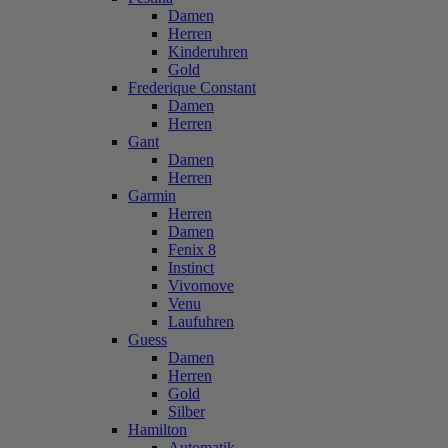
Damen
Herren
Kinderuhren
Gold
Frederique Constant
Damen
Herren
Gant
Damen
Herren
Garmin
Herren
Damen
Fenix 8
Instinct
Vivomove
Venu
Laufuhren
Guess
Damen
Herren
Gold
Silber
Hamilton
Automatik