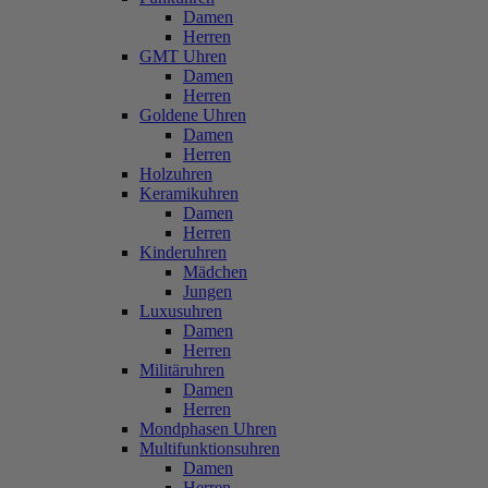
Damen
Herren
GMT Uhren
Damen
Herren
Goldene Uhren
Damen
Herren
Holzuhren
Keramikuhren
Damen
Herren
Kinderuhren
Mädchen
Jungen
Luxusuhren
Damen
Herren
Militäruhren
Damen
Herren
Mondphasen Uhren
Multifunktionsuhren
Damen
Herren