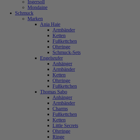
Ingersoll
Mondaine
Schmuck
Marken
Ania Haie
Armbänder
Ketten
Fußkettchen
Ohrringe
Schmuck-Sets
Engelsrufer
Anhänger
Armbänder
Ketten
Ohrringe
Fußkettchen
Thomas Sabo
Anhänger
Armbänder
Charms
Fußkettchen
Ketten
Little Secrets
Ohrringe
Ringe