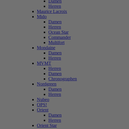
Damen
Herren
Maurice Lacroix
Mido
Damen
Herren
Ocean Star
Commander
Multifort
Mondaine
Damen
Herren
MVMT
Herren
Damen
Chronographen
Nordgreen
Damen
Herren
Nubeo
OPS!
Orient
Damen
Herren
Orient Star