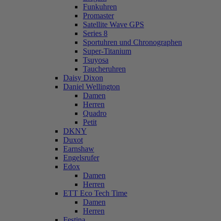
Funkuhren
Promaster
Satellite Wave GPS
Series 8
Sportuhren und Chronographen
Super-Titanium
Tsuyosa
Taucheruhren
Daisy Dixon
Daniel Wellington
Damen
Herren
Quadro
Petit
DKNY
Duxot
Earnshaw
Engelsrufer
Edox
Damen
Herren
ETT Eco Tech Time
Damen
Herren
Festina