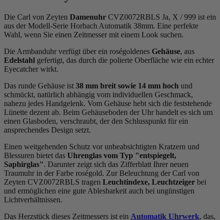
Die Carl von Zeyten
Damenuhr
CVZ0072RBLS Ja, X / 999 ist ein
aus der Modell-Serie Horbach Automatik 38mm. Eine perfekte
Wahl, wenn Sie einen Zeitmesser mit einem Look suchen.
Die Armbanduhr verfügt über ein roségoldenes
Gehäuse
, aus
Edelstahl
gefertigt, das durch die
poliert
e Oberfläche wie ein echter
Eyecatcher wirkt.
Das
rund
e Gehäuse ist
38 mm breit
sowie 14 mm hoch
und
schmückt, natürlich abhängig vom individuellen Geschmack,
nahezu jedes Handgelenk. Vom Gehäuse hebt sich die
feststehend
e
Lünette dezent ab. Beim Gehäuseboden der Uhr handelt es sich um
einen Glasboden, verschraubt, der den Schlusspunkt für ein
ansprechendes Design setzt.
Einen weitgehenden Schutz vor unbeabsichtigten Kratzern und
Blessuren bietet das
Uhrenglas vom Typ "entspiegelt,
Saphirglas"
. Darunter zeigt sich das Zifferblatt Ihrer neuen
Traumuhr in der Farbe
roségold
. Zur Beleuchtung der Carl von
Zeyten CVZ0072RBLS tragen
Leuchtindexe, Leuchtzeiger
bei
und ermöglichen eine gute Ablesbarkeit auch bei ungünstigen
Lichtverhältnissen.
Das Herzstück dieses Zeitmessers ist ein
Automatik Uhrwerk
, das,