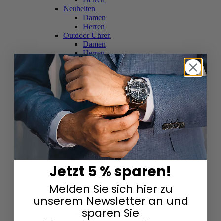
Neuheiten
Damen
Herren
Outdoor Uhren
Damen
Herren
Schweizer Uhren
Damen
Herren
Skelettuhren
Damen
Herren
Smartwatches
Damen
Herren
Solaruhren
Herren
Damen
Jetzt 5 % sparen!
Sportuhren
Damen
Melden Sie sich hier zu
Herren
Swarovski & Edelsteine
unserem Newsletter an und
Damen
sparen Sie
Herren