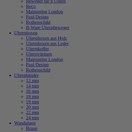
Beweger für 8 Uhren
Beco
Mainspring London
Paul Design
Rothenschild
B-Ware Uhrenbeweger
Uhrenboxen
Uhrenboxen aus Holz
Uhrenboxen aus Leder
Uhrenkoffer
Uhrenvitrinen
Mainspring London
Paul Design
Rothenschild
Uhrenbänder
12 mm
14 mm
16 mm
18 mm
19 mm
20 mm
22 mm
24 mm
Wanduhren
Braun