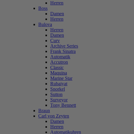
Herren
Boss
Damen
Herren
Bulova
Herren
Damen
Curv
Archive Series
Frank Sinatra
Automatik
Accutron
Classic
Maquina
Marine Star
Rubaiyat
Snorkel
Sutton
Surveyor
Tony Bennett
Braun
Carl von Zeyten
Damen
Herren
Automatikuhren