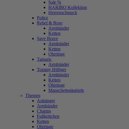
Sale %
HARIBO Kollektion
Herrenschmuck
Police
Rebel & Rose
Armbänder
Ketten
Save Brave
Armbänder
Ketten
Ohrringe
Tamaris
Armbänder
Tommy Hilfiger
Armbänder
Ketten
Ohrringe
Manschettenknöpfe
Themen
Anhänger
Armbänder
Charms
Fußkettchen
Ketten
Ohrringe