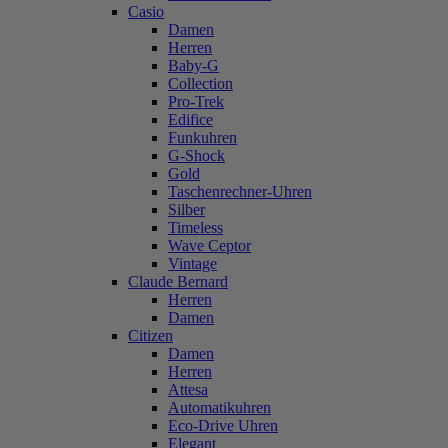
Casio
Damen
Herren
Baby-G
Collection
Pro-Trek
Edifice
Funkuhren
G-Shock
Gold
Taschenrechner-Uhren
Silber
Timeless
Wave Ceptor
Vintage
Claude Bernard
Herren
Damen
Citizen
Damen
Herren
Attesa
Automatikuhren
Eco-Drive Uhren
Elegant