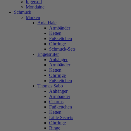
Ingersoll
Mondaine
Schmuck
Marken
Ania Haie
Armbänder
Ketten
Fußkettchen
Ohrringe
Schmuck-Sets
Engelsrufer
Anhänger
Armbänder
Ketten
Ohrringe
Fußkettchen
Thomas Sabo
Anhänger
Armbänder
Charms
Fußkettchen
Ketten
Little Secrets
Ohrringe
Ringe