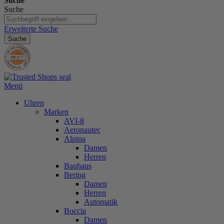
Suche
Suche
Erweiterte Suche
Suche
Menü
Uhren
Marken
AVI-8
Aeronautec
Alpina
Damen
Herren
Bauhaus
Bering
Damen
Herren
Automatik
Boccia
Damen