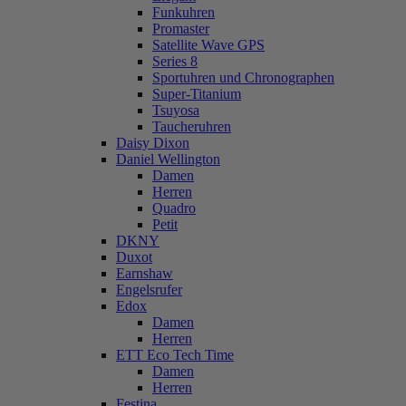
Funkuhren
Promaster
Satellite Wave GPS
Series 8
Sportuhren und Chronographen
Super-Titanium
Tsuyosa
Taucheruhren
Daisy Dixon
Daniel Wellington
Damen
Herren
Quadro
Petit
DKNY
Duxot
Earnshaw
Engelsrufer
Edox
Damen
Herren
ETT Eco Tech Time
Damen
Herren
Festina