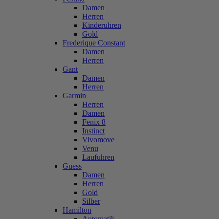
Damen
Herren
Kinderuhren
Gold
Frederique Constant
Damen
Herren
Gant
Damen
Herren
Garmin
Herren
Damen
Fenix 8
Instinct
Vivomove
Venu
Laufuhren
Guess
Damen
Herren
Gold
Silber
Hamilton
Automatik