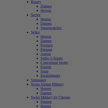
Rotary
Damen
Herren
Sector
Herren
Damen
Smartwatches
Seiko
Herren
Damen
Prospex
Presage
Astron
Seiko 5 Sports
Conceptual Series
Kinetic
Solar
Ersatzbänder
Spinnaker
Swiss Alpine Military
Herren
Damen
Swiss Military by Chrono
Damen
Herren