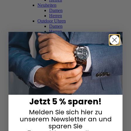
Neuheiten
Damen
Herren
Outdoor Uhren
Damen
Herren
Schweizer Uhren
Damen
Herren
Skelettuhren
Damen
Herren
Smartwatches
Damen
Herren
Solaruhren
Herren
Damen
Jetzt 5 % sparen!
Sportuhren
Damen
Melden Sie sich hier zu
Herren
Swarovski & Edelsteine
unserem Newsletter an und
Damen
sparen Sie
Herren