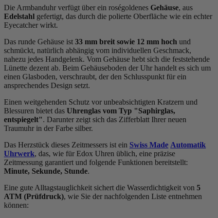
Die Armbanduhr verfügt über ein roségoldenes
Gehäuse
, aus
Edelstahl
gefertigt, das durch die
poliert
e Oberfläche wie ein echter
Eyecatcher wirkt.
Das
rund
e Gehäuse ist
33 mm breit
sowie 12 mm hoch
und
schmückt, natürlich abhängig vom individuellen Geschmack,
nahezu jedes Handgelenk. Vom Gehäuse hebt sich die
feststehend
e
Lünette dezent ab. Beim Gehäuseboden der Uhr handelt es sich um
einen Glasboden, verschraubt, der den Schlusspunkt für ein
ansprechendes Design setzt.
Einen weitgehenden Schutz vor unbeabsichtigten Kratzern und
Blessuren bietet das
Uhrenglas vom Typ "Saphirglas,
entspiegelt"
. Darunter zeigt sich das Zifferblatt Ihrer neuen
Traumuhr in der Farbe
silber
.
Das Herzstück dieses Zeitmessers ist ein
Swiss Made
Automatik
Uhrwerk
, das, wie für Edox Uhren üblich, eine präzise
Zeitmessung garantiert und folgende Funktionen bereitstellt:
Minute, Sekunde, Stunde
.
Eine gute Alltagstauglichkeit sichert die Wasserdichtigkeit von
5
ATM (Prüfdruck)
, wie Sie der nachfolgenden Liste entnehmen
können: