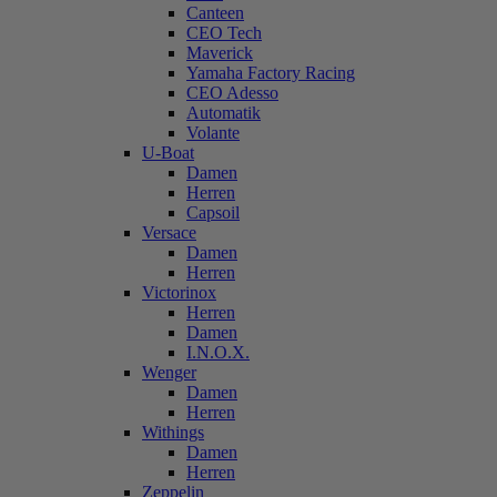
Canteen
CEO Tech
Maverick
Yamaha Factory Racing
CEO Adesso
Automatik
Volante
U-Boat
Damen
Herren
Capsoil
Versace
Damen
Herren
Victorinox
Herren
Damen
I.N.O.X.
Wenger
Damen
Herren
Withings
Damen
Herren
Zeppelin