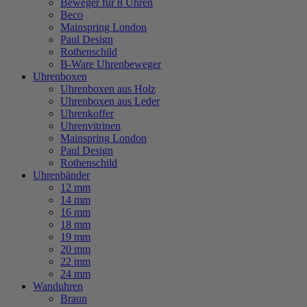
Beweger für 8 Uhren
Beco
Mainspring London
Paul Design
Rothenschild
B-Ware Uhrenbeweger
Uhrenboxen
Uhrenboxen aus Holz
Uhrenboxen aus Leder
Uhrenkoffer
Uhrenvitrinen
Mainspring London
Paul Design
Rothenschild
Uhrenbänder
12 mm
14 mm
16 mm
18 mm
19 mm
20 mm
22 mm
24 mm
Wanduhren
Braun