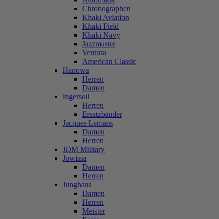
Chronographen
Khaki Aviation
Khaki Field
Khaki Navy
Jazzmaster
Ventura
American Classic
Hanowa
Herren
Damen
Ingersoll
Herren
Ersatzbänder
Jacques Lemans
Damen
Herren
JDM Military
Jowissa
Damen
Herren
Junghans
Damen
Herren
Meister