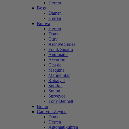
Herren
Boss
Damen
Herren
Bulova
Herren
Damen
Curv
Archive Series
Frank Sinatra
Automatik
Accutron
Classic
Maquina
Marine Star
Rubaiyat
Snorkel
Sutton
Surveyor
Tony Bennett
Braun
Carl von Zeyten
Damen
Herren
Automatikuhren