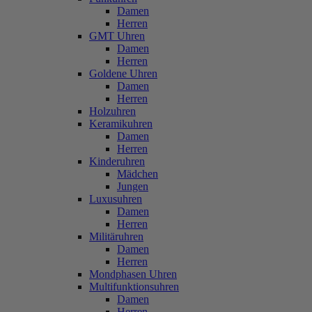
Damen
Herren
GMT Uhren
Damen
Herren
Goldene Uhren
Damen
Herren
Holzuhren
Keramikuhren
Damen
Herren
Kinderuhren
Mädchen
Jungen
Luxusuhren
Damen
Herren
Militäruhren
Damen
Herren
Mondphasen Uhren
Multifunktionsuhren
Damen
Herren