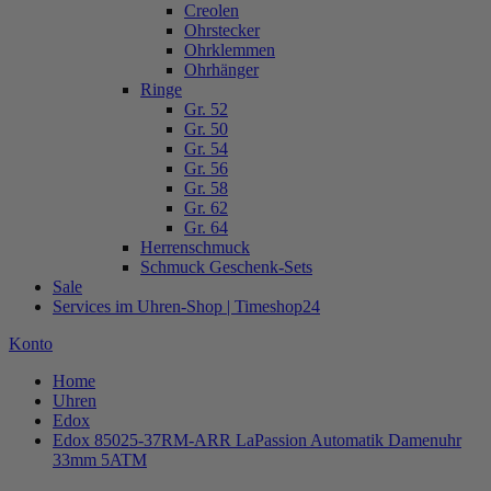
Creolen
Ohrstecker
Ohrklemmen
Ohrhänger
Ringe
Gr. 52
Gr. 50
Gr. 54
Gr. 56
Gr. 58
Gr. 62
Gr. 64
Herrenschmuck
Schmuck Geschenk-Sets
Sale
Services im Uhren-Shop | Timeshop24
Konto
Home
Uhren
Edox
Edox 85025-37RM-ARR LaPassion Automatik Damenuhr
33mm 5ATM