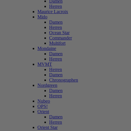
Damen
Herren
Maurice Lacroix
Mido
Damen
Herren
Ocean Star
Commander
Multifort
Mondaine
Damen
Herren
MVMT
Herren
Damen
Chronographen
Nordgreen
Damen
Herren
Nubeo
OPS!
Orient
Damen
Herren
Orient Star