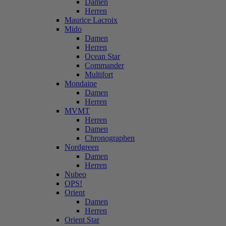
Damen
Herren
Maurice Lacroix
Mido
Damen
Herren
Ocean Star
Commander
Multifort
Mondaine
Damen
Herren
MVMT
Herren
Damen
Chronographen
Nordgreen
Damen
Herren
Nubeo
OPS!
Orient
Damen
Herren
Orient Star