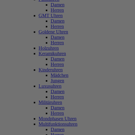
Damen
Herren
GMT Uhren
Damen
Herren
Goldene Uhren
Damen
Herren
Holzuhren
Keramikuhren
Damen
Herren
Kinderuhren
Mädchen
Jungen
Luxusuhren
Damen
Herren
Militäruhren
Damen
Herren
Mondphasen Uhren
Multifunktionsuhren
Damen
Herren