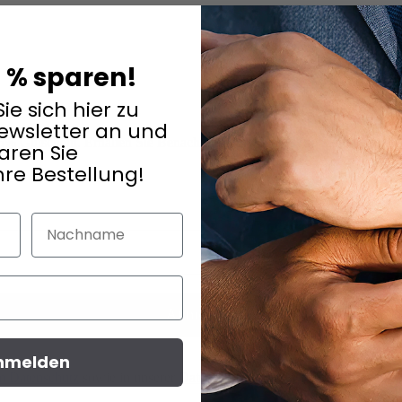
5 % sparen!
ie sich hier zu
wsletter an und
en 5% Gutschein. Erhalten Sie Benachrichtigungen zu besonderen Angeb
aren Sie
hre Bestellung!
Nachname
Anmelden
nmelden
m Datenschutz
sowie in unserer
Datenschutzerklärung
. Eine Abmeldung