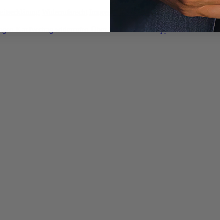
heitserklärung
Widerrufsrecht
Impressum
Cookie Einstellungen
ngen
Kaufvertrag widerrufen
Über Klarna
Klarna App