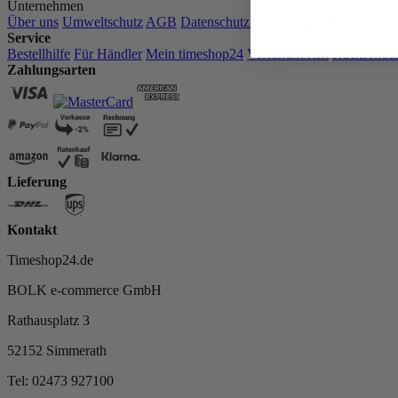
Unternehmen
Über uns
Umweltschutz
AGB
Datenschutz & Sicherheit
Barrierefrei
Service
Bestellhilfe
Für Händler
Mein timeshop24
Versandkosten
Rücksendu
Zahlungsarten
Lieferung
Kontakt
Timeshop24.de
BOLK e-commerce GmbH
Rathausplatz 3
52152 Simmerath
Tel: 02473 927100