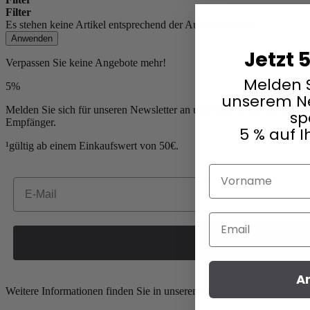
Filter
Es stehen keine Artikel entsprechend der Auswahl bereit.
Anwenden
Jetzt 
Verpassen Sie keine Angebote mehr!
Melden S
5%
unserem Ne
Melden Sie sich für unseren Newsletter an und sichern Sie sich ihr
sp
Empfänger.
5 % auf I
¹gültig ab einem Einkaufswert von 50€.
Vorname
Email
Email
A
Weitere Informationen finden Sie in unserem
Informationshinweis zu