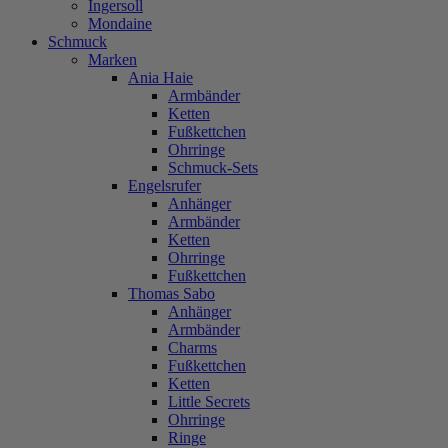
Ingersoll
Mondaine
Schmuck
Marken
Ania Haie
Armbänder
Ketten
Fußkettchen
Ohrringe
Schmuck-Sets
Engelsrufer
Anhänger
Armbänder
Ketten
Ohrringe
Fußkettchen
Thomas Sabo
Anhänger
Armbänder
Charms
Fußkettchen
Ketten
Little Secrets
Ohrringe
Ringe