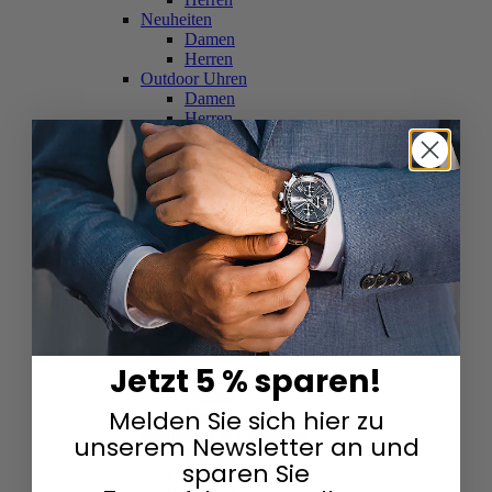
Neuheiten
Damen
Herren
Outdoor Uhren
Damen
Herren
Schweizer Uhren
Damen
Herren
Skelettuhren
Damen
Herren
Smartwatches
Damen
Herren
Solaruhren
Herren
Damen
Jetzt 5 % sparen!
Sportuhren
Damen
Melden Sie sich hier zu
Herren
Swarovski & Edelsteine
unserem Newsletter an und
Damen
sparen Sie
Herren