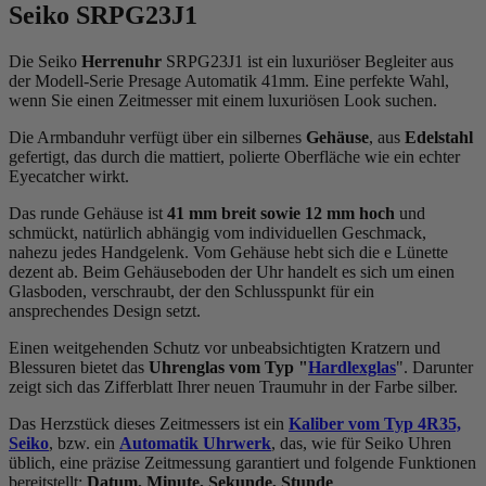
Seiko SRPG23J1
Die Seiko
Herrenuhr
SRPG23J1 ist ein luxuriöser Begleiter aus
der Modell-Serie Presage Automatik 41mm. Eine perfekte Wahl,
wenn Sie einen Zeitmesser mit einem luxuriösen Look suchen.
Die Armbanduhr verfügt über ein silbernes
Gehäuse
, aus
Edelstahl
gefertigt, das durch die
mattiert, poliert
e Oberfläche wie ein echter
Eyecatcher wirkt.
Das
rund
e Gehäuse ist
41 mm breit
sowie 12 mm hoch
und
schmückt, natürlich abhängig vom individuellen Geschmack,
nahezu jedes Handgelenk. Vom Gehäuse hebt sich die
e Lünette
dezent ab. Beim Gehäuseboden der Uhr handelt es sich um einen
Glasboden, verschraubt, der den Schlusspunkt für ein
ansprechendes Design setzt.
Einen weitgehenden Schutz vor unbeabsichtigten Kratzern und
Blessuren bietet das
Uhrenglas vom Typ "
Hardlexglas
". Darunter
zeigt sich das Zifferblatt Ihrer neuen Traumuhr in der Farbe
silber
.
Das Herzstück dieses Zeitmessers ist ein
Kaliber vom Typ 4R35,
Seiko
, bzw. ein
Automatik Uhrwerk
, das, wie für Seiko Uhren
üblich, eine präzise Zeitmessung garantiert und folgende Funktionen
bereitstellt:
Datum, Minute, Sekunde, Stunde
.