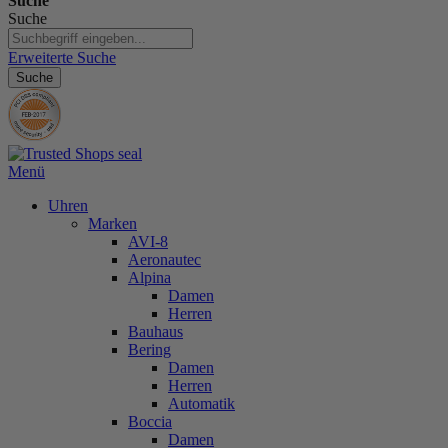
Suche
Suche
Erweiterte Suche
Suche
Menü
Uhren
Marken
AVI-8
Aeronautec
Alpina
Damen
Herren
Bauhaus
Bering
Damen
Herren
Automatik
Boccia
Damen