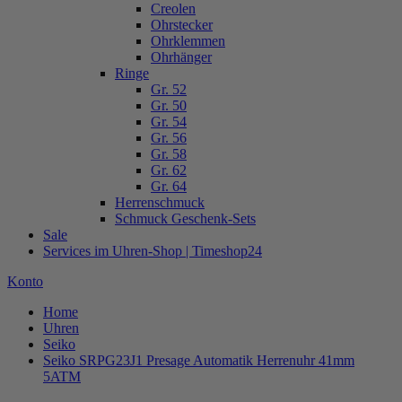
Creolen
Ohrstecker
Ohrklemmen
Ohrhänger
Ringe
Gr. 52
Gr. 50
Gr. 54
Gr. 56
Gr. 58
Gr. 62
Gr. 64
Herrenschmuck
Schmuck Geschenk-Sets
Sale
Services im Uhren-Shop | Timeshop24
Konto
Home
Uhren
Seiko
Seiko SRPG23J1 Presage Automatik Herrenuhr 41mm
5ATM