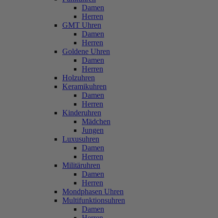
Damen
Herren
GMT Uhren
Damen
Herren
Goldene Uhren
Damen
Herren
Holzuhren
Keramikuhren
Damen
Herren
Kinderuhren
Mädchen
Jungen
Luxusuhren
Damen
Herren
Militäruhren
Damen
Herren
Mondphasen Uhren
Multifunktionsuhren
Damen
Herren