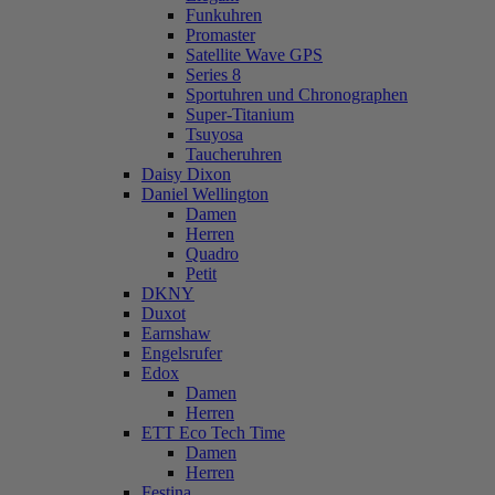
Funkuhren
Promaster
Satellite Wave GPS
Series 8
Sportuhren und Chronographen
Super-Titanium
Tsuyosa
Taucheruhren
Daisy Dixon
Daniel Wellington
Damen
Herren
Quadro
Petit
DKNY
Duxot
Earnshaw
Engelsrufer
Edox
Damen
Herren
ETT Eco Tech Time
Damen
Herren
Festina