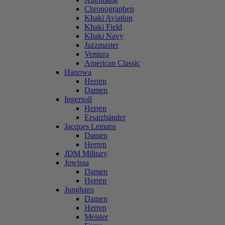
Chronographen
Khaki Aviation
Khaki Field
Khaki Navy
Jazzmaster
Ventura
American Classic
Hanowa
Herren
Damen
Ingersoll
Herren
Ersatzbänder
Jacques Lemans
Damen
Herren
JDM Military
Jowissa
Damen
Herren
Junghans
Damen
Herren
Meister