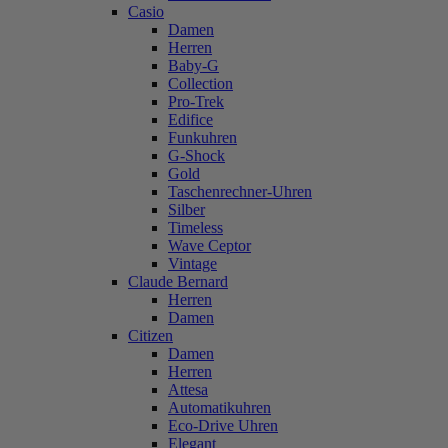
Casio
Damen
Herren
Baby-G
Collection
Pro-Trek
Edifice
Funkuhren
G-Shock
Gold
Taschenrechner-Uhren
Silber
Timeless
Wave Ceptor
Vintage
Claude Bernard
Herren
Damen
Citizen
Damen
Herren
Attesa
Automatikuhren
Eco-Drive Uhren
Elegant