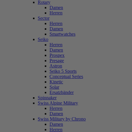
Rotary
Damen
Herren
Sector
Herren
Damen
Smartwatches
Seiko
Herren
Damen
Prospex
Presage
Astron
Seiko 5 Sports
Conceptual Series
Kinetic
Solar
Ersatzbänder
Spinnaker
Swiss Alpine Military
Herren
Damen
Swiss Military by Chrono
Damen
Herren