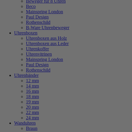
Beweger für 8 Uhren
Beco
Mainspring London
Paul Design
Rothenschild
B-Ware Uhrenbeweger
Uhrenboxen
Uhrenboxen aus Holz
Uhrenboxen aus Leder
Uhrenkoffer
Uhrenvitrinen
Mainspring London
Paul Design
Rothenschild
Uhrenbänder
12 mm
14 mm
16 mm
18 mm
19 mm
20 mm
22 mm
24 mm
Wanduhren
Braun