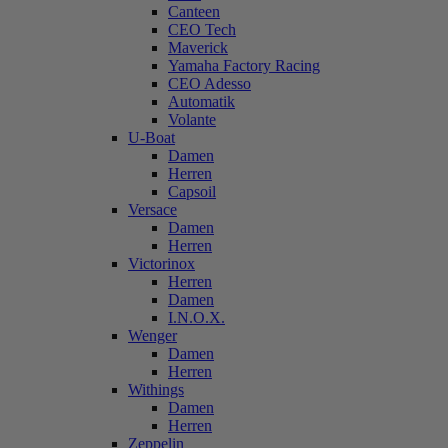
Canteen
CEO Tech
Maverick
Yamaha Factory Racing
CEO Adesso
Automatik
Volante
U-Boat
Damen
Herren
Capsoil
Versace
Damen
Herren
Victorinox
Herren
Damen
I.N.O.X.
Wenger
Damen
Herren
Withings
Damen
Herren
Zeppelin