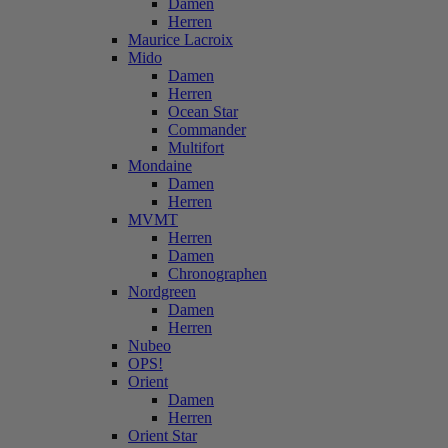
Damen
Herren
Maurice Lacroix
Mido
Damen
Herren
Ocean Star
Commander
Multifort
Mondaine
Damen
Herren
MVMT
Herren
Damen
Chronographen
Nordgreen
Damen
Herren
Nubeo
OPS!
Orient
Damen
Herren
Orient Star