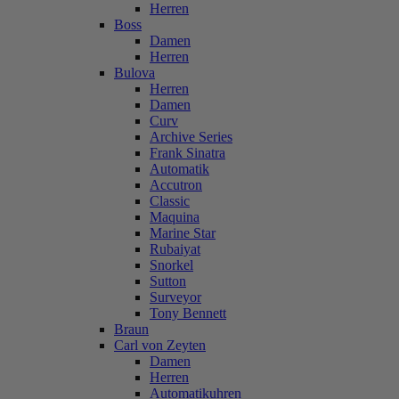
Herren
Boss
Damen
Herren
Bulova
Herren
Damen
Curv
Archive Series
Frank Sinatra
Automatik
Accutron
Classic
Maquina
Marine Star
Rubaiyat
Snorkel
Sutton
Surveyor
Tony Bennett
Braun
Carl von Zeyten
Damen
Herren
Automatikuhren