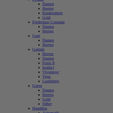
Damen
Herren
Kinderuhren
Gold
Frederique Constant
Damen
Herren
Gant
Damen
Herren
Garmin
Herren
Damen
Fenix 8
Instinct
Vivomove
Venu
Laufuhren
Guess
Damen
Herren
Gold
Silber
Hamilton
Automatik