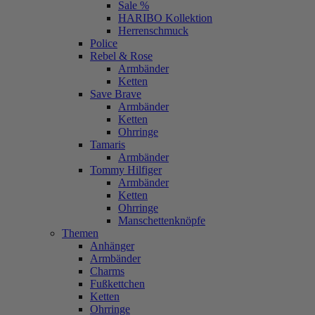
Sale %
HARIBO Kollektion
Herrenschmuck
Police
Rebel & Rose
Armbänder
Ketten
Save Brave
Armbänder
Ketten
Ohrringe
Tamaris
Armbänder
Tommy Hilfiger
Armbänder
Ketten
Ohrringe
Manschettenknöpfe
Themen
Anhänger
Armbänder
Charms
Fußkettchen
Ketten
Ohrringe