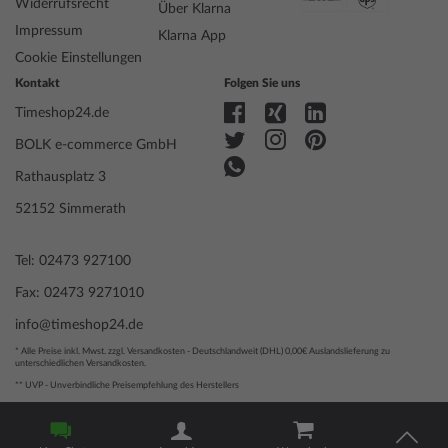
Widerrufsrecht
Über Klarna
Antrieb
Batterie (Quarz)
Impressum
Uhrwerk
763, Ronda, Swiss Made, 5 Jewels
Klarna App
Bezeichnung
Cookie Einstellungen
Funktionen
Minute, Sekunde, Stunde
Kontakt
Folgen Sie uns
Timeshop24.de
Gehäuse Material
Edelstahl
BOLK e-commerce GmbH
Gehäusebreite
28
Rathausplatz 3
Gehäusedicke
8
Gehäuse Form
Rund
52152 Simmerath
Wasserdichte
10
Gehäuse Farbe
Silber
Tel: 02473 927100
Oberfläche
Mattiert, Poliert
Fax: 02473 9271010
Glas
entspiegelt, Saphirglas
Lünette
Feststehend
info@timeshop24.de
Gehäuse Boden
Edelstahlboden, verschraubt
* Alle Preise inkl. Mwst. zzgl. Versandkosten - Deutschlandweit (DHL) 0,00€ Auslandslieferung zu
Zifferblatt Farbe
Schwarz
unterschiedlichen Versandkosten.
Beleuchtung
Leuchtindexe, Leuchtzeiger
** UVP - Unverbindliche Preisempfehlung des Herstellers
© 2004 - 2026, BOLK e-commerce GmbH | Technische Umsetzung
durch
www.mediarox.de
Armband Material
Edelstahl