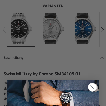
VARIANTEN
Beschreibung
Swiss Military by Chrono SM34105.01
Die Swiss Military by Chrono
Damenuhr
SM34105.01 ist ein
eleganter Begleiter aus der Modell-Serie Klassik Saphirglas 28mm
10ATM. Eine perfekte Wahl, wenn Sie einen Zeitmesser mit einem
klassischen Look suchen.