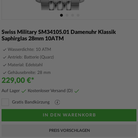
Zum
Anfang
Swiss Military SM34105.01 Damenuhr Klassik
der
Saphirglas 28mm 10ATM
Bildergalerie
springen
Wasserdichte: 10 ATM
Antrieb: Batterie (Quarz)
Material: Edelstahl
Gehäusebreite: 28 mm
229,00 €
Auf Lager
Kostenloser Versand (D)
Gratis Bandkürzung
PDF
Datei
mit
IN DEN WARENKORB
Erläuterungen
PREIS VORSCHLAGEN