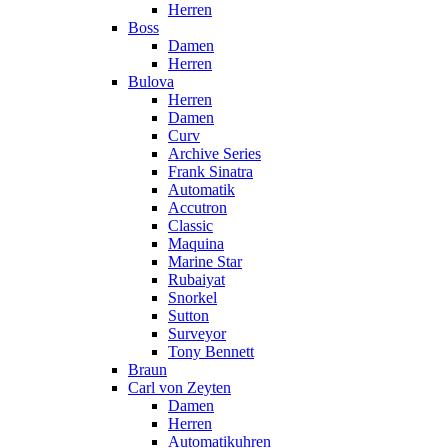
Herren
Boss
Damen
Herren
Bulova
Herren
Damen
Curv
Archive Series
Frank Sinatra
Automatik
Accutron
Classic
Maquina
Marine Star
Rubaiyat
Snorkel
Sutton
Surveyor
Tony Bennett
Braun
Carl von Zeyten
Damen
Herren
Automatikuhren