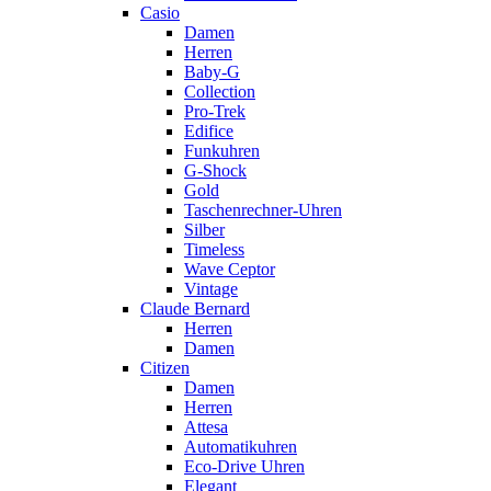
Casio
Damen
Herren
Baby-G
Collection
Pro-Trek
Edifice
Funkuhren
G-Shock
Gold
Taschenrechner-Uhren
Silber
Timeless
Wave Ceptor
Vintage
Claude Bernard
Herren
Damen
Citizen
Damen
Herren
Attesa
Automatikuhren
Eco-Drive Uhren
Elegant