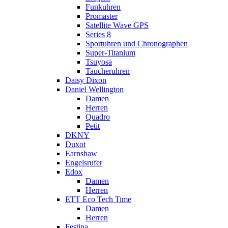
Funkuhren
Promaster
Satellite Wave GPS
Series 8
Sportuhren und Chronographen
Super-Titanium
Tsuyosa
Taucheruhren
Daisy Dixon
Daniel Wellington
Damen
Herren
Quadro
Petit
DKNY
Duxot
Earnshaw
Engelsrufer
Edox
Damen
Herren
ETT Eco Tech Time
Damen
Herren
Festina