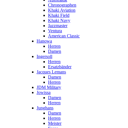
Chronographen
Khaki Aviation
Khaki Field
Khaki Navy
Jazzmaster
Ventura
American Classic
Hanowa
Herren
Damen
Ingersoll
Herren
Ersatzbänder
Jacques Lemans
Damen
Herren
JDM Military
Jowissa
Damen
Herren
Junghans
Damen
Herren
Meister