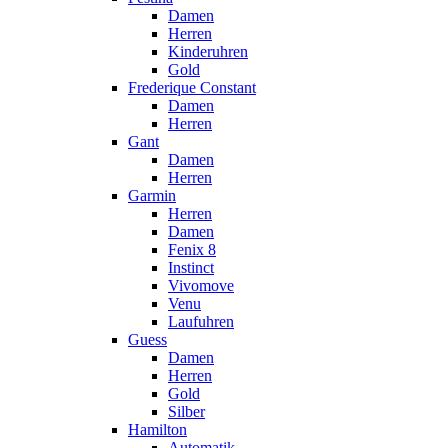
Damen
Herren
Kinderuhren
Gold
Frederique Constant
Damen
Herren
Gant
Damen
Herren
Garmin
Herren
Damen
Fenix 8
Instinct
Vivomove
Venu
Laufuhren
Guess
Damen
Herren
Gold
Silber
Hamilton
Automatik