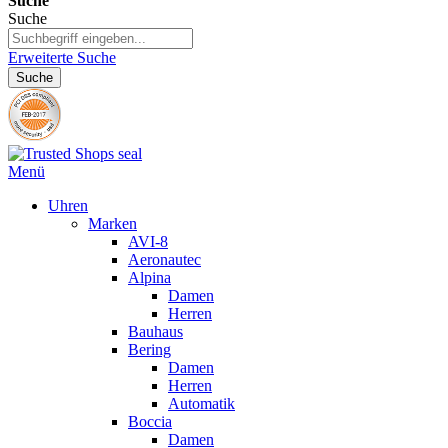
Suche
Suche
Erweiterte Suche
Suche
Menü
Uhren
Marken
AVI-8
Aeronautec
Alpina
Damen
Herren
Bauhaus
Bering
Damen
Herren
Automatik
Boccia
Damen