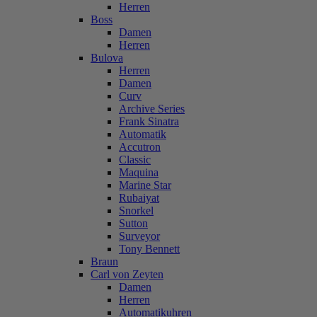
Herren
Boss
Damen
Herren
Bulova
Herren
Damen
Curv
Archive Series
Frank Sinatra
Automatik
Accutron
Classic
Maquina
Marine Star
Rubaiyat
Snorkel
Sutton
Surveyor
Tony Bennett
Braun
Carl von Zeyten
Damen
Herren
Automatikuhren