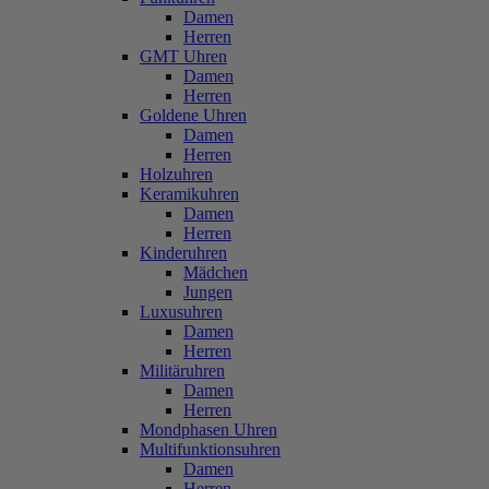
Damen
Herren
GMT Uhren
Damen
Herren
Goldene Uhren
Damen
Herren
Holzuhren
Keramikuhren
Damen
Herren
Kinderuhren
Mädchen
Jungen
Luxusuhren
Damen
Herren
Militäruhren
Damen
Herren
Mondphasen Uhren
Multifunktionsuhren
Damen
Herren