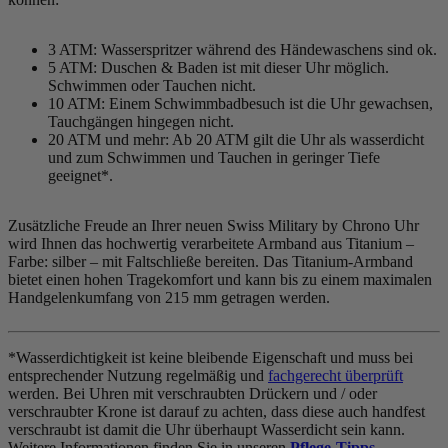
3 ATM: Wasserspritzer während des Händewaschens sind ok.
5 ATM: Duschen & Baden ist mit dieser Uhr möglich.
Schwimmen oder Tauchen nicht.
10 ATM: Einem Schwimmbadbesuch ist die Uhr gewachsen,
Tauchgängen hingegen nicht.
20 ATM und mehr: Ab 20 ATM gilt die Uhr als wasserdicht
und zum Schwimmen und Tauchen in geringer Tiefe
geeignet*.
Zusätzliche Freude an Ihrer neuen Swiss Military by Chrono Uhr
wird Ihnen das hochwertig verarbeitete Armband aus Titanium –
Farbe:
silber
– mit Faltschließe bereiten. Das Titanium-Armband
bietet einen hohen Tragekomfort und kann bis zu einem maximalen
Handgelenkumfang von 215 mm getragen werden.
*Wasserdichtigkeit ist keine bleibende Eigenschaft und muss bei
entsprechender Nutzung regelmäßig und
fachgerecht überprüft
werden. Bei Uhren mit verschraubten Drückern und / oder
verschraubter Krone ist darauf zu achten, dass diese auch handfest
verschraubt ist damit die Uhr überhaupt Wasserdicht sein kann.
Weitere Informationen finden Sie in unseren
Pflege-Tipps
.