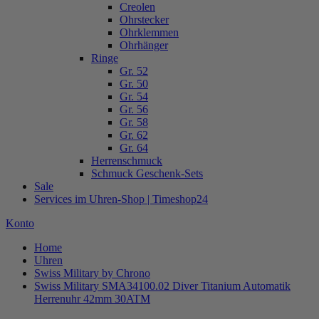
Creolen
Ohrstecker
Ohrklemmen
Ohrhänger
Ringe
Gr. 52
Gr. 50
Gr. 54
Gr. 56
Gr. 58
Gr. 62
Gr. 64
Herrenschmuck
Schmuck Geschenk-Sets
Sale
Services im Uhren-Shop | Timeshop24
Konto
Home
Uhren
Swiss Military by Chrono
Swiss Military SMA34100.02 Diver Titanium Automatik
Herrenuhr 42mm 30ATM