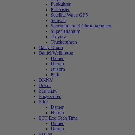
Funkuhren
Promaster
Satellite Wave GPS
Series 8
Sportuhren und Chronographen
Super-Titanium
Tsuyosa
Taucheruhren
Daisy Dixon
Daniel Wellington
Damen
Herren
Quadro
Petit
DKNY
Duxot
Earnshaw
Engelsrufer
Edox
Damen
Herren
ETT Eco Tech Time
Damen
Herren
Festina