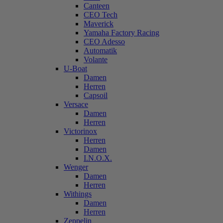
Canteen
CEO Tech
Maverick
Yamaha Factory Racing
CEO Adesso
Automatik
Volante
U-Boat
Damen
Herren
Capsoil
Versace
Damen
Herren
Victorinox
Herren
Damen
I.N.O.X.
Wenger
Damen
Herren
Withings
Damen
Herren
Zeppelin