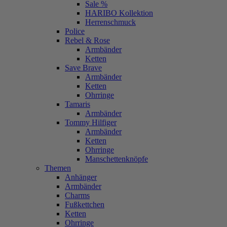
Sale %
HARIBO Kollektion
Herrenschmuck
Police
Rebel & Rose
Armbänder
Ketten
Save Brave
Armbänder
Ketten
Ohrringe
Tamaris
Armbänder
Tommy Hilfiger
Armbänder
Ketten
Ohrringe
Manschettenknöpfe
Themen
Anhänger
Armbänder
Charms
Fußkettchen
Ketten
Ohrringe