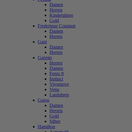
Damen
Herren
Kinderuhren
Gold
Frederique Constant
Damen
Herren
Gant
Damen
Herren
Garmin
Herren
Damen
Fenix 8
Instinct
Vivomove
Venu
Laufuhren
Guess
Damen
Herren
Gold
Silber
Hamilton
Automatik