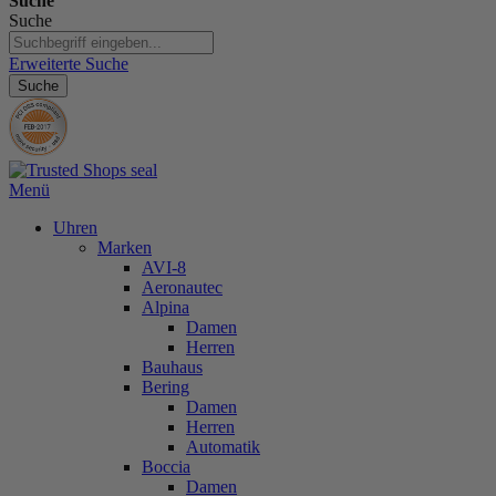
Suche
Suche
Erweiterte Suche
Suche
Menü
Uhren
Marken
AVI-8
Aeronautec
Alpina
Damen
Herren
Bauhaus
Bering
Damen
Herren
Automatik
Boccia
Damen