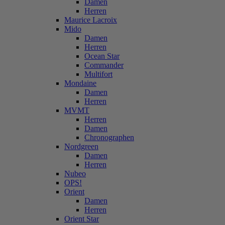
Damen
Herren
Maurice Lacroix
Mido
Damen
Herren
Ocean Star
Commander
Multifort
Mondaine
Damen
Herren
MVMT
Herren
Damen
Chronographen
Nordgreen
Damen
Herren
Nubeo
OPS!
Orient
Damen
Herren
Orient Star