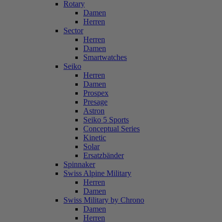
Rotary
Damen
Herren
Sector
Herren
Damen
Smartwatches
Seiko
Herren
Damen
Prospex
Presage
Astron
Seiko 5 Sports
Conceptual Series
Kinetic
Solar
Ersatzbänder
Spinnaker
Swiss Alpine Military
Herren
Damen
Swiss Military by Chrono
Damen
Herren