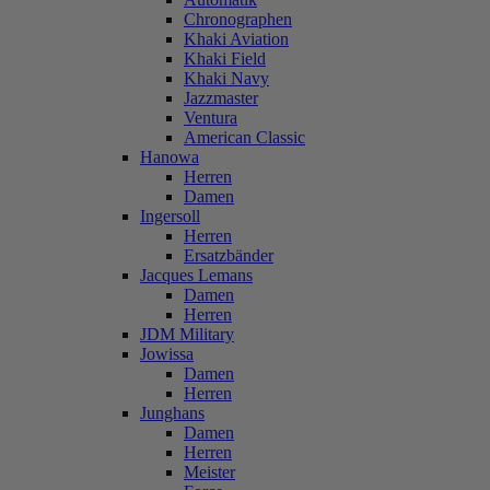
Chronographen
Khaki Aviation
Khaki Field
Khaki Navy
Jazzmaster
Ventura
American Classic
Hanowa
Herren
Damen
Ingersoll
Herren
Ersatzbänder
Jacques Lemans
Damen
Herren
JDM Military
Jowissa
Damen
Herren
Junghans
Damen
Herren
Meister