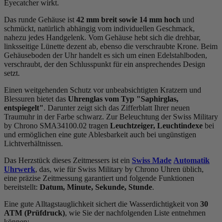
Eyecatcher wirkt.
Das
rund
e Gehäuse ist
42 mm breit
sowie 14 mm hoch
und
schmückt, natürlich abhängig vom individuellen Geschmack,
nahezu jedes Handgelenk. Vom Gehäuse hebt sich die
drehbar,
linksseitig
e Lünette dezent ab, ebenso die
verschraubt
e Krone. Beim
Gehäuseboden der Uhr handelt es sich um einen Edelstahlboden,
verschraubt, der den Schlusspunkt für ein ansprechendes Design
setzt.
Einen weitgehenden Schutz vor unbeabsichtigten Kratzern und
Blessuren bietet das
Uhrenglas vom Typ "Saphirglas,
entspiegelt"
. Darunter zeigt sich das Zifferblatt Ihrer neuen
Traumuhr in der Farbe
schwarz
. Zur Beleuchtung der Swiss Military
by Chrono SMA34100.02 tragen
Leuchtzeiger, Leuchtindexe
bei
und ermöglichen eine gute Ablesbarkeit auch bei ungünstigen
Lichtverhältnissen.
Das Herzstück dieses Zeitmessers ist ein
Swiss Made
Automatik
Uhrwerk
, das, wie für Swiss Military by Chrono Uhren üblich,
eine präzise Zeitmessung garantiert und folgende Funktionen
bereitstellt:
Datum, Minute, Sekunde, Stunde
.
Eine gute Alltagstauglichkeit sichert die Wasserdichtigkeit von
30
ATM (Prüfdruck)
, wie Sie der nachfolgenden Liste entnehmen
können: