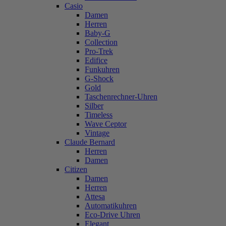
Casio
Damen
Herren
Baby-G
Collection
Pro-Trek
Edifice
Funkuhren
G-Shock
Gold
Taschenrechner-Uhren
Silber
Timeless
Wave Ceptor
Vintage
Claude Bernard
Herren
Damen
Citizen
Damen
Herren
Attesa
Automatikuhren
Eco-Drive Uhren
Elegant