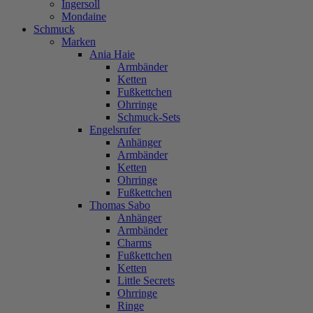
Ingersoll
Mondaine
Schmuck
Marken
Ania Haie
Armbänder
Ketten
Fußkettchen
Ohrringe
Schmuck-Sets
Engelsrufer
Anhänger
Armbänder
Ketten
Ohrringe
Fußkettchen
Thomas Sabo
Anhänger
Armbänder
Charms
Fußkettchen
Ketten
Little Secrets
Ohrringe
Ringe