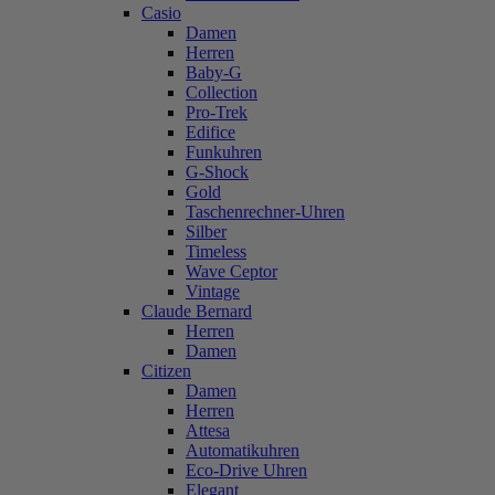
Casio
Damen
Herren
Baby-G
Collection
Pro-Trek
Edifice
Funkuhren
G-Shock
Gold
Taschenrechner-Uhren
Silber
Timeless
Wave Ceptor
Vintage
Claude Bernard
Herren
Damen
Citizen
Damen
Herren
Attesa
Automatikuhren
Eco-Drive Uhren
Elegant