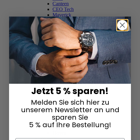
Canteen
CEO Tech
Maverick
Yamaha Factory Racing
CEO Adesso
Automatik
Volante
U-Boat
Damen
Herren
Capsoil
Versace
Damen
Herren
Victorinox
Jetzt 5 % sparen!
Herren
Damen
I.N.O.X.
Melden Sie sich hier zu
Wenger
unserem Newsletter an und
Damen
sparen Sie
Herren
Withings
5 % auf Ihre Bestellung!
Damen
Herren
Zeppelin