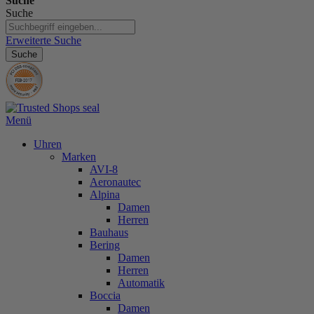
Suche
Suche
Erweiterte Suche
Suche
Menü
Uhren
Marken
AVI-8
Aeronautec
Alpina
Damen
Herren
Bauhaus
Bering
Damen
Herren
Automatik
Boccia
Damen