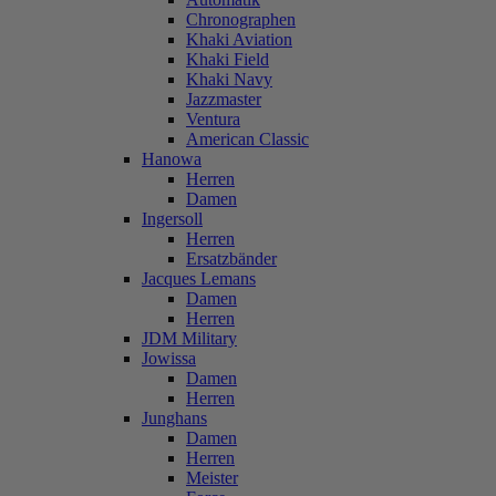
Chronographen
Khaki Aviation
Khaki Field
Khaki Navy
Jazzmaster
Ventura
American Classic
Hanowa
Herren
Damen
Ingersoll
Herren
Ersatzbänder
Jacques Lemans
Damen
Herren
JDM Military
Jowissa
Damen
Herren
Junghans
Damen
Herren
Meister