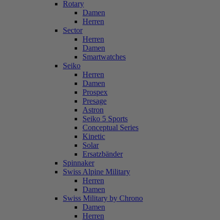
Rotary
Damen
Herren
Sector
Herren
Damen
Smartwatches
Seiko
Herren
Damen
Prospex
Presage
Astron
Seiko 5 Sports
Conceptual Series
Kinetic
Solar
Ersatzbänder
Spinnaker
Swiss Alpine Military
Herren
Damen
Swiss Military by Chrono
Damen
Herren