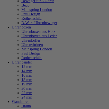
Beweger für 8 Uhren
Beco
Mainspring London
Paul Design
Rothenschild
B-Ware Uhrenbeweger
Uhrenboxen
Uhrenboxen aus Holz
Uhrenboxen aus Leder
Uhrenkoffer
Uhrenvitrinen
Mainspring London
Paul Design
Rothenschild
Uhrenbänder
12 mm
14 mm
16 mm
18 mm
19 mm
20 mm
22 mm
24 mm
Wanduhren
Braun