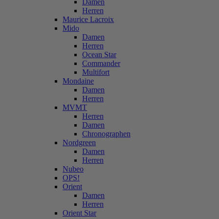
Damen
Herren
Maurice Lacroix
Mido
Damen
Herren
Ocean Star
Commander
Multifort
Mondaine
Damen
Herren
MVMT
Herren
Damen
Chronographen
Nordgreen
Damen
Herren
Nubeo
OPS!
Orient
Damen
Herren
Orient Star