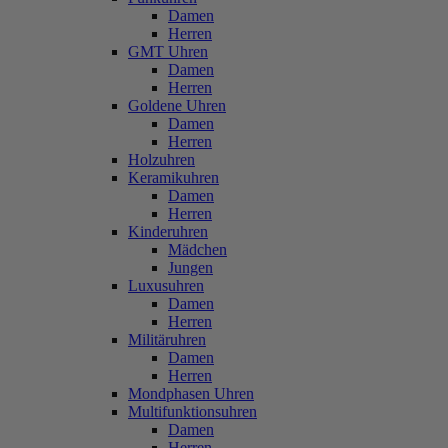
Damen
Herren
GMT Uhren
Damen
Herren
Goldene Uhren
Damen
Herren
Holzuhren
Keramikuhren
Damen
Herren
Kinderuhren
Mädchen
Jungen
Luxusuhren
Damen
Herren
Militäruhren
Damen
Herren
Mondphasen Uhren
Multifunktionsuhren
Damen
Herren