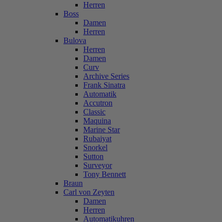
Herren
Boss
Damen
Herren
Bulova
Herren
Damen
Curv
Archive Series
Frank Sinatra
Automatik
Accutron
Classic
Maquina
Marine Star
Rubaiyat
Snorkel
Sutton
Surveyor
Tony Bennett
Braun
Carl von Zeyten
Damen
Herren
Automatikuhren