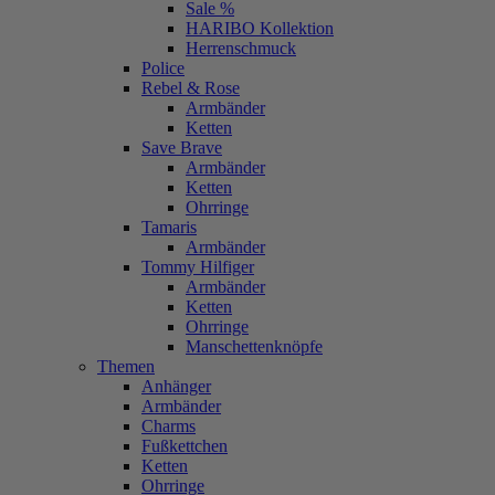
Sale %
HARIBO Kollektion
Herrenschmuck
Police
Rebel & Rose
Armbänder
Ketten
Save Brave
Armbänder
Ketten
Ohrringe
Tamaris
Armbänder
Tommy Hilfiger
Armbänder
Ketten
Ohrringe
Manschettenknöpfe
Themen
Anhänger
Armbänder
Charms
Fußkettchen
Ketten
Ohrringe