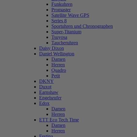
Funkuhren
Promaster
Satellite Wave GPS
Series 8
Sportuhren und Chronographen
Super-Titanium
Tsuyosa
Taucheruhren
Daisy Dixon
Daniel Wellington
Damen
Herren
Quadro
Petit
DKNY
Duxot
Earnshaw
Engelsrufer
Edox
Damen
Herren
ETT Eco Tech Time
Damen
Herren
Festina