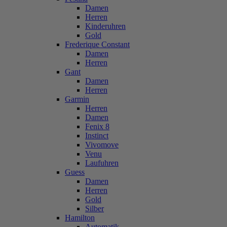
Damen
Herren
Kinderuhren
Gold
Frederique Constant
Damen
Herren
Gant
Damen
Herren
Garmin
Herren
Damen
Fenix 8
Instinct
Vivomove
Venu
Laufuhren
Guess
Damen
Herren
Gold
Silber
Hamilton
Automatik