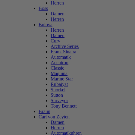
Herren
Boss
Damen
Herren
Bulova
Herren
Damen
Curv
Archive Series
Frank Sinatra
Automatik
Accutron
Classic
Maquina
Marine Star
Rubaiyat
Snorkel
Sutton
Surveyor
Tony Bennett
Braun
Carl von Zeyten
Damen
Herren
Automatikuhren