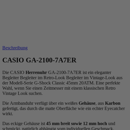
Beschreibung
CASIO GA-2100-7A7ER
Die CASIO
Herrenuhr
GA-2100-7A7ER ist ein eleganter
Begleiter Begleiter im Retro-Look Begleiter im Vintage-Look aus
der Modell-Serie G-Shock Classic 45mm 20ATM. Eine perfekte
Wahl, wenn Sie einen Zeitmesser mit einem klassischen Retro
Vintage Look suchen.
Die Armbanduhr verfügt über ein weißes
Gehäuse
, aus
Karbon
gefertigt, das durch die
matt
e Oberfläche wie ein echter Eyecatcher
wirkt.
Das
eckig
e Gehäuse ist
45 mm breit
sowie 12 mm hoch
und
schmückt, natürlich abhängig vom individuellen Geschmack,