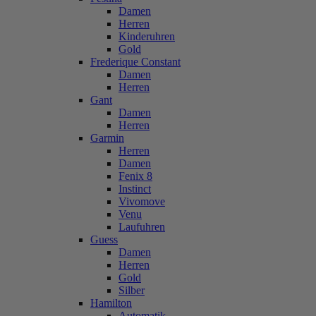
Damen
Herren
Kinderuhren
Gold
Frederique Constant
Damen
Herren
Gant
Damen
Herren
Garmin
Herren
Damen
Fenix 8
Instinct
Vivomove
Venu
Laufuhren
Guess
Damen
Herren
Gold
Silber
Hamilton
Automatik