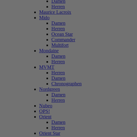
Damen
Herren
Maurice Lacroix
Mido
Damen
Herren
Ocean Star
Commander
Multifort
Mondaine
Damen
Herren
MVMT
Herren
Damen
Chronographen
Nordgreen
Damen
Herren
Nubeo
OPS!
Orient
Damen
Herren
Orient Star