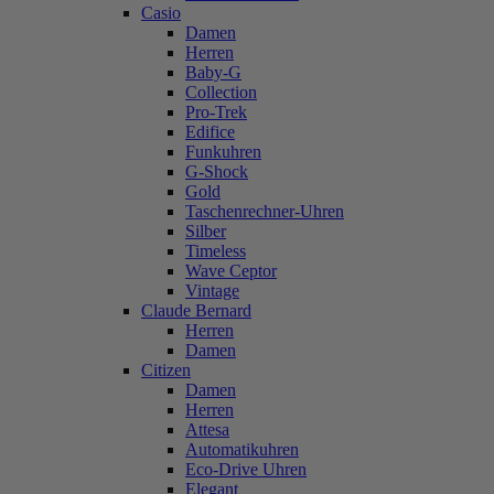
Casio
Damen
Herren
Baby-G
Collection
Pro-Trek
Edifice
Funkuhren
G-Shock
Gold
Taschenrechner-Uhren
Silber
Timeless
Wave Ceptor
Vintage
Claude Bernard
Herren
Damen
Citizen
Damen
Herren
Attesa
Automatikuhren
Eco-Drive Uhren
Elegant