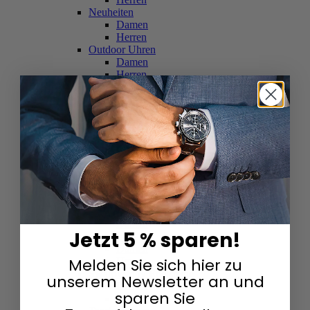
Neuheiten
Damen
Herren
Outdoor Uhren
Damen
Herren
Schweizer Uhren
Damen
Herren
Skelettuhren
Damen
Herren
Smartwatches
Damen
Herren
Solaruhren
Herren
Damen
Jetzt 5 % sparen!
Sportuhren
Damen
Melden Sie sich hier zu
Herren
Swarovski & Edelsteine
unserem Newsletter an und
Damen
sparen Sie
Herren