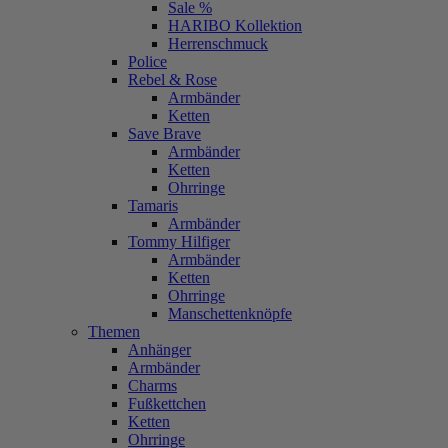
Sale %
HARIBO Kollektion
Herrenschmuck
Police
Rebel & Rose
Armbänder
Ketten
Save Brave
Armbänder
Ketten
Ohrringe
Tamaris
Armbänder
Tommy Hilfiger
Armbänder
Ketten
Ohrringe
Manschettenknöpfe
Themen
Anhänger
Armbänder
Charms
Fußkettchen
Ketten
Ohrringe