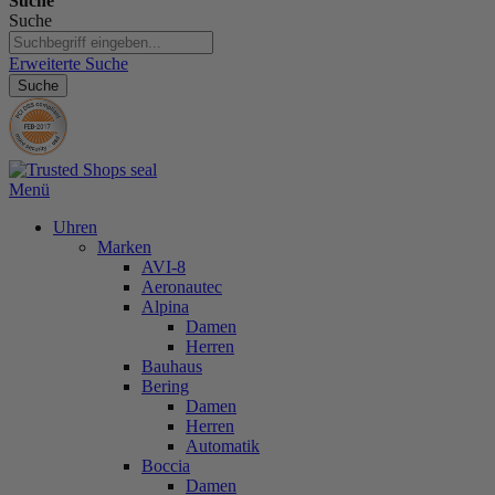
Suche
Suche
Erweiterte Suche
Suche
Menü
Uhren
Marken
AVI-8
Aeronautec
Alpina
Damen
Herren
Bauhaus
Bering
Damen
Herren
Automatik
Boccia
Damen