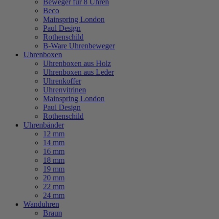
Beweger für 8 Uhren
Beco
Mainspring London
Paul Design
Rothenschild
B-Ware Uhrenbeweger
Uhrenboxen
Uhrenboxen aus Holz
Uhrenboxen aus Leder
Uhrenkoffer
Uhrenvitrinen
Mainspring London
Paul Design
Rothenschild
Uhrenbänder
12 mm
14 mm
16 mm
18 mm
19 mm
20 mm
22 mm
24 mm
Wanduhren
Braun