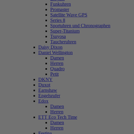
Funkuhren
Promaster
Satellite Wave GPS
Series 8
Sportuhren und Chronographen
Super-Titanium
Tsuyosa
Taucheruhren
Daisy Dixon
Daniel Wellington
Damen
Herren
Quadro
Petit
DKNY
Duxot
Earnshaw
Engelsrufer
Edox
Damen
Herren
ETT Eco Tech Time
Damen
Herren
Festina