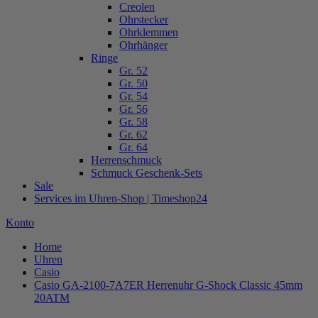
Creolen
Ohrstecker
Ohrklemmen
Ohrhänger
Ringe
Gr. 52
Gr. 50
Gr. 54
Gr. 56
Gr. 58
Gr. 62
Gr. 64
Herrenschmuck
Schmuck Geschenk-Sets
Sale
Services im Uhren-Shop | Timeshop24
Konto
Home
Uhren
Casio
Casio GA-2100-7A7ER Herrenuhr G-Shock Classic 45mm
20ATM