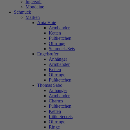
Ingersoll
Mondaine
Schmuck
Marken
Ania Haie
Armbänder
Ketten
Fußkettchen
Ohrringe
Schmuck-Sets
Engelsrufer
Anhänger
Armbänder
Ketten
Ohrringe
Fußkettchen
Thomas Sabo
Anhänger
Armbänder
Charms
Fußkettchen
Ketten
Little Secrets
Ohrringe
Ringe