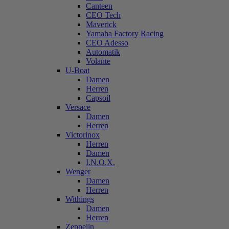
Canteen
CEO Tech
Maverick
Yamaha Factory Racing
CEO Adesso
Automatik
Volante
U-Boat
Damen
Herren
Capsoil
Versace
Damen
Herren
Victorinox
Herren
Damen
I.N.O.X.
Wenger
Damen
Herren
Withings
Damen
Herren
Zeppelin