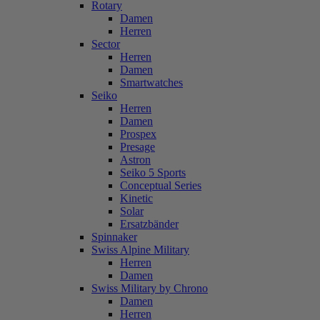
Rotary
Damen
Herren
Sector
Herren
Damen
Smartwatches
Seiko
Herren
Damen
Prospex
Presage
Astron
Seiko 5 Sports
Conceptual Series
Kinetic
Solar
Ersatzbänder
Spinnaker
Swiss Alpine Military
Herren
Damen
Swiss Military by Chrono
Damen
Herren