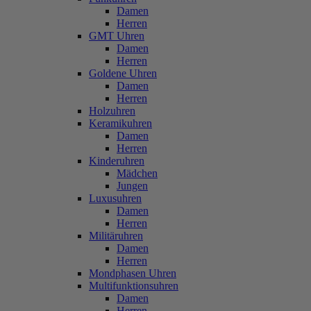
Damen
Herren
GMT Uhren
Damen
Herren
Goldene Uhren
Damen
Herren
Holzuhren
Keramikuhren
Damen
Herren
Kinderuhren
Mädchen
Jungen
Luxusuhren
Damen
Herren
Militäruhren
Damen
Herren
Mondphasen Uhren
Multifunktionsuhren
Damen
Herren