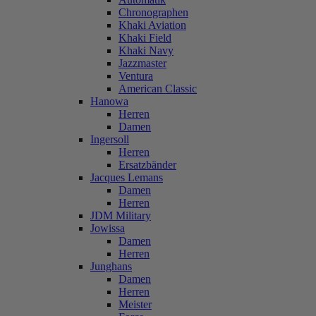
Chronographen
Khaki Aviation
Khaki Field
Khaki Navy
Jazzmaster
Ventura
American Classic
Hanowa
Herren
Damen
Ingersoll
Herren
Ersatzbänder
Jacques Lemans
Damen
Herren
JDM Military
Jowissa
Damen
Herren
Junghans
Damen
Herren
Meister