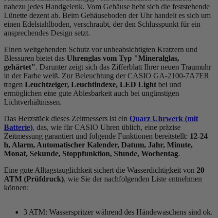
nahezu jedes Handgelenk. Vom Gehäuse hebt sich die
feststehend
e
Lünette dezent ab. Beim Gehäuseboden der Uhr handelt es sich um
einen Edelstahlboden, verschraubt, der den Schlusspunkt für ein
ansprechendes Design setzt.
Einen weitgehenden Schutz vor unbeabsichtigten Kratzern und
Blessuren bietet das
Uhrenglas vom Typ "Mineralglas,
gehärtet"
. Darunter zeigt sich das Zifferblatt Ihrer neuen Traumuhr
in der Farbe
weiß
. Zur Beleuchtung der CASIO GA-2100-7A7ER
tragen
Leuchtzeiger, Leuchtindexe, LED Light
bei und
ermöglichen eine gute Ablesbarkeit auch bei ungünstigen
Lichtverhältnissen.
Das Herzstück dieses Zeitmessers ist ein
Quarz Uhrwerk (mit
Batterie)
, das, wie für CASIO Uhren üblich, eine präzise
Zeitmessung garantiert und folgende Funktionen bereitstellt:
12-24
h, Alarm, Automatischer Kalender, Datum, Jahr, Minute,
Monat, Sekunde, Stoppfunktion, Stunde, Wochentag
.
Eine gute Alltagstauglichkeit sichert die Wasserdichtigkeit von
20
ATM (Prüfdruck)
, wie Sie der nachfolgenden Liste entnehmen
können:
3 ATM: Wasserspritzer während des Händewaschens sind ok.