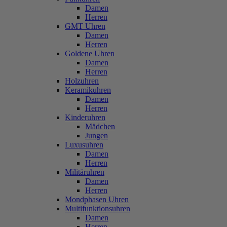
Damen
Herren
GMT Uhren
Damen
Herren
Goldene Uhren
Damen
Herren
Holzuhren
Keramikuhren
Damen
Herren
Kinderuhren
Mädchen
Jungen
Luxusuhren
Damen
Herren
Militäruhren
Damen
Herren
Mondphasen Uhren
Multifunktionsuhren
Damen
Herren