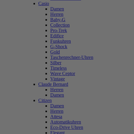
Casio
Damen
Herren
Baby-G
Collection
Pro-Trek
Edifice
Funkuhren
G-Shock
Gold
Taschenrechner-Uhren
Silber
Timeless
Wave Ceptor
Vintage
Claude Bernard
Herren
Damen
Citizen
Damen
Herren
Attesa
Automatikuhren
Eco-Drive Uhren
Elegant