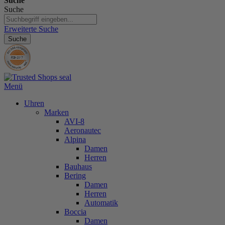
Suche
Suche
Erweiterte Suche
Suche
Menü
Uhren
Marken
AVI-8
Aeronautec
Alpina
Damen
Herren
Bauhaus
Bering
Damen
Herren
Automatik
Boccia
Damen