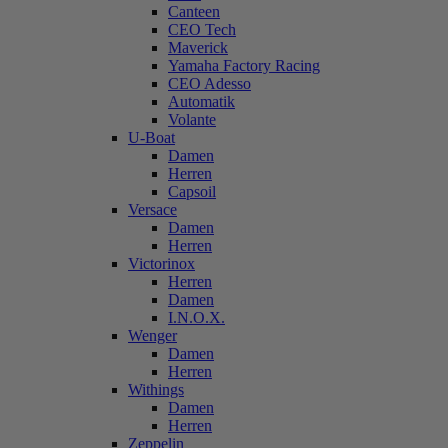
Canteen
CEO Tech
Maverick
Yamaha Factory Racing
CEO Adesso
Automatik
Volante
U-Boat
Damen
Herren
Capsoil
Versace
Damen
Herren
Victorinox
Herren
Damen
I.N.O.X.
Wenger
Damen
Herren
Withings
Damen
Herren
Zeppelin