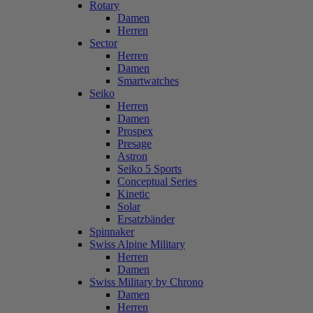
Rotary
Damen
Herren
Sector
Herren
Damen
Smartwatches
Seiko
Herren
Damen
Prospex
Presage
Astron
Seiko 5 Sports
Conceptual Series
Kinetic
Solar
Ersatzbänder
Spinnaker
Swiss Alpine Military
Herren
Damen
Swiss Military by Chrono
Damen
Herren