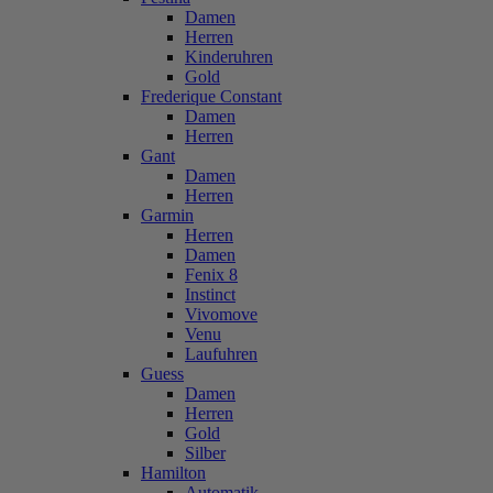
Damen
Herren
Kinderuhren
Gold
Frederique Constant
Damen
Herren
Gant
Damen
Herren
Garmin
Herren
Damen
Fenix 8
Instinct
Vivomove
Venu
Laufuhren
Guess
Damen
Herren
Gold
Silber
Hamilton
Automatik