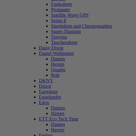
Funkuhren
Promaster
Satellite Wave GPS
Series 8
Sportuhren und Chronographen
Super-Titanium
Tsuyosa
Taucheruhren
Daisy Dixon
Daniel Wellington
Damen
Herren
Quadro
Petit
DKNY
Duxot
Earnshaw
Engelsrufer
Edox
Damen
Herren
ETT Eco Tech Time
Damen
Herren
Festina