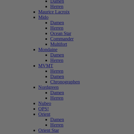
Damen
Herren
Maurice Lacroix
Mido
Damen
Herren
Ocean Star
Commander
Multifort
Mondaine
Damen
Herren
MVMT
Herren
Damen
Chronographen
Nordgreen
Damen
Herren
Nubeo
OPS!
Orient
Damen
Herren
Orient Star