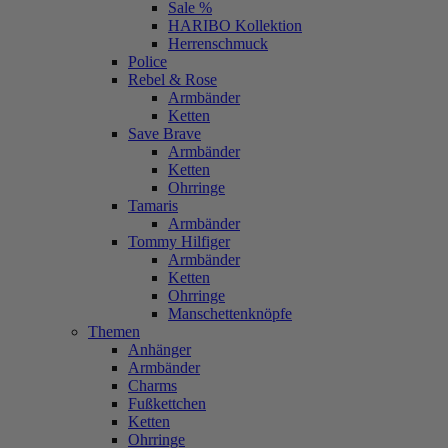
Sale %
HARIBO Kollektion
Herrenschmuck
Police
Rebel & Rose
Armbänder
Ketten
Save Brave
Armbänder
Ketten
Ohrringe
Tamaris
Armbänder
Tommy Hilfiger
Armbänder
Ketten
Ohrringe
Manschettenknöpfe
Themen
Anhänger
Armbänder
Charms
Fußkettchen
Ketten
Ohrringe