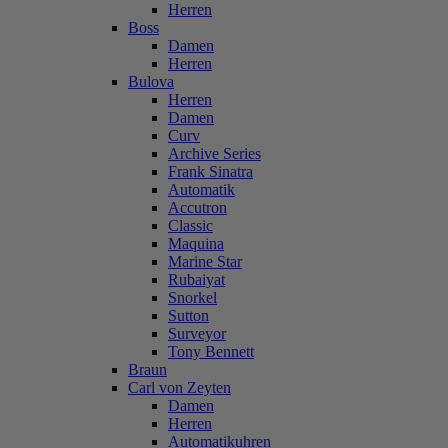
Herren
Boss
Damen
Herren
Bulova
Herren
Damen
Curv
Archive Series
Frank Sinatra
Automatik
Accutron
Classic
Maquina
Marine Star
Rubaiyat
Snorkel
Sutton
Surveyor
Tony Bennett
Braun
Carl von Zeyten
Damen
Herren
Automatikuhren