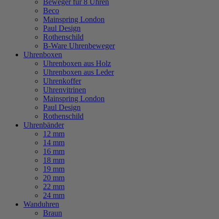
Beweger für 8 Uhren
Beco
Mainspring London
Paul Design
Rothenschild
B-Ware Uhrenbeweger
Uhrenboxen
Uhrenboxen aus Holz
Uhrenboxen aus Leder
Uhrenkoffer
Uhrenvitrinen
Mainspring London
Paul Design
Rothenschild
Uhrenbänder
12 mm
14 mm
16 mm
18 mm
19 mm
20 mm
22 mm
24 mm
Wanduhren
Braun