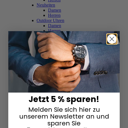
Neuheiten
Damen
Herren
Outdoor Uhren
Damen
Herren
Schweizer Uhren
Damen
Herren
Skelettuhren
Damen
Herren
Smartwatches
Damen
Herren
Solaruhren
Herren
Damen
Jetzt 5 % sparen!
Sportuhren
Damen
Melden Sie sich hier zu
Herren
Swarovski & Edelsteine
unserem Newsletter an und
Damen
sparen Sie
Herren