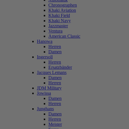
Chronographen
Khaki Aviation
Khaki Field
Khaki Navy
Jazzmaster
Ventura
American Classic
Hanowa
Herren
Damen
Ingersoll
Herren
Ersatzbänder
Jacques Lemans
Damen
Herren
JDM Military
Jowissa
Damen
Herren
Junghans
Damen
Herren
Meister