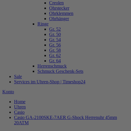
Creolen
Ohrstecker
Ohrklemmen
Ohrhänger
Ringe
Gr. 52
Gr. 50
Gr. 54
Gr. 56
Gr. 58
Gr. 62
Gr. 64
Herrenschmuck
Schmuck Geschenk-Sets
Sale
Services im Uhren-Shop | Timeshop24
Konto
Home
Uhren
Casio
Casio GA-2100SKE-7AER G-Shock Herrenuhr 45mm
20ATM