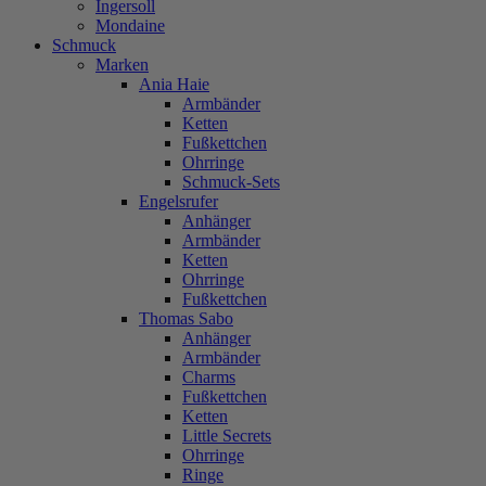
Ingersoll
Mondaine
Schmuck
Marken
Ania Haie
Armbänder
Ketten
Fußkettchen
Ohrringe
Schmuck-Sets
Engelsrufer
Anhänger
Armbänder
Ketten
Ohrringe
Fußkettchen
Thomas Sabo
Anhänger
Armbänder
Charms
Fußkettchen
Ketten
Little Secrets
Ohrringe
Ringe