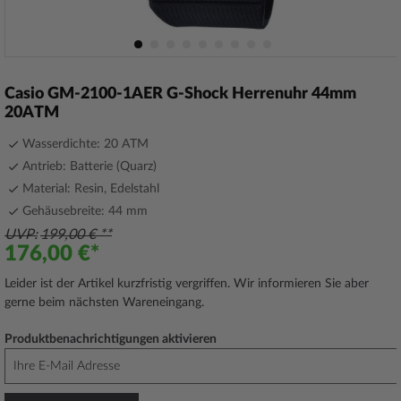
Zum
Anfang
Casio GM-2100-1AER G-Shock Herrenuhr 44mm
der
20ATM
Bildergalerie
springen
Wasserdichte: 20 ATM
Antrieb: Batterie (Quarz)
Material: Resin, Edelstahl
Gehäusebreite: 44 mm
UVP
199,00 €
176,00 €
Leider ist der Artikel kurzfristig vergriffen. Wir informieren Sie aber
gerne beim nächsten Wareneingang.
Produktbenachrichtigungen aktivieren