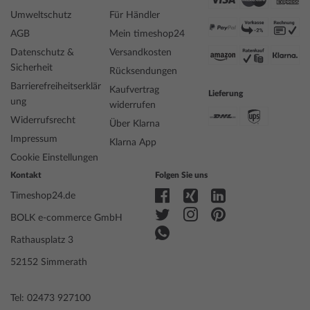
Ca. 3 Jahre lang versorgt die Batterie die Uhr mit der nötigen
Umweltschutz
Für Händler
Energie.
AGB
Mein timeshop24
Wasserdichtigkeits-Klassifizierung (20Bar)
Datenschutz &
Versandkosten
Perfekt zum Freitauchen ohne Geräte: Die Uhr ist auf eine
Sicherheit
Rücksendungen
Wasserdichtigkeit bis 20 Bar gemäß ISO 22810 geprüft.
Barrierefreiheitserklär
Kaufvertrag
Lieferung
Spezifikationen:
ung
widerrufen
Widerrufsrecht
Name
Casio GM-2100-1AER G-Shock Herrenuhr
Über Klarna
44mm 20ATM
Impressum
Klarna App
Hersteller Modellserie
G-Shock
Cookie Einstellungen
EAN Code
4549526307034
Kontakt
Folgen Sie uns
Marke
CASIO
Timeshop24.de
Artikelnummer
mid-36679
Geschlecht
Herren
BOLK e-commerce GmbH
Hersteller Artikel-Nr.
GM-2100-1AER
Rathausplatz 3
Style
Retro, Sportlich, Vintage
Artikel-Gewicht
0.07
52152 Simmerath
Tel: 02473 927100
Anzeige
Analog, Digital