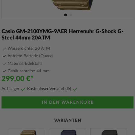
Zum
Anfang
Casio GM-2100YMG-9AER Herrenuhr G-Shock G-
der
Steel 44mm 20ATM
Bildergalerie
springen
Wasserdichte: 20 ATM
Antrieb: Batterie (Quarz)
Material: Edelstahl
Gehäusebreite: 44 mm
299,00 €
Auf Lager
Kostenloser Versand (D)
IN DEN WARENKORB
VARIANTEN