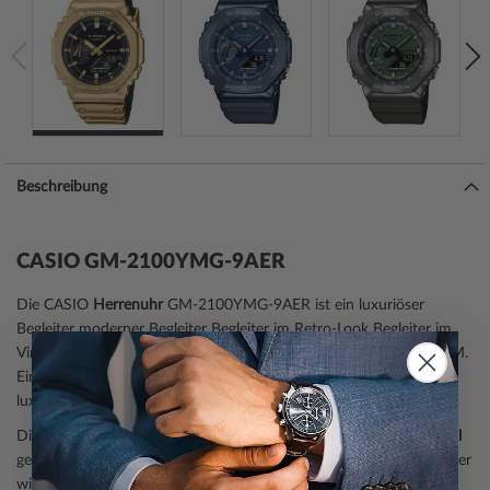
Beschreibung
CASIO GM-2100YMG-9AER
Die CASIO
Herrenuhr
GM-2100YMG-9AER ist ein luxuriöser
Begleiter moderner Begleiter Begleiter im Retro-Look Begleiter im
Vintage-Look aus der Modell-Serie G-Shock G-Steel 44mm 20ATM.
Eine perfekte Wahl, wenn Sie einen Zeitmesser mit einem
luxuriösen zeitgemäßen Retro Vintage Look suchen.
Die Armbanduhr verfügt über ein goldenes
Gehäuse
, aus
Edelstahl
gefertigt, das durch die
matt
e Oberfläche wie ein echter Eyecatcher
wirkt.