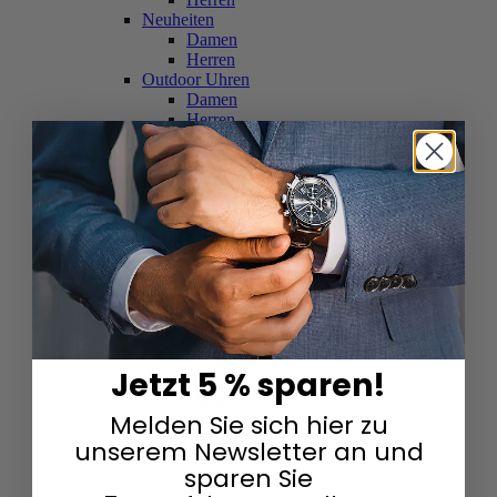
Neuheiten
Damen
Herren
Outdoor Uhren
Damen
Herren
Schweizer Uhren
Damen
Herren
Skelettuhren
Damen
Herren
Smartwatches
Damen
Herren
Solaruhren
Herren
Damen
Jetzt 5 % sparen!
Sportuhren
Damen
Melden Sie sich hier zu
Herren
Swarovski & Edelsteine
unserem Newsletter an und
Damen
sparen Sie
Herren