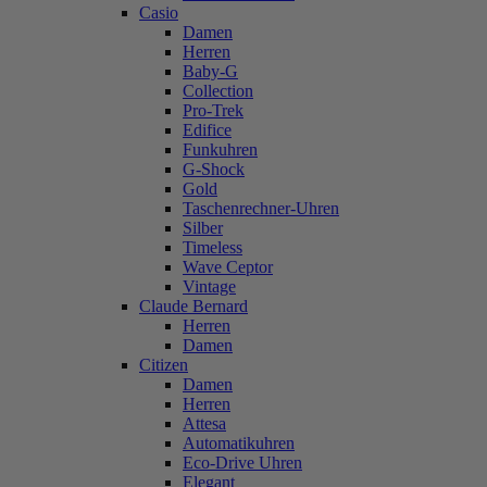
Casio
Damen
Herren
Baby-G
Collection
Pro-Trek
Edifice
Funkuhren
G-Shock
Gold
Taschenrechner-Uhren
Silber
Timeless
Wave Ceptor
Vintage
Claude Bernard
Herren
Damen
Citizen
Damen
Herren
Attesa
Automatikuhren
Eco-Drive Uhren
Elegant