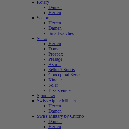
Rotary
Damen
Herren
Sector
Herren
Damen
Smartwatches
Seiko
Herren
Damen
Prospex
Presage
Astron
Seiko 5 Sports
Conceptual Series
Kinetic
Solar
Ersatzbänder
Spinnaker
Swiss Alpine Military
Herren
Damen
Swiss Military by Chrono
Damen
Herren