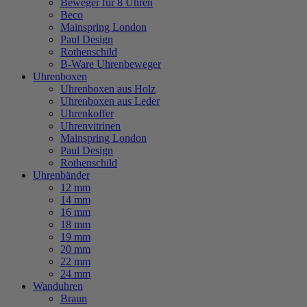
Beweger für 8 Uhren
Beco
Mainspring London
Paul Design
Rothenschild
B-Ware Uhrenbeweger
Uhrenboxen
Uhrenboxen aus Holz
Uhrenboxen aus Leder
Uhrenkoffer
Uhrenvitrinen
Mainspring London
Paul Design
Rothenschild
Uhrenbänder
12 mm
14 mm
16 mm
18 mm
19 mm
20 mm
22 mm
24 mm
Wanduhren
Braun