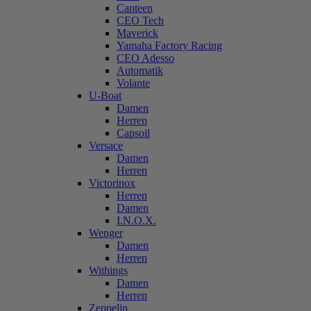
Canteen
CEO Tech
Maverick
Yamaha Factory Racing
CEO Adesso
Automatik
Volante
U-Boat
Damen
Herren
Capsoil
Versace
Damen
Herren
Victorinox
Herren
Damen
I.N.O.X.
Wenger
Damen
Herren
Withings
Damen
Herren
Zeppelin