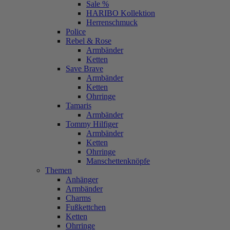
Sale %
HARIBO Kollektion
Herrenschmuck
Police
Rebel & Rose
Armbänder
Ketten
Save Brave
Armbänder
Ketten
Ohrringe
Tamaris
Armbänder
Tommy Hilfiger
Armbänder
Ketten
Ohrringe
Manschettenknöpfe
Themen
Anhänger
Armbänder
Charms
Fußkettchen
Ketten
Ohrringe