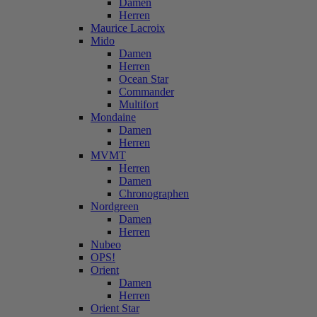
Damen
Herren
Maurice Lacroix
Mido
Damen
Herren
Ocean Star
Commander
Multifort
Mondaine
Damen
Herren
MVMT
Herren
Damen
Chronographen
Nordgreen
Damen
Herren
Nubeo
OPS!
Orient
Damen
Herren
Orient Star