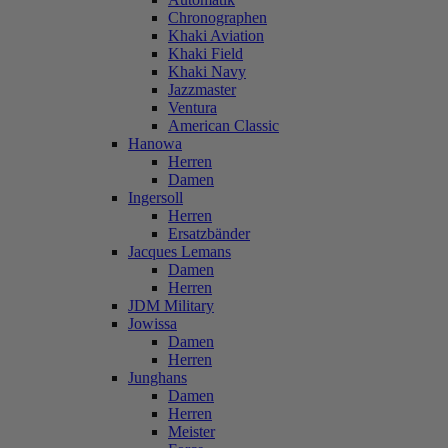
Chronographen
Khaki Aviation
Khaki Field
Khaki Navy
Jazzmaster
Ventura
American Classic
Hanowa
Herren
Damen
Ingersoll
Herren
Ersatzbänder
Jacques Lemans
Damen
Herren
JDM Military
Jowissa
Damen
Herren
Junghans
Damen
Herren
Meister