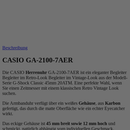
Beschreibung
CASIO GA-2100-7AER
Die CASIO
Herrenuhr
GA-2100-7AER ist ein eleganter Begleiter
Begleiter im Retro-Look Begleiter im Vintage-Look aus der Modell-
Serie G-Shock Classic 45mm 20ATM. Eine perfekte Wahl, wenn
Sie einen Zeitmesser mit einem klassischen Retro Vintage Look
suchen.
Die Armbanduhr verfügt über ein weißes
Gehäuse
, aus
Karbon
gefertigt, das durch die
matt
e Oberfläche wie ein echter Eyecatcher
wirkt.
Das
eckig
e Gehäuse ist
45 mm breit
sowie 12 mm hoch
und
schmückt, natürlich abhängig vom individuellen Geschmack,