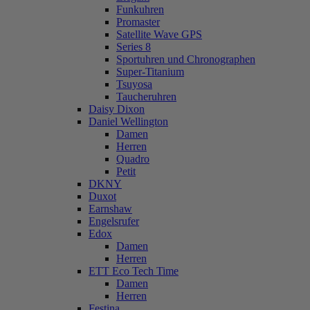
Funkuhren
Promaster
Satellite Wave GPS
Series 8
Sportuhren und Chronographen
Super-Titanium
Tsuyosa
Taucheruhren
Daisy Dixon
Daniel Wellington
Damen
Herren
Quadro
Petit
DKNY
Duxot
Earnshaw
Engelsrufer
Edox
Damen
Herren
ETT Eco Tech Time
Damen
Herren
Festina