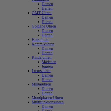
Damen
Herren
GMT Uhren
Damen
Herren
Goldene Uhren
Damen
Herren
Holzuhren
Keramikuhren
Damen
Herren
Kinderuhren
Mädchen
Jungen
Luxusuhren
Damen
Herren
Militäruhren
Damen
Herren
Mondphasen Uhren
Multifunktionsuhren
Damen
Herren