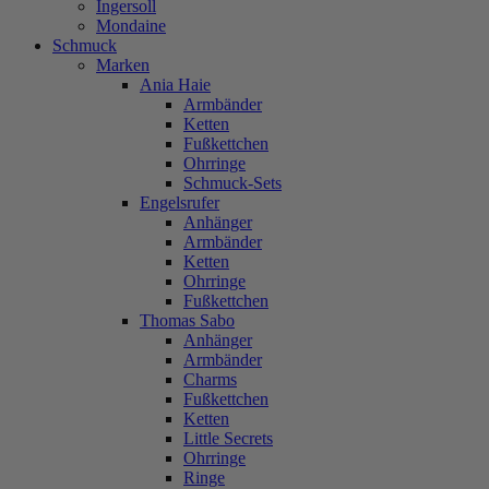
Ingersoll
Mondaine
Schmuck
Marken
Ania Haie
Armbänder
Ketten
Fußkettchen
Ohrringe
Schmuck-Sets
Engelsrufer
Anhänger
Armbänder
Ketten
Ohrringe
Fußkettchen
Thomas Sabo
Anhänger
Armbänder
Charms
Fußkettchen
Ketten
Little Secrets
Ohrringe
Ringe