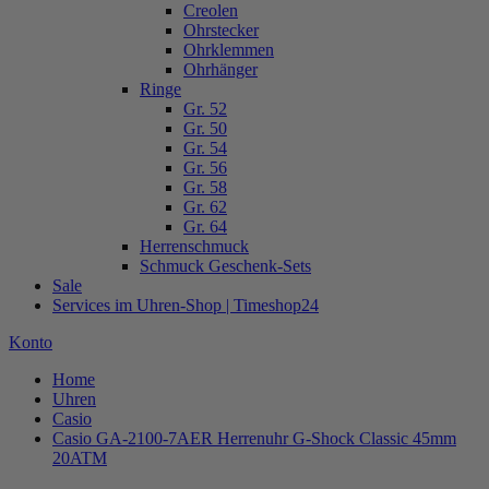
Creolen
Ohrstecker
Ohrklemmen
Ohrhänger
Ringe
Gr. 52
Gr. 50
Gr. 54
Gr. 56
Gr. 58
Gr. 62
Gr. 64
Herrenschmuck
Schmuck Geschenk-Sets
Sale
Services im Uhren-Shop | Timeshop24
Konto
Home
Uhren
Casio
Casio GA-2100-7AER Herrenuhr G-Shock Classic 45mm
20ATM