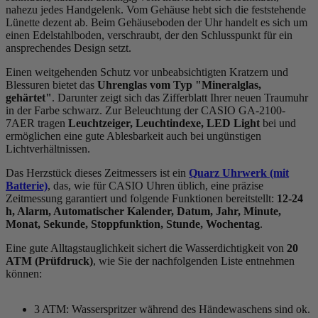
nahezu jedes Handgelenk. Vom Gehäuse hebt sich die
feststehend
e
Lünette dezent ab. Beim Gehäuseboden der Uhr handelt es sich um
einen Edelstahlboden, verschraubt, der den Schlusspunkt für ein
ansprechendes Design setzt.
Einen weitgehenden Schutz vor unbeabsichtigten Kratzern und
Blessuren bietet das
Uhrenglas vom Typ "Mineralglas,
gehärtet"
. Darunter zeigt sich das Zifferblatt Ihrer neuen Traumuhr
in der Farbe
schwarz
. Zur Beleuchtung der CASIO GA-2100-
7AER tragen
Leuchtzeiger, Leuchtindexe, LED Light
bei und
ermöglichen eine gute Ablesbarkeit auch bei ungünstigen
Lichtverhältnissen.
Das Herzstück dieses Zeitmessers ist ein
Quarz Uhrwerk (mit
Batterie)
, das, wie für CASIO Uhren üblich, eine präzise
Zeitmessung garantiert und folgende Funktionen bereitstellt:
12-24
h, Alarm, Automatischer Kalender, Datum, Jahr, Minute,
Monat, Sekunde, Stoppfunktion, Stunde, Wochentag
.
Eine gute Alltagstauglichkeit sichert die Wasserdichtigkeit von
20
ATM (Prüfdruck)
, wie Sie der nachfolgenden Liste entnehmen
können:
3 ATM: Wasserspritzer während des Händewaschens sind ok.