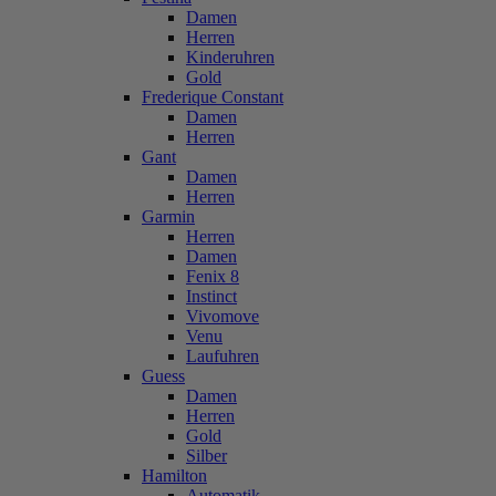
Damen
Herren
Kinderuhren
Gold
Frederique Constant
Damen
Herren
Gant
Damen
Herren
Garmin
Herren
Damen
Fenix 8
Instinct
Vivomove
Venu
Laufuhren
Guess
Damen
Herren
Gold
Silber
Hamilton
Automatik