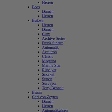
Herren
Boss
Damen
Herren
Bulova
Herren
Damen
Curv
Archive Series
Frank Sinatra
Automatik
Accutron
Classic
Maquina
Marine Star
Rubaiyat
Snorkel
Sutton
Surveyor
Tony Bennett
Braun
Carl von Zeyten
Damen
Herren
Automatikuhren