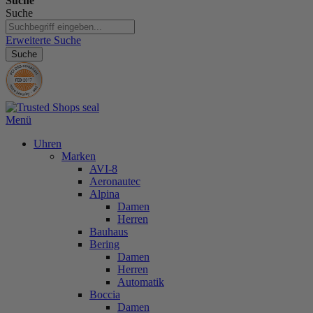
Suche
Suche
Erweiterte Suche
Suche
Menü
Uhren
Marken
AVI-8
Aeronautec
Alpina
Damen
Herren
Bauhaus
Bering
Damen
Herren
Automatik
Boccia
Damen