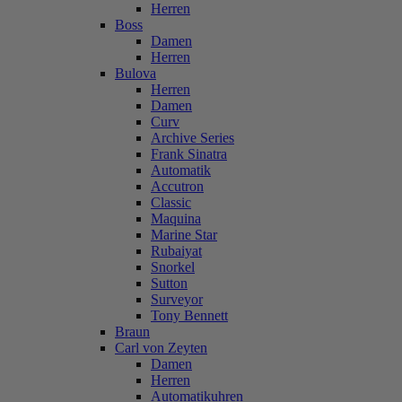
Herren
Boss
Damen
Herren
Bulova
Herren
Damen
Curv
Archive Series
Frank Sinatra
Automatik
Accutron
Classic
Maquina
Marine Star
Rubaiyat
Snorkel
Sutton
Surveyor
Tony Bennett
Braun
Carl von Zeyten
Damen
Herren
Automatikuhren