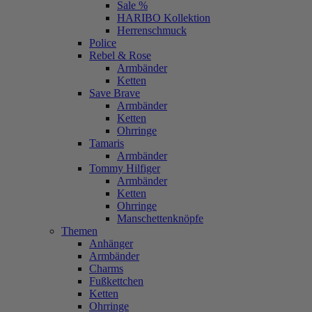
Sale %
HARIBO Kollektion
Herrenschmuck
Police
Rebel & Rose
Armbänder
Ketten
Save Brave
Armbänder
Ketten
Ohrringe
Tamaris
Armbänder
Tommy Hilfiger
Armbänder
Ketten
Ohrringe
Manschettenknöpfe
Themen
Anhänger
Armbänder
Charms
Fußkettchen
Ketten
Ohrringe