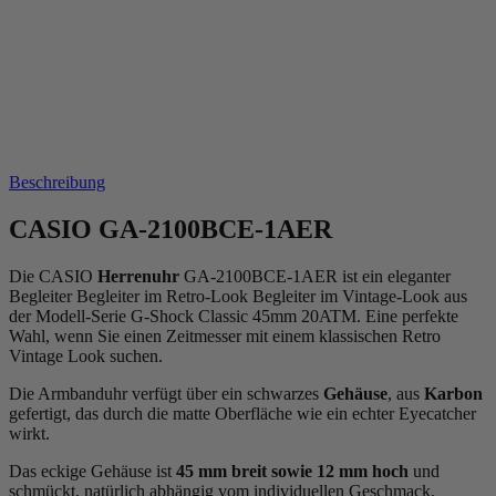
Beschreibung
CASIO GA-2100BCE-1AER
Die CASIO
Herrenuhr
GA-2100BCE-1AER ist ein eleganter
Begleiter Begleiter im Retro-Look Begleiter im Vintage-Look aus
der Modell-Serie G-Shock Classic 45mm 20ATM. Eine perfekte
Wahl, wenn Sie einen Zeitmesser mit einem klassischen Retro
Vintage Look suchen.
Die Armbanduhr verfügt über ein schwarzes
Gehäuse
, aus
Karbon
gefertigt, das durch die
matt
e Oberfläche wie ein echter Eyecatcher
wirkt.
Das
eckig
e Gehäuse ist
45 mm breit
sowie 12 mm hoch
und
schmückt, natürlich abhängig vom individuellen Geschmack,