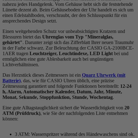
nahezu jedes Handgelenk. Vom Gehäuse hebt sich die
feststehend
e
Lünette dezent ab. Beim Gehäuseboden der Uhr handelt es sich um
einen Edelstahlboden, verschraubt, der den Schlusspunkt für ein
ansprechendes Design setzt.
Einen weitgehenden Schutz vor unbeabsichtigten Kratzern und
Blessuren bietet das
Uhrenglas vom Typ "Mineralglas,
gehärtet"
. Darunter zeigt sich das Zifferblatt Ihrer neuen Traumuhr
in der Farbe
schwarz
. Zur Beleuchtung der CASIO GA-2100BCE-
1AER tragen
Leuchtzeiger, Leuchtindexe, LED Light
bei und
ermöglichen eine gute Ablesbarkeit auch bei ungünstigen
Lichtverhältnissen.
Das Herzstück dieses Zeitmessers ist ein
Quarz Uhrwerk (mit
Batterie)
, das, wie für CASIO Uhren üblich, eine präzise
Zeitmessung garantiert und folgende Funktionen bereitstellt:
12-24
h, Alarm, Automatischer Kalender, Datum, Jahr, Minute,
Monat, Sekunde, Stoppfunktion, Stunde, Wochentag
.
Eine gute Alltagstauglichkeit sichert die Wasserdichtigkeit von
20
ATM (Prüfdruck)
, wie Sie der nachfolgenden Liste entnehmen
können:
3 ATM: Wasserspritzer während des Händewaschens sind ok.