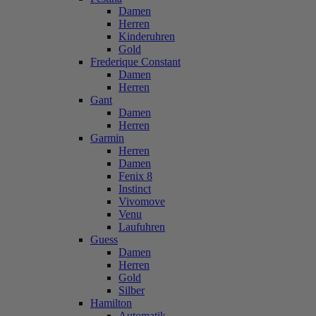
Damen
Herren
Kinderuhren
Gold
Frederique Constant
Damen
Herren
Gant
Damen
Herren
Garmin
Herren
Damen
Fenix 8
Instinct
Vivomove
Venu
Laufuhren
Guess
Damen
Herren
Gold
Silber
Hamilton
Automatik