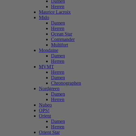
Damen
Herren
Maurice Lacroix
Mido
Damen
Herren
Ocean Star
Commander
Multifort
Mondaine
Damen
Herren
MVMT
Herren
Damen
Chronographen
Nordgreen
Damen
Herren
Nubeo
OPS!
Orient
Damen
Herren
Orient Star