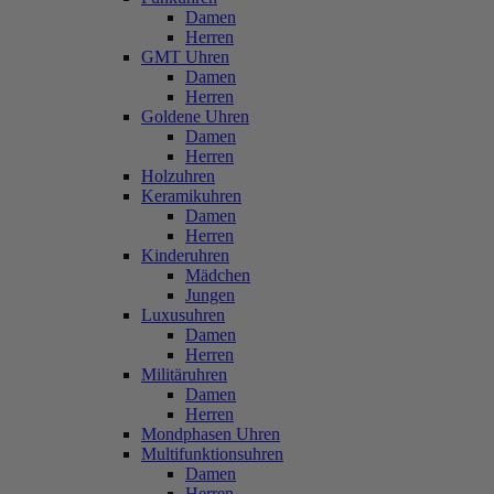
Damen
Herren
GMT Uhren
Damen
Herren
Goldene Uhren
Damen
Herren
Holzuhren
Keramikuhren
Damen
Herren
Kinderuhren
Mädchen
Jungen
Luxusuhren
Damen
Herren
Militäruhren
Damen
Herren
Mondphasen Uhren
Multifunktionsuhren
Damen
Herren