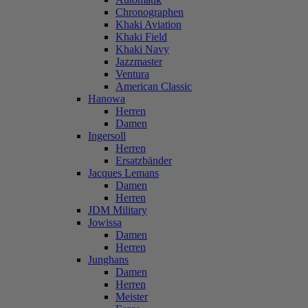
Chronographen
Khaki Aviation
Khaki Field
Khaki Navy
Jazzmaster
Ventura
American Classic
Hanowa
Herren
Damen
Ingersoll
Herren
Ersatzbänder
Jacques Lemans
Damen
Herren
JDM Military
Jowissa
Damen
Herren
Junghans
Damen
Herren
Meister