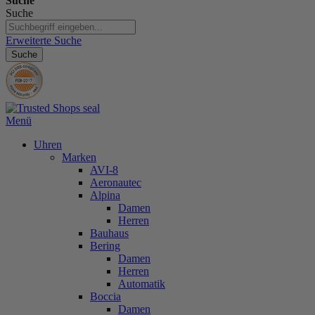
Suche
Suche
Erweiterte Suche
Suche
Menü
Uhren
Marken
AVI-8
Aeronautec
Alpina
Damen
Herren
Bauhaus
Bering
Damen
Herren
Automatik
Boccia
Damen