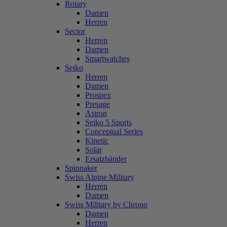
Rotary
Damen
Herren
Sector
Herren
Damen
Smartwatches
Seiko
Herren
Damen
Prospex
Presage
Astron
Seiko 5 Sports
Conceptual Series
Kinetic
Solar
Ersatzbänder
Spinnaker
Swiss Alpine Military
Herren
Damen
Swiss Military by Chrono
Damen
Herren