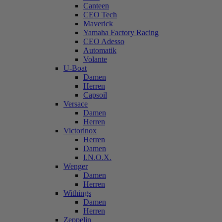
Canteen
CEO Tech
Maverick
Yamaha Factory Racing
CEO Adesso
Automatik
Volante
U-Boat
Damen
Herren
Capsoil
Versace
Damen
Herren
Victorinox
Herren
Damen
I.N.O.X.
Wenger
Damen
Herren
Withings
Damen
Herren
Zeppelin