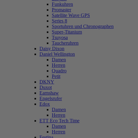
Funkuhren
Promaster
Satellite Wave GPS
Series 8
Sportuhren und Chronographen
Super-Titanium
Tsuyosa
Taucheruhren
Daisy Dixon
Daniel Wellington
Damen
Herren
Quadro
Petit
DKNY
Duxot
Earnshaw
Engelsrufer
Edox
Damen
Herren
ETT Eco Tech Time
Damen
Herren
Festina