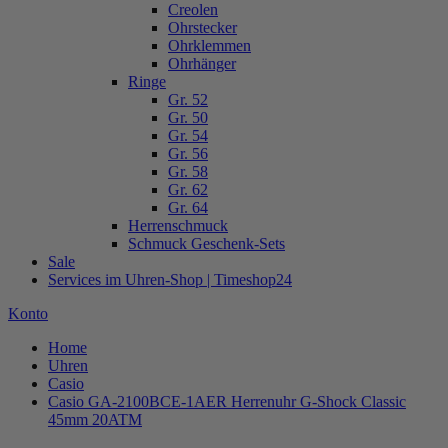
Creolen
Ohrstecker
Ohrklemmen
Ohrhänger
Ringe
Gr. 52
Gr. 50
Gr. 54
Gr. 56
Gr. 58
Gr. 62
Gr. 64
Herrenschmuck
Schmuck Geschenk-Sets
Sale
Services im Uhren-Shop | Timeshop24
Konto
Home
Uhren
Casio
Casio GA-2100BCE-1AER Herrenuhr G-Shock Classic
45mm 20ATM