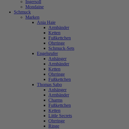
Ingersoll
Mondaine
Schmuck
Marken
Ania Haie
Armbänder
Ketten
Fußkettchen
Ohrringe
Schmuck-Sets
Engelsrufer
Anhänger
Armbänder
Ketten
Ohrringe
Fußkettchen
Thomas Sabo
Anhänger
Armbänder
Charms
Fußkettchen
Ketten
Little Secrets
Ohrringe
Ringe