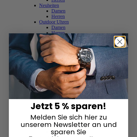
Neuheiten
Damen
Herren
Outdoor Uhren
Damen
Herren
Schweizer Uhren
Damen
Herren
Skelettuhren
Damen
Herren
Smartwatches
Damen
Herren
Solaruhren
Herren
Damen
Jetzt 5 % sparen!
Sportuhren
Damen
Melden Sie sich hier zu
Herren
Swarovski & Edelsteine
unserem Newsletter an und
Damen
sparen Sie
Herren