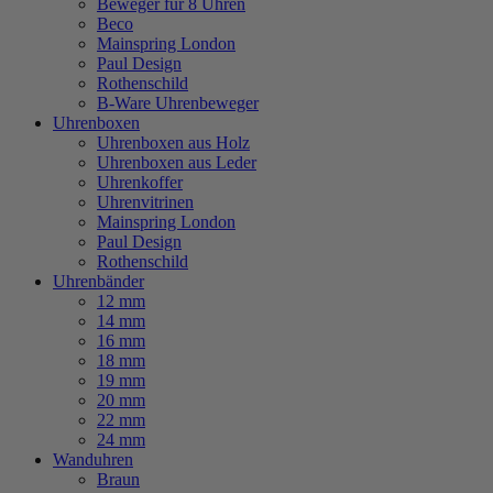
Beweger für 8 Uhren
Beco
Mainspring London
Paul Design
Rothenschild
B-Ware Uhrenbeweger
Uhrenboxen
Uhrenboxen aus Holz
Uhrenboxen aus Leder
Uhrenkoffer
Uhrenvitrinen
Mainspring London
Paul Design
Rothenschild
Uhrenbänder
12 mm
14 mm
16 mm
18 mm
19 mm
20 mm
22 mm
24 mm
Wanduhren
Braun