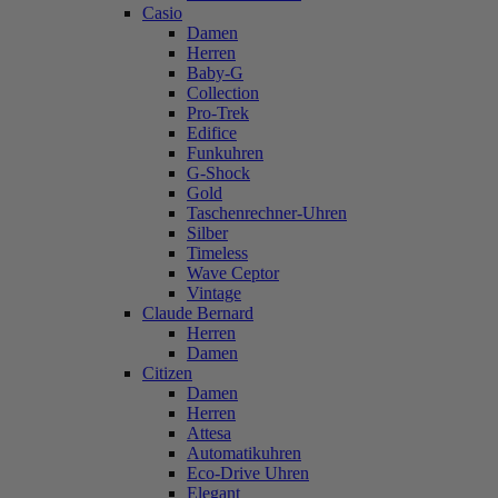
Casio
Damen
Herren
Baby-G
Collection
Pro-Trek
Edifice
Funkuhren
G-Shock
Gold
Taschenrechner-Uhren
Silber
Timeless
Wave Ceptor
Vintage
Claude Bernard
Herren
Damen
Citizen
Damen
Herren
Attesa
Automatikuhren
Eco-Drive Uhren
Elegant