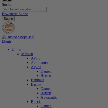
Suche
Suche
Erweiterte Suche
Suche
Menü
Uhren
Marken
AVI-8
Aeronautec
Alpina
Damen
Herren
Bauhaus
Bering
Damen
Herren
Automatik
Boccia
Damen