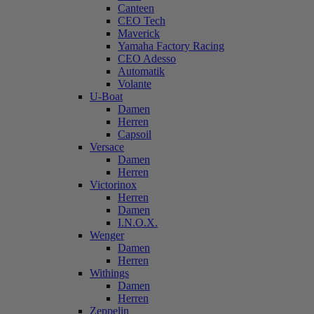
Canteen
CEO Tech
Maverick
Yamaha Factory Racing
CEO Adesso
Automatik
Volante
U-Boat
Damen
Herren
Capsoil
Versace
Damen
Herren
Victorinox
Herren
Damen
I.N.O.X.
Wenger
Damen
Herren
Withings
Damen
Herren
Zeppelin