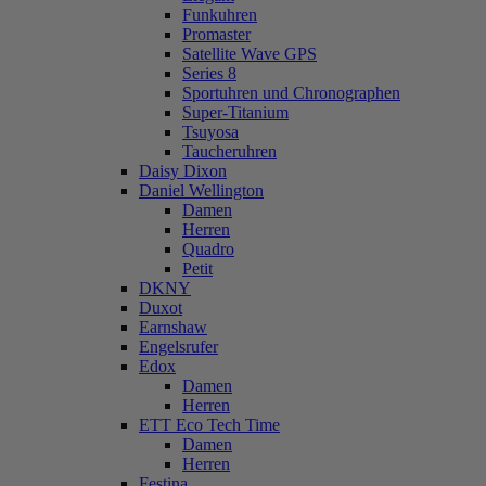
Funkuhren
Promaster
Satellite Wave GPS
Series 8
Sportuhren und Chronographen
Super-Titanium
Tsuyosa
Taucheruhren
Daisy Dixon
Daniel Wellington
Damen
Herren
Quadro
Petit
DKNY
Duxot
Earnshaw
Engelsrufer
Edox
Damen
Herren
ETT Eco Tech Time
Damen
Herren
Festina