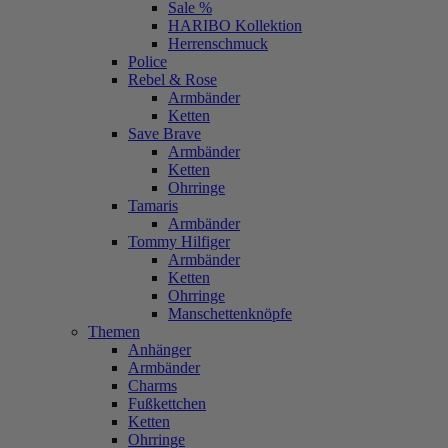
Sale %
HARIBO Kollektion
Herrenschmuck
Police
Rebel & Rose
Armbänder
Ketten
Save Brave
Armbänder
Ketten
Ohrringe
Tamaris
Armbänder
Tommy Hilfiger
Armbänder
Ketten
Ohrringe
Manschettenknöpfe
Themen
Anhänger
Armbänder
Charms
Fußkettchen
Ketten
Ohrringe