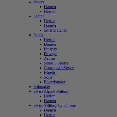
Rotary
Damen
Herren
Sector
Herren
Damen
Smartwatches
Seiko
Herren
Damen
Prospex
Presage
Astron
Seiko 5 Sports
Conceptual Series
Kinetic
Solar
Ersatzbänder
Spinnaker
Swiss Alpine Military
Herren
Damen
Swiss Military by Chrono
Damen
Herren