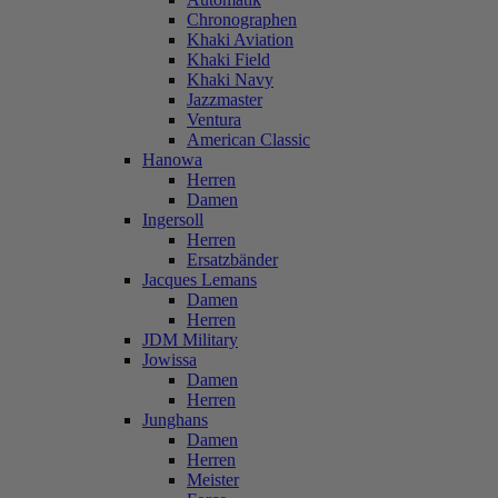
Chronographen
Khaki Aviation
Khaki Field
Khaki Navy
Jazzmaster
Ventura
American Classic
Hanowa
Herren
Damen
Ingersoll
Herren
Ersatzbänder
Jacques Lemans
Damen
Herren
JDM Military
Jowissa
Damen
Herren
Junghans
Damen
Herren
Meister