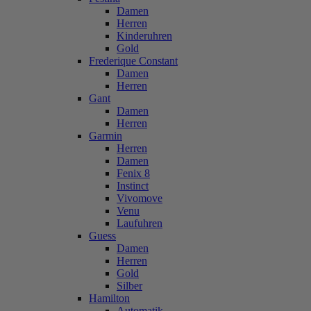
Damen
Herren
Kinderuhren
Gold
Frederique Constant
Damen
Herren
Gant
Damen
Herren
Garmin
Herren
Damen
Fenix 8
Instinct
Vivomove
Venu
Laufuhren
Guess
Damen
Herren
Gold
Silber
Hamilton
Automatik