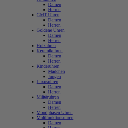
Damen
Herren
GMT Uhren
Damen
Herren
Goldene Uhren
Damen
Herren
Holzuhren
Keramikuhren
Damen
Herren
Kinderuhren
Mädchen
Jungen
Luxusuhren
Damen
Herren
Militäruhren
Damen
Herren
Mondphasen Uhren
Multifunktionsuhren
Damen
Herren