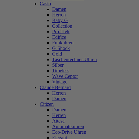
Casio
Damen
Herren
Baby-G
Collection
Pro-Trek
Edifice
Funkuhren
G-Shock
Gold
Taschenrechner-Uhren
Silber
Timeless
Wave Ceptor
Vintage
Claude Bernard
Herren
Damen
Citizen
Damen
Herren
Attesa
Automatikuhren
Eco-Drive Uhren
Elegant