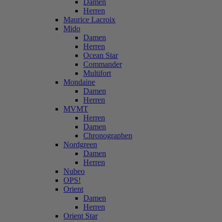
Damen
Herren
Maurice Lacroix
Mido
Damen
Herren
Ocean Star
Commander
Multifort
Mondaine
Damen
Herren
MVMT
Herren
Damen
Chronographen
Nordgreen
Damen
Herren
Nubeo
OPS!
Orient
Damen
Herren
Orient Star