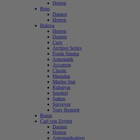
Herren
Boss
Damen
Herren
Bulova
Herren
Damen
Curv
Archive Series
Frank Sinatra
Automatik
Accutron
Classic
Maquina
Marine Star
Rubaiyat
Snorkel
Sutton
Surveyor
Tony Bennett
Braun
Carl von Zeyten
Damen
Herren
Automatikuhren