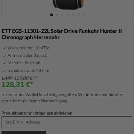
Zum
Anfang
ETT EGS-11301-22L Solar Drive Funkuhr Hunter II
der
Chronograph Herrenuhr
Bildergalerie
springen
Wasserdichte: 10 ATM
Antrieb: Solar (Quarz)
Material: Edelstahl
Gehäusebreite: 48 mm
UVP
129,00 €
128,31 €
Leider ist der Artikel kurzfristig vergriffen. Wir informieren Sie aber
gerne beim nächsten Wareneingang.
Produktbenachrichtigungen aktivieren