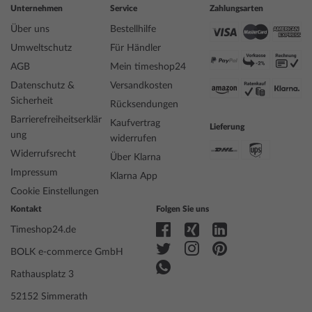
Unternehmen
Service
Zahlungsarten
Lieferumfang
Anleitung, Box, Garantie Dok., Umkarton
Über uns
Bestellhilfe
Garantie
24 Monate Herstellergarantie! Die genaue
Umweltschutz
Für Händler
Garantiebeschreibung und die Adresse des
Garantiegebers finden Sie bei Lieferung der
AGB
Mein timeshop24
Ware in der Produktdokumentation.
Datenschutz &
Versandkosten
Sicherheit
Rücksendungen
Barrierefreiheitserklär
Sicherheits- und Produktressourcen »
Kaufvertrag
Lieferung
ung
widerrufen
Widerrufsrecht
Über Klarna
Impressum
Klarna App
Cookie Einstellungen
Kontakt
Folgen Sie uns
Timeshop24.de
BOLK e-commerce GmbH
Rathausplatz 3
52152 Simmerath