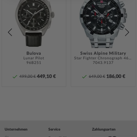
Zur
Zur
iste
Wunschliste
Wunsch
Sicherheits- und Produktressourcen »
gen
hinzufügen
hinzuf
Bulova
Swiss Alpine Military
Lunar Pilot
Star Fighter Chronograph 46 mm
96B251
7043.9137
449,10 €
186,00 €
499,00 €
649,00 €
Unternehmen
Service
Zahlungsarten