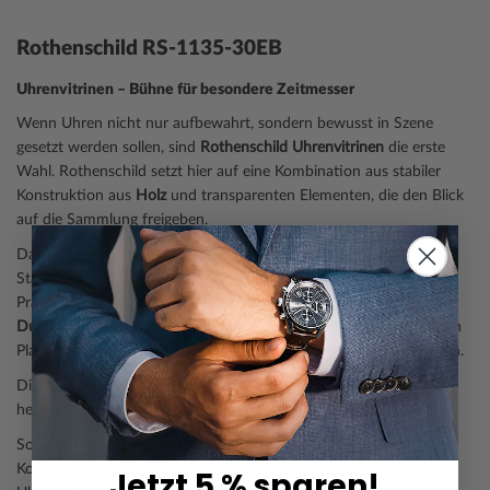
Rothenschild RS-1135-30EB
Uhrenvitrinen – Bühne für besondere Zeitmesser
Wenn Uhren nicht nur aufbewahrt, sondern bewusst in Szene
gesetzt werden sollen, sind
Rothenschild Uhrenvitrinen
die erste
Wahl. Rothenschild setzt hier auf eine Kombination aus stabiler
Konstruktion aus
Holz
und transparenten Elementen, die den Blick
auf die Sammlung freigeben.
Das Gewicht dieser Vitrine sorgt mit
1.0 kg
für einen sicheren
Stand, während die
30 integrierten Kissen
eine geordnete
Präsentation für Ihre Lieblingszeitmesser mit einem
Gehäuse-
Durchmesser bis 53 mm
ermöglicht. Jede Uhr erhält ihren eigenen
Platz und kann aus verschiedenen Blickwinkeln betrachtet werden.
Die
Abmaße betragen 405 x 565 x 100 mm
. Der
braune
Korpus
hebt die Uhren besonders hervor.
So wird die Uhrenvitrine zum echten Highlight im Raum – eine
Kombination aus Schutz, Präsentation und Design, die Ihre
Jetzt 5 % sparen!