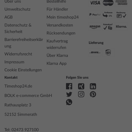
Über uns
Bestellhilfe
Umweltschutz
Für Händler
AGB
Mein timeshop24
Datenschutz &
Versandkosten
Sicherheit
Rücksendungen
Barrierefreiheitserklär
Kaufvertrag
Lieferung
ung
widerrufen
Widerrufsrecht
Über Klarna
Impressum
Klarna App
Cookie Einstellungen
Kontakt
Folgen Sie uns
Timeshop24.de
BOLK e-commerce GmbH
Rathausplatz 3
52152 Simmerath
Tel: 02473 927100