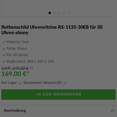
Zum
Anfang
Rothenschild Uhrenvitrine RS-1135-30EB für 30
der
Uhren ebony
Bildergalerie
springen
Material: Holz
Farbe: Braun
Für 30 Uhren
Maße (mm): 405 x 565 x 100
UVP
249,00 €
169,00 €
Auf Lager
Kostenloser Versand (D)
IN DEN WARENKORB
Beschreibung