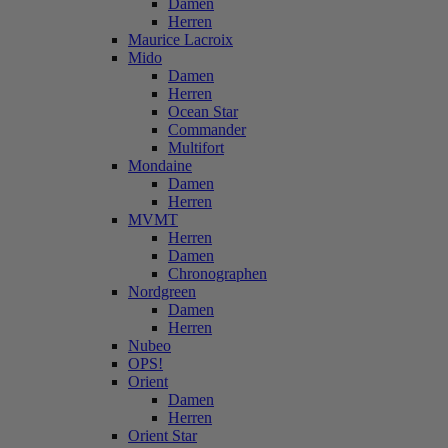
Damen
Herren
Maurice Lacroix
Mido
Damen
Herren
Ocean Star
Commander
Multifort
Mondaine
Damen
Herren
MVMT
Herren
Damen
Chronographen
Nordgreen
Damen
Herren
Nubeo
OPS!
Orient
Damen
Herren
Orient Star