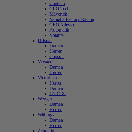
Canteen
CEO Tech
Maverick
Yamaha Factory Racing
CEO Adesso
Automatik
Volante
U-Boat
Damen
Herren
Capsoil
Versace
Damen
Herren
Victorinox
Herren
Damen
I.N.O.X.
Wenger
Damen
Herren
Withings
Damen
Herren
Zeppelin