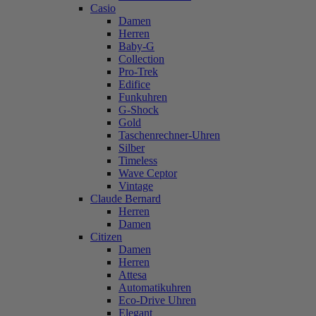
Casio
Damen
Herren
Baby-G
Collection
Pro-Trek
Edifice
Funkuhren
G-Shock
Gold
Taschenrechner-Uhren
Silber
Timeless
Wave Ceptor
Vintage
Claude Bernard
Herren
Damen
Citizen
Damen
Herren
Attesa
Automatikuhren
Eco-Drive Uhren
Elegant