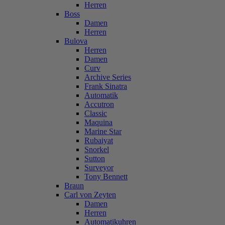
Herren
Boss
Damen
Herren
Bulova
Herren
Damen
Curv
Archive Series
Frank Sinatra
Automatik
Accutron
Classic
Maquina
Marine Star
Rubaiyat
Snorkel
Sutton
Surveyor
Tony Bennett
Braun
Carl von Zeyten
Damen
Herren
Automatikuhren