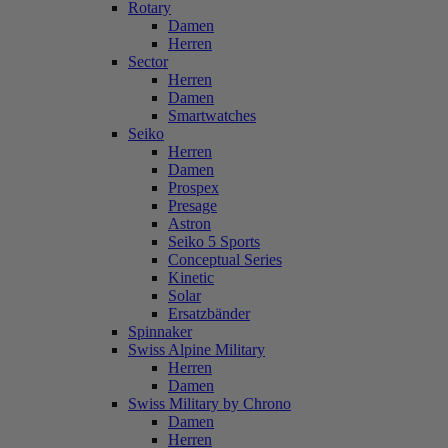
Rotary
Damen
Herren
Sector
Herren
Damen
Smartwatches
Seiko
Herren
Damen
Prospex
Presage
Astron
Seiko 5 Sports
Conceptual Series
Kinetic
Solar
Ersatzbänder
Spinnaker
Swiss Alpine Military
Herren
Damen
Swiss Military by Chrono
Damen
Herren