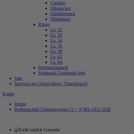
Creolen
Ohrstecker
Ohrklemmen
Ohrhänger
Ringe
Gr. 52
Gr. 50
Gr. 54
Gr. 56
Gr. 58
Gr. 62
Gr. 64
Herrenschmuck
Schmuck Geschenk-Sets
Sale
Services im Uhren-Shop | Timeshop24
Konto
Home
Rothenschild Uhrenbeweger [2 + 3] RS-1011-2EB