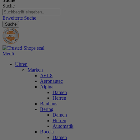
Suche
Suche
Erweiterte Suche
Suche
Menü
Uhren
Marken
AVI-8
Aeronautec
Alpina
Damen
Herren
Bauhaus
Bering
Damen
Herren
Automatik
Boccia
Damen