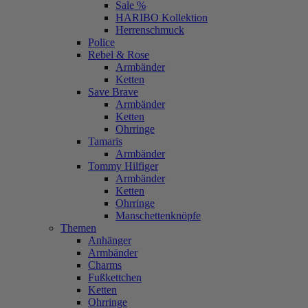
Sale %
HARIBO Kollektion
Herrenschmuck
Police
Rebel & Rose
Armbänder
Ketten
Save Brave
Armbänder
Ketten
Ohrringe
Tamaris
Armbänder
Tommy Hilfiger
Armbänder
Ketten
Ohrringe
Manschettenknöpfe
Themen
Anhänger
Armbänder
Charms
Fußkettchen
Ketten
Ohrringe