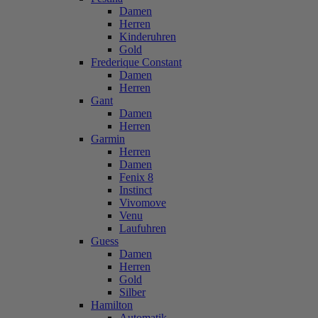
Damen
Herren
Kinderuhren
Gold
Frederique Constant
Damen
Herren
Gant
Damen
Herren
Garmin
Herren
Damen
Fenix 8
Instinct
Vivomove
Venu
Laufuhren
Guess
Damen
Herren
Gold
Silber
Hamilton
Automatik