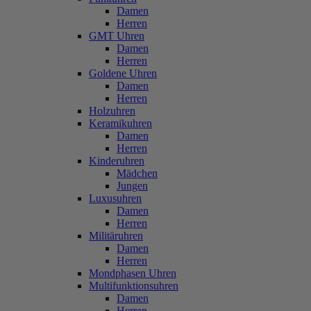
Damen
Herren
GMT Uhren
Damen
Herren
Goldene Uhren
Damen
Herren
Holzuhren
Keramikuhren
Damen
Herren
Kinderuhren
Mädchen
Jungen
Luxusuhren
Damen
Herren
Militäruhren
Damen
Herren
Mondphasen Uhren
Multifunktionsuhren
Damen
Herren