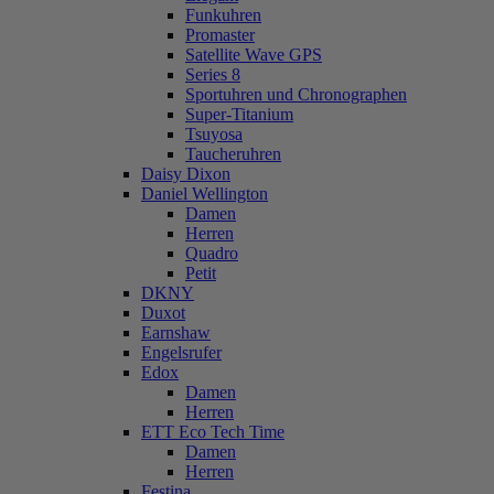
Funkuhren
Promaster
Satellite Wave GPS
Series 8
Sportuhren und Chronographen
Super-Titanium
Tsuyosa
Taucheruhren
Daisy Dixon
Daniel Wellington
Damen
Herren
Quadro
Petit
DKNY
Duxot
Earnshaw
Engelsrufer
Edox
Damen
Herren
ETT Eco Tech Time
Damen
Herren
Festina