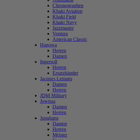
Chronographen
Khaki Aviation
Khaki Field
Khaki Navy
Jazzmaster
Ventura
American Classic
Hanowa
Herren
Damen
Ingersoll
Herren
Ersatzbänder
Jacques Lemans
Damen
Herren
JDM Military
Jowissa
Damen
Herren
Junghans
Damen
Herren
Meister