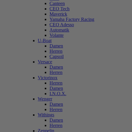
Canteen
CEO Tech
Maverick
Yamaha Factory Racing
CEO Adesso
Automatik
Volante
U-Boat
Damen
Herren
Capsoil
Versace
Damen
Herren
Victorinox
Herren
Damen
I.N.O.X.
Wenger
Damen
Herren
Withings
Damen
Herren
Zeppelin