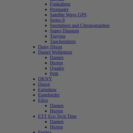
Funkuhren
Promaster
Satellite Wave GPS
Series 8
Sportuhren und Chronographen
Super-Titanium
Tsuyosa
Taucheruhren
Daisy Dixon
Daniel Wellington
Damen
Herren
Quadro
Petit
DKNY
Duxot
Earnshaw
Engelsrufer
Edox
Damen
Herren
ETT Eco Tech Time
Damen
Herren
Festina