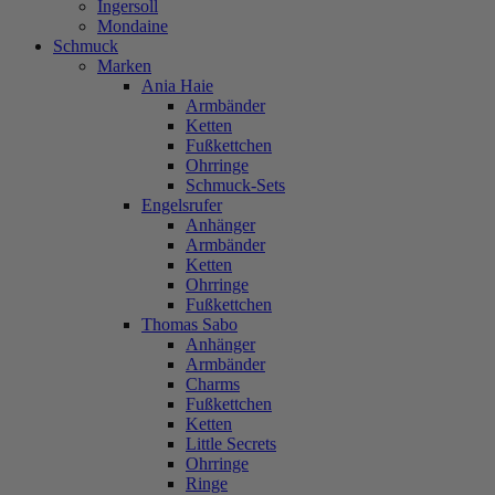
Ingersoll
Mondaine
Schmuck
Marken
Ania Haie
Armbänder
Ketten
Fußkettchen
Ohrringe
Schmuck-Sets
Engelsrufer
Anhänger
Armbänder
Ketten
Ohrringe
Fußkettchen
Thomas Sabo
Anhänger
Armbänder
Charms
Fußkettchen
Ketten
Little Secrets
Ohrringe
Ringe