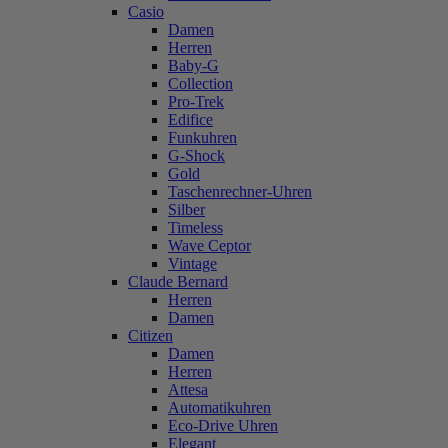
Casio
Damen
Herren
Baby-G
Collection
Pro-Trek
Edifice
Funkuhren
G-Shock
Gold
Taschenrechner-Uhren
Silber
Timeless
Wave Ceptor
Vintage
Claude Bernard
Herren
Damen
Citizen
Damen
Herren
Attesa
Automatikuhren
Eco-Drive Uhren
Elegant