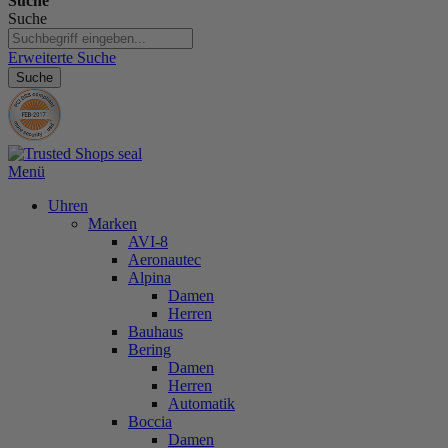
Suche
Suche
Erweiterte Suche
Suche
Menü
Uhren
Marken
AVI-8
Aeronautec
Alpina
Damen
Herren
Bauhaus
Bering
Damen
Herren
Automatik
Boccia
Damen