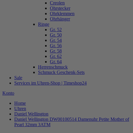
Creolen
Ohrstecker
Ohrklemmen
Ohrhänger
Ringe
Gr. 52
Gr. 50
Gr. 54
Gr. 56
Gr. 58
Gr. 62
Gr. 64
Herrenschmuck
Schmuck Geschenk-Sets
Sale
Services im Uhren-Shop | Timeshop24
Konto
Home
Uhren
Daniel Wellington
Daniel Wellington DW00100514 Damenuhr Petite Mother of
Pearl 32mm 3ATM