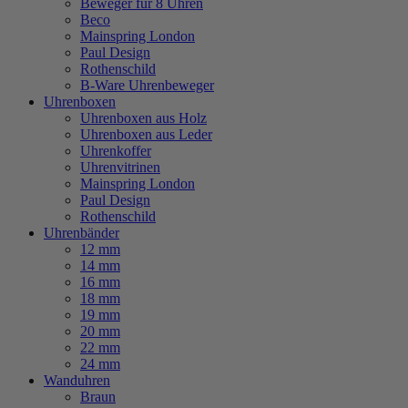
Beweger für 8 Uhren
Beco
Mainspring London
Paul Design
Rothenschild
B-Ware Uhrenbeweger
Uhrenboxen
Uhrenboxen aus Holz
Uhrenboxen aus Leder
Uhrenkoffer
Uhrenvitrinen
Mainspring London
Paul Design
Rothenschild
Uhrenbänder
12 mm
14 mm
16 mm
18 mm
19 mm
20 mm
22 mm
24 mm
Wanduhren
Braun