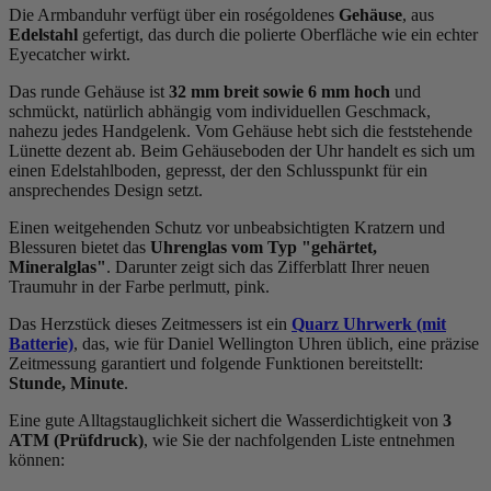
Die Armbanduhr verfügt über ein roségoldenes
Gehäuse
, aus
Edelstahl
gefertigt, das durch die
poliert
e Oberfläche wie ein echter
Eyecatcher wirkt.
Das
rund
e Gehäuse ist
32 mm breit
sowie 6 mm hoch
und
schmückt, natürlich abhängig vom individuellen Geschmack,
nahezu jedes Handgelenk. Vom Gehäuse hebt sich die
feststehend
e
Lünette dezent ab. Beim Gehäuseboden der Uhr handelt es sich um
einen Edelstahlboden, gepresst, der den Schlusspunkt für ein
ansprechendes Design setzt.
Einen weitgehenden Schutz vor unbeabsichtigten Kratzern und
Blessuren bietet das
Uhrenglas vom Typ "gehärtet,
Mineralglas"
. Darunter zeigt sich das Zifferblatt Ihrer neuen
Traumuhr in der Farbe
perlmutt, pink
.
Das Herzstück dieses Zeitmessers ist ein
Quarz Uhrwerk (mit
Batterie)
, das, wie für Daniel Wellington Uhren üblich, eine präzise
Zeitmessung garantiert und folgende Funktionen bereitstellt:
Stunde, Minute
.
Eine gute Alltagstauglichkeit sichert die Wasserdichtigkeit von
3
ATM (Prüfdruck)
, wie Sie der nachfolgenden Liste entnehmen
können: