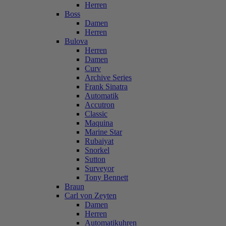
Herren
Boss
Damen
Herren
Bulova
Herren
Damen
Curv
Archive Series
Frank Sinatra
Automatik
Accutron
Classic
Maquina
Marine Star
Rubaiyat
Snorkel
Sutton
Surveyor
Tony Bennett
Braun
Carl von Zeyten
Damen
Herren
Automatikuhren