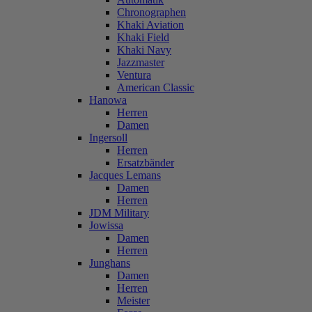
Chronographen
Khaki Aviation
Khaki Field
Khaki Navy
Jazzmaster
Ventura
American Classic
Hanowa
Herren
Damen
Ingersoll
Herren
Ersatzbänder
Jacques Lemans
Damen
Herren
JDM Military
Jowissa
Damen
Herren
Junghans
Damen
Herren
Meister