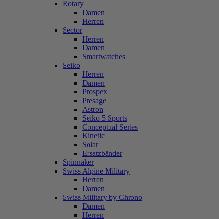
Rotary
Damen
Herren
Sector
Herren
Damen
Smartwatches
Seiko
Herren
Damen
Prospex
Presage
Astron
Seiko 5 Sports
Conceptual Series
Kinetic
Solar
Ersatzbänder
Spinnaker
Swiss Alpine Military
Herren
Damen
Swiss Military by Chrono
Damen
Herren