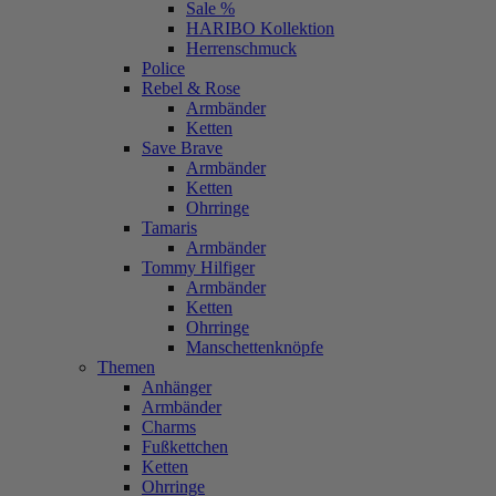
Sale %
HARIBO Kollektion
Herrenschmuck
Police
Rebel & Rose
Armbänder
Ketten
Save Brave
Armbänder
Ketten
Ohrringe
Tamaris
Armbänder
Tommy Hilfiger
Armbänder
Ketten
Ohrringe
Manschettenknöpfe
Themen
Anhänger
Armbänder
Charms
Fußkettchen
Ketten
Ohrringe