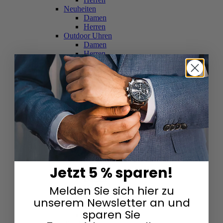
Neuheiten
Damen
Herren
Outdoor Uhren
Damen
Herren
Schweizer Uhren
Damen
Herren
Skelettuhren
Damen
Herren
Smartwatches
Damen
Herren
Solaruhren
Herren
Damen
Jetzt 5 % sparen!
Sportuhren
Damen
Melden Sie sich hier zu
Herren
Swarovski & Edelsteine
unserem Newsletter an und
Damen
sparen Sie
Herren