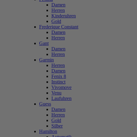
Damen
Herren
Kinderuhren
Gold
Frederique Constant
Damen
Herren
Gant
Damen
Herren
Garmin
Herren
Damen
Fenix 8
Instinct
Vivomove
Venu
Laufuhren
Guess
Damen
Herren
Gold
Silber
Hamilton
Automatik