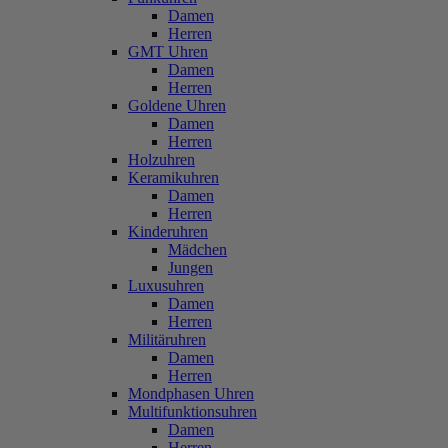
Damen
Herren
GMT Uhren
Damen
Herren
Goldene Uhren
Damen
Herren
Holzuhren
Keramikuhren
Damen
Herren
Kinderuhren
Mädchen
Jungen
Luxusuhren
Damen
Herren
Militäruhren
Damen
Herren
Mondphasen Uhren
Multifunktionsuhren
Damen
Herren