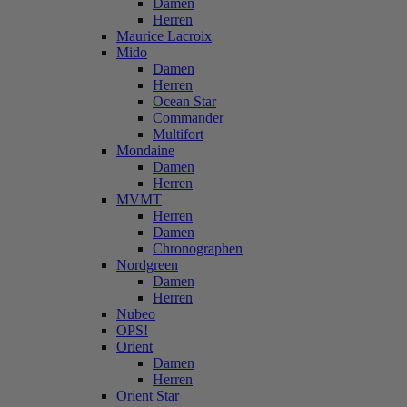
Damen
Herren
Maurice Lacroix
Mido
Damen
Herren
Ocean Star
Commander
Multifort
Mondaine
Damen
Herren
MVMT
Herren
Damen
Chronographen
Nordgreen
Damen
Herren
Nubeo
OPS!
Orient
Damen
Herren
Orient Star