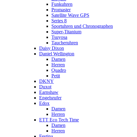
Funkuhren
Promaster
Satellite Wave GPS
Series 8
Sportuhren und Chronographen
Super-Titanium
Tsuyosa
Taucheruhren
Daisy Dixon
Daniel Wellington
Damen
Herren
Quadro
Petit
DKNY
Duxot
Earnshaw
Engelsrufer
Edox
Damen
Herren
ETT Eco Tech Time
Damen
Herren
Festina