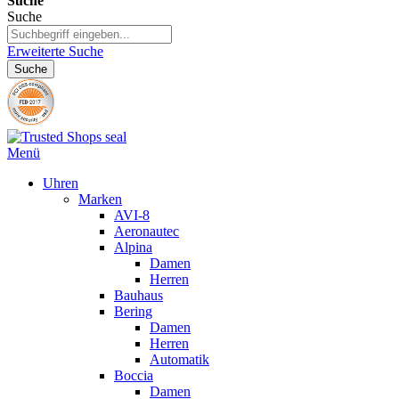
Suche
Suche
Erweiterte Suche
Suche
Menü
Uhren
Marken
AVI-8
Aeronautec
Alpina
Damen
Herren
Bauhaus
Bering
Damen
Herren
Automatik
Boccia
Damen