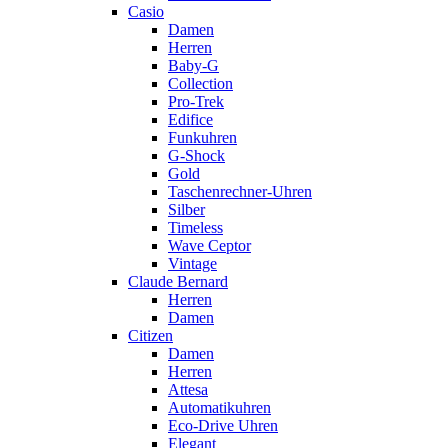
Casio
Damen
Herren
Baby-G
Collection
Pro-Trek
Edifice
Funkuhren
G-Shock
Gold
Taschenrechner-Uhren
Silber
Timeless
Wave Ceptor
Vintage
Claude Bernard
Herren
Damen
Citizen
Damen
Herren
Attesa
Automatikuhren
Eco-Drive Uhren
Elegant