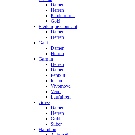
Damen
Herren
Kinderuhren
Gold
Frederique Constant
Damen
Herren
Gant
Damen
Herren
Garmin
Herren
Damen
Fenix 8
Instinct
Vivomove
Venu
Laufuhren
Guess
Damen
Herren
Gold
Silber
Hamilton
Automatik