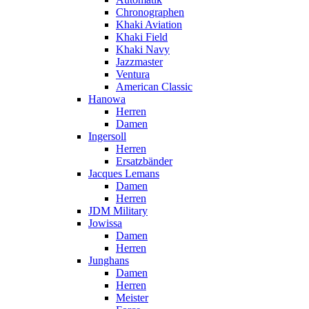
Chronographen
Khaki Aviation
Khaki Field
Khaki Navy
Jazzmaster
Ventura
American Classic
Hanowa
Herren
Damen
Ingersoll
Herren
Ersatzbänder
Jacques Lemans
Damen
Herren
JDM Military
Jowissa
Damen
Herren
Junghans
Damen
Herren
Meister