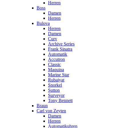
Herren
Boss
Damen
Herren
Bulova
Herren
Damen
Curv
Archive Series
Frank Sinatra
Automatik
Accutron
Classic
Maquina
Marine Star
Rubaiyat
Snorkel
Sutton
Surveyor
Tony Bennett
Braun
Carl von Zeyten
Damen
Herren
Automatikuhren