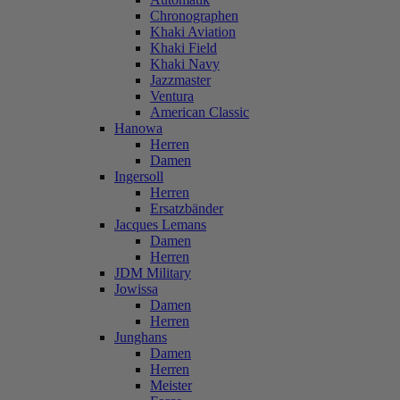
Chronographen
Khaki Aviation
Khaki Field
Khaki Navy
Jazzmaster
Ventura
American Classic
Hanowa
Herren
Damen
Ingersoll
Herren
Ersatzbänder
Jacques Lemans
Damen
Herren
JDM Military
Jowissa
Damen
Herren
Junghans
Damen
Herren
Meister