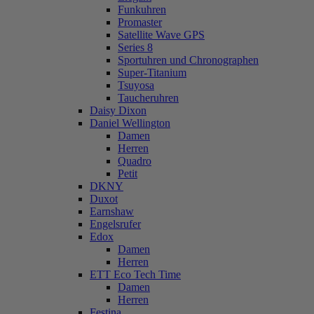
Funkuhren
Promaster
Satellite Wave GPS
Series 8
Sportuhren und Chronographen
Super-Titanium
Tsuyosa
Taucheruhren
Daisy Dixon
Daniel Wellington
Damen
Herren
Quadro
Petit
DKNY
Duxot
Earnshaw
Engelsrufer
Edox
Damen
Herren
ETT Eco Tech Time
Damen
Herren
Festina