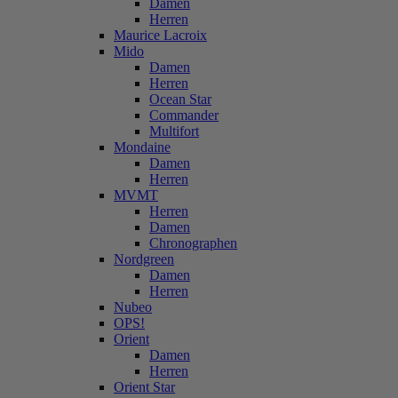
Damen
Herren
Maurice Lacroix
Mido
Damen
Herren
Ocean Star
Commander
Multifort
Mondaine
Damen
Herren
MVMT
Herren
Damen
Chronographen
Nordgreen
Damen
Herren
Nubeo
OPS!
Orient
Damen
Herren
Orient Star