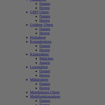
Damen
Herren
GMT Uhren
Damen
Herren
Goldene Uhren
Damen
Herren
Holzuhren
Keramikuhren
Damen
Herren
Kinderuhren
Mädchen
Jungen
Luxusuhren
Damen
Herren
Militäruhren
Damen
Herren
Mondphasen Uhren
Multifunktionsuhren
Damen
Herren