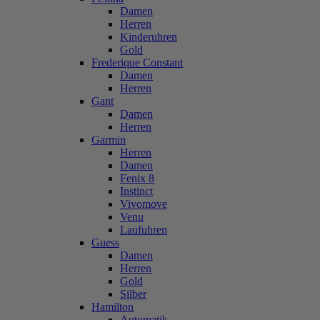
Damen
Herren
Kinderuhren
Gold
Frederique Constant
Damen
Herren
Gant
Damen
Herren
Garmin
Herren
Damen
Fenix 8
Instinct
Vivomove
Venu
Laufuhren
Guess
Damen
Herren
Gold
Silber
Hamilton
Automatik