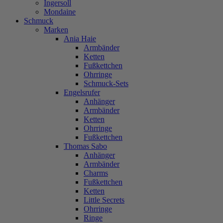
Ingersoll
Mondaine
Schmuck
Marken
Ania Haie
Armbänder
Ketten
Fußkettchen
Ohrringe
Schmuck-Sets
Engelsrufer
Anhänger
Armbänder
Ketten
Ohrringe
Fußkettchen
Thomas Sabo
Anhänger
Armbänder
Charms
Fußkettchen
Ketten
Little Secrets
Ohrringe
Ringe