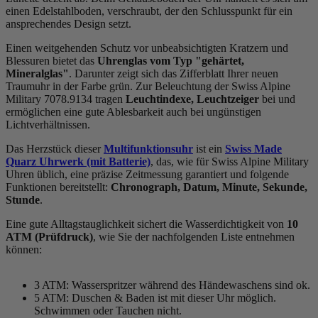
einen Edelstahlboden, verschraubt, der den Schlusspunkt für ein
ansprechendes Design setzt.
Einen weitgehenden Schutz vor unbeabsichtigten Kratzern und
Blessuren bietet das
Uhrenglas vom Typ "gehärtet,
Mineralglas"
. Darunter zeigt sich das Zifferblatt Ihrer neuen
Traumuhr in der Farbe
grün
. Zur Beleuchtung der Swiss Alpine
Military 7078.9134 tragen
Leuchtindexe, Leuchtzeiger
bei und
ermöglichen eine gute Ablesbarkeit auch bei ungünstigen
Lichtverhältnissen.
Das Herzstück dieser
Multifunktionsuhr
ist ein
Swiss Made
Quarz Uhrwerk (mit Batterie)
, das, wie für Swiss Alpine Military
Uhren üblich, eine präzise Zeitmessung garantiert und folgende
Funktionen bereitstellt:
Chronograph, Datum, Minute, Sekunde,
Stunde
.
Eine gute Alltagstauglichkeit sichert die Wasserdichtigkeit von
10
ATM (Prüfdruck)
, wie Sie der nachfolgenden Liste entnehmen
können:
3 ATM: Wasserspritzer während des Händewaschens sind ok.
5 ATM: Duschen & Baden ist mit dieser Uhr möglich.
Schwimmen oder Tauchen nicht.