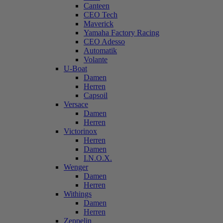
Canteen
CEO Tech
Maverick
Yamaha Factory Racing
CEO Adesso
Automatik
Volante
U-Boat
Damen
Herren
Capsoil
Versace
Damen
Herren
Victorinox
Herren
Damen
I.N.O.X.
Wenger
Damen
Herren
Withings
Damen
Herren
Zeppelin