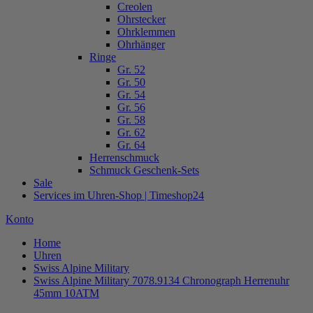
Creolen
Ohrstecker
Ohrklemmen
Ohrhänger
Ringe
Gr. 52
Gr. 50
Gr. 54
Gr. 56
Gr. 58
Gr. 62
Gr. 64
Herrenschmuck
Schmuck Geschenk-Sets
Sale
Services im Uhren-Shop | Timeshop24
Konto
Home
Uhren
Swiss Alpine Military
Swiss Alpine Military 7078.9134 Chronograph Herrenuhr
45mm 10ATM