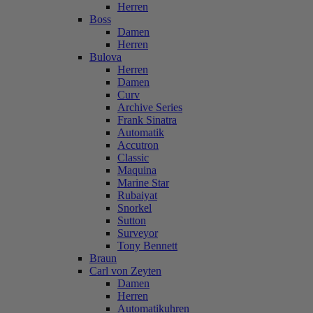
Herren
Boss
Damen
Herren
Bulova
Herren
Damen
Curv
Archive Series
Frank Sinatra
Automatik
Accutron
Classic
Maquina
Marine Star
Rubaiyat
Snorkel
Sutton
Surveyor
Tony Bennett
Braun
Carl von Zeyten
Damen
Herren
Automatikuhren