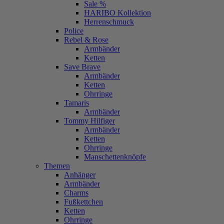
Sale %
HARIBO Kollektion
Herrenschmuck
Police
Rebel & Rose
Armbänder
Ketten
Save Brave
Armbänder
Ketten
Ohrringe
Tamaris
Armbänder
Tommy Hilfiger
Armbänder
Ketten
Ohrringe
Manschettenknöpfe
Themen
Anhänger
Armbänder
Charms
Fußkettchen
Ketten
Ohrringe