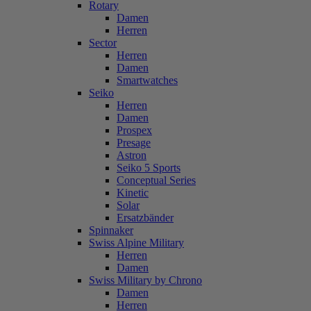
Rotary
Damen
Herren
Sector
Herren
Damen
Smartwatches
Seiko
Herren
Damen
Prospex
Presage
Astron
Seiko 5 Sports
Conceptual Series
Kinetic
Solar
Ersatzbänder
Spinnaker
Swiss Alpine Military
Herren
Damen
Swiss Military by Chrono
Damen
Herren