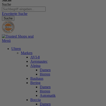
Suche
Suche
Erweiterte Suche
Suche
Menü
Uhren
Marken
AVI-8
Aeronautec
Alpina
Damen
Herren
Bauhaus
Bering
Damen
Herren
Automatik
Boccia
Damen