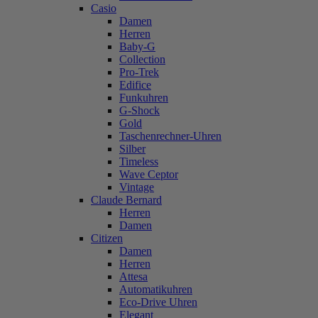
Casio
Damen
Herren
Baby-G
Collection
Pro-Trek
Edifice
Funkuhren
G-Shock
Gold
Taschenrechner-Uhren
Silber
Timeless
Wave Ceptor
Vintage
Claude Bernard
Herren
Damen
Citizen
Damen
Herren
Attesa
Automatikuhren
Eco-Drive Uhren
Elegant