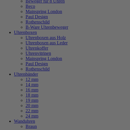
Beweger für 8 Uhren
Beco
Mainspring London
Paul Design
Rothenschild
B-Ware Uhrenbeweger
Uhrenboxen
Uhrenboxen aus Holz
Uhrenboxen aus Leder
Uhrenkoffer
Uhrenvitrinen
Mainspring London
Paul Design
Rothenschild
Uhrenbänder
12 mm
14 mm
16 mm
18 mm
19 mm
20 mm
22 mm
24 mm
Wanduhren
Braun