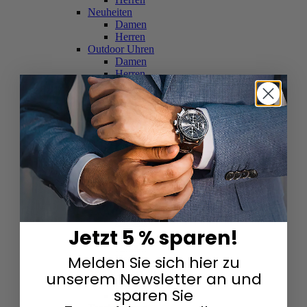
Neuheiten
Damen
Herren
Outdoor Uhren
Damen
Herren
Schweizer Uhren
Damen
Herren
Skelettuhren
Damen
Herren
Smartwatches
Damen
Herren
Solaruhren
Herren
Damen
Jetzt 5 % sparen!
Sportuhren
Damen
Melden Sie sich hier zu
Herren
Swarovski & Edelsteine
unserem Newsletter an und
Damen
sparen Sie
Herren