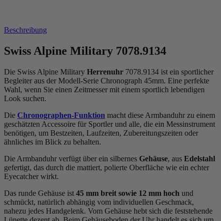
Beschreibung
Swiss Alpine Military 7078.9134
Die Swiss Alpine Military
Herrenuhr
7078.9134 ist ein sportlicher
Begleiter aus der Modell-Serie Chronograph 45mm. Eine perfekte
Wahl, wenn Sie einen Zeitmesser mit einem sportlich lebendigen
Look suchen.
Die
Chronographen-Funktion
macht diese Armbanduhr zu einem
geschätzten Accessoire für Sportler und alle, die ein Messinstrument
benötigen, um Bestzeiten, Laufzeiten, Zubereitungszeiten oder
ähnliches im Blick zu behalten.
Die Armbanduhr verfügt über ein silbernes
Gehäuse
, aus
Edelstahl
gefertigt, das durch die
mattiert, poliert
e Oberfläche wie ein echter
Eyecatcher wirkt.
Das
rund
e Gehäuse ist
45 mm breit
sowie 12 mm hoch
und
schmückt, natürlich abhängig vom individuellen Geschmack,
nahezu jedes Handgelenk. Vom Gehäuse hebt sich die
feststehend
e
Lünette dezent ab. Beim Gehäuseboden der Uhr handelt es sich um