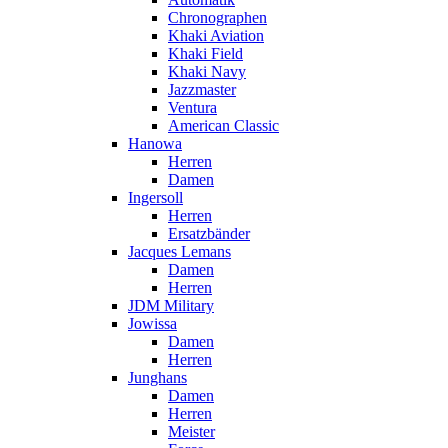
Chronographen
Khaki Aviation
Khaki Field
Khaki Navy
Jazzmaster
Ventura
American Classic
Hanowa
Herren
Damen
Ingersoll
Herren
Ersatzbänder
Jacques Lemans
Damen
Herren
JDM Military
Jowissa
Damen
Herren
Junghans
Damen
Herren
Meister