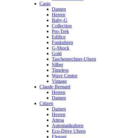
Casio
Damen
Herren
Baby-G
Collection
Pro-Trek
Edifice
Funkuhren
G-Shock
Gold
Taschenrechner-Uhren
Silber
Timeless
Wave Ceptor
Vintage
Claude Bernard
Herren
Damen
Citizen
Damen
Herren
Attesa
Automatikuhren
Eco-Drive Uhren
Elegant