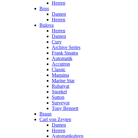
Herren
Boss
Damen
Herren
Bulova
Herren
Damen
Curv
Archive Series
Frank Sinatra
Automatik
Accutron
Classic
Maquina
Marine Star
Rubaiyat
Snorkel
Sutton
Surveyor
Tony Bennett
Braun
Carl von Zeyten
Damen
Herren
Automatikuhren