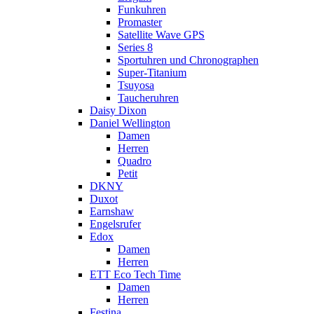
Funkuhren
Promaster
Satellite Wave GPS
Series 8
Sportuhren und Chronographen
Super-Titanium
Tsuyosa
Taucheruhren
Daisy Dixon
Daniel Wellington
Damen
Herren
Quadro
Petit
DKNY
Duxot
Earnshaw
Engelsrufer
Edox
Damen
Herren
ETT Eco Tech Time
Damen
Herren
Festina