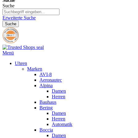
Suche
Suche
Erweiterte Suche
Suche
Menü
Uhren
Marken
AVI-8
Aeronautec
Alpina
Damen
Herren
Bauhaus
Bering
Damen
Herren
Automatik
Boccia
Damen