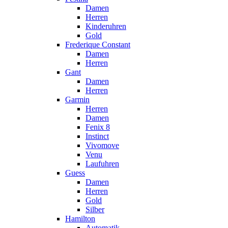
Damen
Herren
Kinderuhren
Gold
Frederique Constant
Damen
Herren
Gant
Damen
Herren
Garmin
Herren
Damen
Fenix 8
Instinct
Vivomove
Venu
Laufuhren
Guess
Damen
Herren
Gold
Silber
Hamilton
Automatik