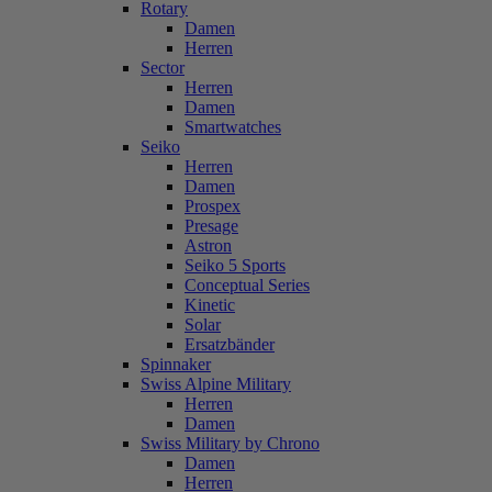
Rotary
Damen
Herren
Sector
Herren
Damen
Smartwatches
Seiko
Herren
Damen
Prospex
Presage
Astron
Seiko 5 Sports
Conceptual Series
Kinetic
Solar
Ersatzbänder
Spinnaker
Swiss Alpine Military
Herren
Damen
Swiss Military by Chrono
Damen
Herren