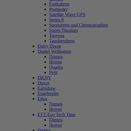
Funkuhren
Promaster
Satellite Wave GPS
Series 8
Sportuhren und Chronographen
Super-Titanium
Tsuyosa
Taucheruhren
Daisy Dixon
Daniel Wellington
Damen
Herren
Quadro
Petit
DKNY
Duxot
Earnshaw
Engelsrufer
Edox
Damen
Herren
ETT Eco Tech Time
Damen
Herren
Festina