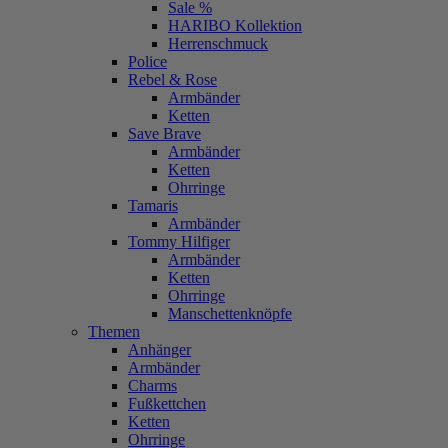
Sale %
HARIBO Kollektion
Herrenschmuck
Police
Rebel & Rose
Armbänder
Ketten
Save Brave
Armbänder
Ketten
Ohrringe
Tamaris
Armbänder
Tommy Hilfiger
Armbänder
Ketten
Ohrringe
Manschettenknöpfe
Themen
Anhänger
Armbänder
Charms
Fußkettchen
Ketten
Ohrringe