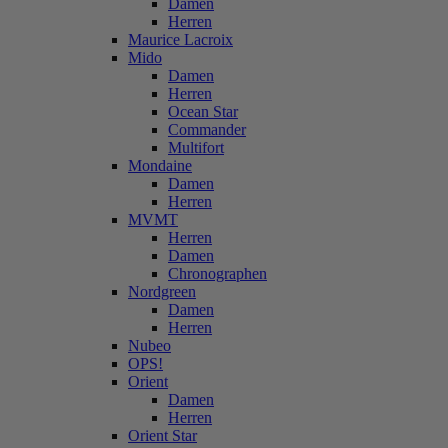
Damen
Herren
Maurice Lacroix
Mido
Damen
Herren
Ocean Star
Commander
Multifort
Mondaine
Damen
Herren
MVMT
Herren
Damen
Chronographen
Nordgreen
Damen
Herren
Nubeo
OPS!
Orient
Damen
Herren
Orient Star