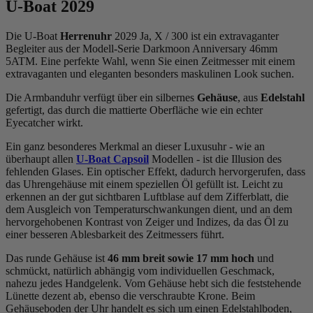
U-Boat 2029
Die U-Boat
Herrenuhr
2029 Ja, X / 300 ist ein extravaganter
Begleiter aus der Modell-Serie Darkmoon Anniversary 46mm
5ATM. Eine perfekte Wahl, wenn Sie einen Zeitmesser mit einem
extravaganten und eleganten besonders maskulinen Look suchen.
Die Armbanduhr verfügt über ein silbernes
Gehäuse
, aus
Edelstahl
gefertigt, das durch die
mattiert
e Oberfläche wie ein echter
Eyecatcher wirkt.
Ein ganz besonderes Merkmal an dieser Luxusuhr - wie an
überhaupt allen
U-Boat Capsoil
Modellen - ist die Illusion des
fehlenden Glases. Ein optischer Effekt, dadurch hervorgerufen, dass
das Uhrengehäuse mit einem speziellen Öl gefüllt ist. Leicht zu
erkennen an der gut sichtbaren Luftblase auf dem Zifferblatt, die
dem Ausgleich von Temperaturschwankungen dient, und an dem
hervorgehobenen Kontrast von Zeiger und Indizes, da das Öl zu
einer besseren Ablesbarkeit des Zeitmessers führt.
Das
rund
e Gehäuse ist
46 mm breit
sowie 17 mm hoch
und
schmückt, natürlich abhängig vom individuellen Geschmack,
nahezu jedes Handgelenk. Vom Gehäuse hebt sich die
feststehend
e
Lünette dezent ab, ebenso die
verschraubt
e Krone. Beim
Gehäuseboden der Uhr handelt es sich um einen Edelstahlboden,