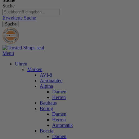
Suche
Suche
Erweiterte Suche
Suche
Menü
Uhren
Marken
AVI-8
Aeronautec
Alpina
Damen
Herren
Bauhaus
Bering
Damen
Herren
Automatik
Boccia
Damen