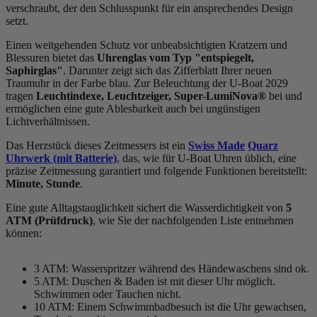
verschraubt, der den Schlusspunkt für ein ansprechendes Design
setzt.
Einen weitgehenden Schutz vor unbeabsichtigten Kratzern und
Blessuren bietet das
Uhrenglas vom Typ "entspiegelt,
Saphirglas"
. Darunter zeigt sich das Zifferblatt Ihrer neuen
Traumuhr in der Farbe
blau
. Zur Beleuchtung der U-Boat 2029
tragen
Leuchtindexe, Leuchtzeiger, Super-LumiNova®
bei und
ermöglichen eine gute Ablesbarkeit auch bei ungünstigen
Lichtverhältnissen.
Das Herzstück dieses Zeitmessers ist ein
Swiss Made
Quarz
Uhrwerk (mit Batterie)
, das, wie für U-Boat Uhren üblich, eine
präzise Zeitmessung garantiert und folgende Funktionen bereitstellt:
Minute, Stunde
.
Eine gute Alltagstauglichkeit sichert die Wasserdichtigkeit von
5
ATM (Prüfdruck)
, wie Sie der nachfolgenden Liste entnehmen
können:
3 ATM: Wasserspritzer während des Händewaschens sind ok.
5 ATM: Duschen & Baden ist mit dieser Uhr möglich.
Schwimmen oder Tauchen nicht.
10 ATM: Einem Schwimmbadbesuch ist die Uhr gewachsen,