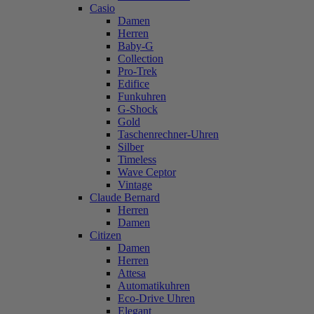
Casio
Damen
Herren
Baby-G
Collection
Pro-Trek
Edifice
Funkuhren
G-Shock
Gold
Taschenrechner-Uhren
Silber
Timeless
Wave Ceptor
Vintage
Claude Bernard
Herren
Damen
Citizen
Damen
Herren
Attesa
Automatikuhren
Eco-Drive Uhren
Elegant