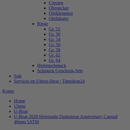
Creolen
Ohrstecker
Ohrklemmen
Ohrhänger
Ringe
Gr. 52
Gr. 50
Gr. 54
Gr. 56
Gr. 58
Gr. 62
Gr. 64
Herrenschmuck
Schmuck Geschenk-Sets
Sale
Services im Uhren-Shop | Timeshop24
Konto
Home
Uhren
U-Boat
U-Boat 2029 Herrenuhr Darkmoon Anniversary Capsoil
46mm 5ATM