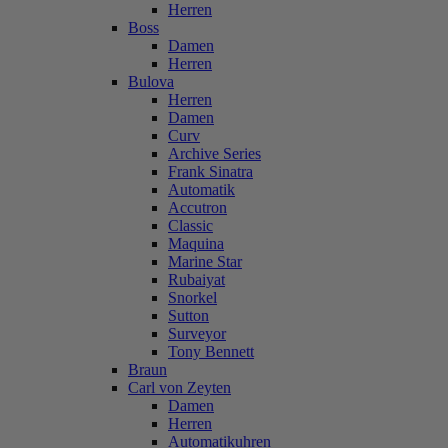
Herren
Boss
Damen
Herren
Bulova
Herren
Damen
Curv
Archive Series
Frank Sinatra
Automatik
Accutron
Classic
Maquina
Marine Star
Rubaiyat
Snorkel
Sutton
Surveyor
Tony Bennett
Braun
Carl von Zeyten
Damen
Herren
Automatikuhren