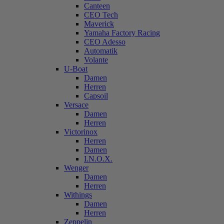
Canteen
CEO Tech
Maverick
Yamaha Factory Racing
CEO Adesso
Automatik
Volante
U-Boat
Damen
Herren
Capsoil
Versace
Damen
Herren
Victorinox
Herren
Damen
I.N.O.X.
Wenger
Damen
Herren
Withings
Damen
Herren
Zeppelin