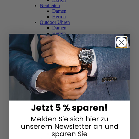
Neuheiten
Damen
Herren
Outdoor Uhren
Damen
Herren
Schweizer Uhren
Damen
Herren
Skelettuhren
Damen
Herren
Smartwatches
Damen
Herren
Solaruhren
Herren
Damen
Jetzt 5 % sparen!
Sportuhren
Damen
Melden Sie sich hier zu
Herren
Swarovski & Edelsteine
unserem Newsletter an und
Damen
sparen Sie
Herren