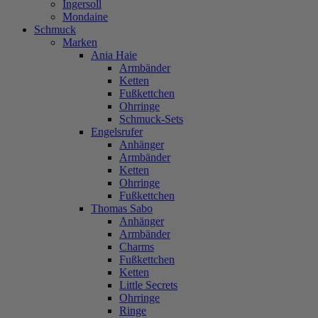
Ingersoll
Mondaine
Schmuck
Marken
Ania Haie
Armbänder
Ketten
Fußkettchen
Ohrringe
Schmuck-Sets
Engelsrufer
Anhänger
Armbänder
Ketten
Ohrringe
Fußkettchen
Thomas Sabo
Anhänger
Armbänder
Charms
Fußkettchen
Ketten
Little Secrets
Ohrringe
Ringe