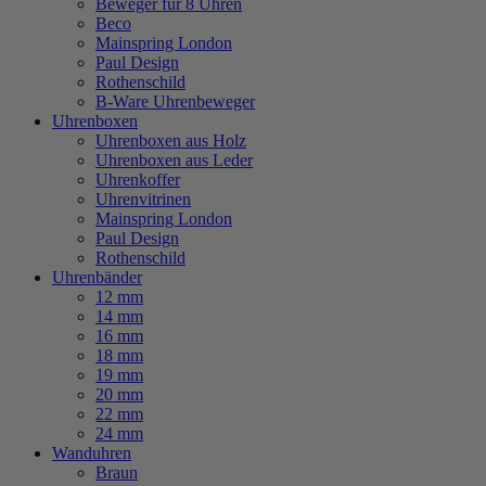
Beweger für 8 Uhren
Beco
Mainspring London
Paul Design
Rothenschild
B-Ware Uhrenbeweger
Uhrenboxen
Uhrenboxen aus Holz
Uhrenboxen aus Leder
Uhrenkoffer
Uhrenvitrinen
Mainspring London
Paul Design
Rothenschild
Uhrenbänder
12 mm
14 mm
16 mm
18 mm
19 mm
20 mm
22 mm
24 mm
Wanduhren
Braun