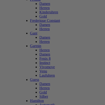
Damen
Herren
Kinderuhren
Gold
Frederique Constant
Damen
Herren
Gant
Damen
Herren
Garmin
Herren
Damen
Fenix 8
Instinct
Vivomove
Venu
Laufuhren
Guess
Damen
Herren
Gold
Silber
Hamilton
Automatik