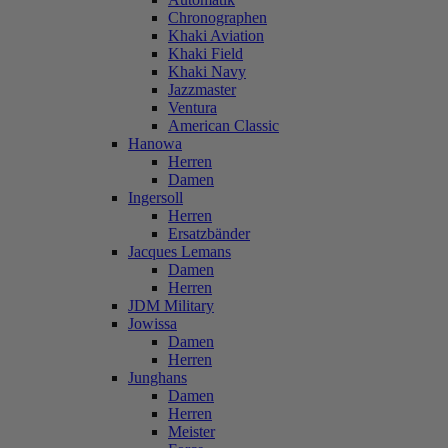
Chronographen
Khaki Aviation
Khaki Field
Khaki Navy
Jazzmaster
Ventura
American Classic
Hanowa
Herren
Damen
Ingersoll
Herren
Ersatzbänder
Jacques Lemans
Damen
Herren
JDM Military
Jowissa
Damen
Herren
Junghans
Damen
Herren
Meister