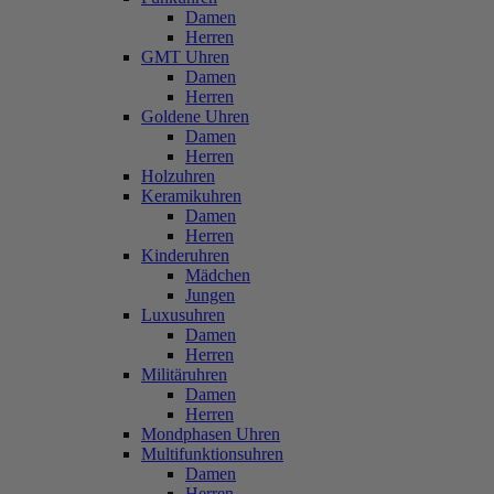
Damen
Herren
GMT Uhren
Damen
Herren
Goldene Uhren
Damen
Herren
Holzuhren
Keramikuhren
Damen
Herren
Kinderuhren
Mädchen
Jungen
Luxusuhren
Damen
Herren
Militäruhren
Damen
Herren
Mondphasen Uhren
Multifunktionsuhren
Damen
Herren