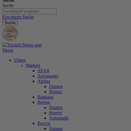
Suche
Suche
Erweiterte Suche
Suche
Menü
Uhren
Marken
AVI-8
Aeronautec
Alpina
Damen
Herren
Bauhaus
Bering
Damen
Herren
Automatik
Boccia
Damen