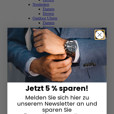
Neuheiten
Damen
Herren
Outdoor Uhren
Damen
Herren
Schweizer Uhren
Damen
Herren
Skelettuhren
Damen
Herren
Smartwatches
Damen
Herren
Solaruhren
Herren
Damen
Jetzt 5 % sparen!
Sportuhren
Damen
Melden Sie sich hier zu
Herren
Swarovski & Edelsteine
unserem Newsletter an und
Damen
sparen Sie
Herren