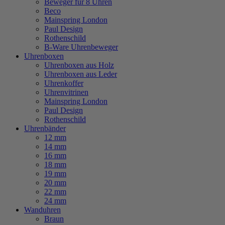
Beweger für 8 Uhren
Beco
Mainspring London
Paul Design
Rothenschild
B-Ware Uhrenbeweger
Uhrenboxen
Uhrenboxen aus Holz
Uhrenboxen aus Leder
Uhrenkoffer
Uhrenvitrinen
Mainspring London
Paul Design
Rothenschild
Uhrenbänder
12 mm
14 mm
16 mm
18 mm
19 mm
20 mm
22 mm
24 mm
Wanduhren
Braun