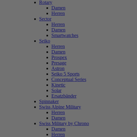
Rotary
Damen
Herren
Sector
Herren
Damen
Smartwatches
Seiko
Herren
Damen
Prospex
Presage
Astron
Seiko 5 Sports
Conceptual Series
Kinetic
Solar
Ersatzbänder
Spinnaker
Swiss Alpine Military
Herren
Damen
Swiss Military by Chrono
Damen
Herren