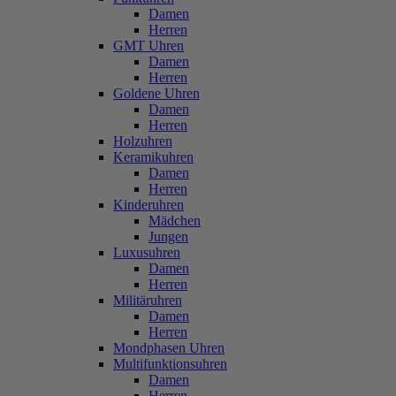
Damen
Herren
GMT Uhren
Damen
Herren
Goldene Uhren
Damen
Herren
Holzuhren
Keramikuhren
Damen
Herren
Kinderuhren
Mädchen
Jungen
Luxusuhren
Damen
Herren
Militäruhren
Damen
Herren
Mondphasen Uhren
Multifunktionsuhren
Damen
Herren