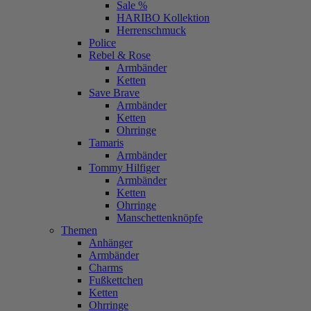
Sale %
HARIBO Kollektion
Herrenschmuck
Police
Rebel & Rose
Armbänder
Ketten
Save Brave
Armbänder
Ketten
Ohrringe
Tamaris
Armbänder
Tommy Hilfiger
Armbänder
Ketten
Ohrringe
Manschettenknöpfe
Themen
Anhänger
Armbänder
Charms
Fußkettchen
Ketten
Ohrringe