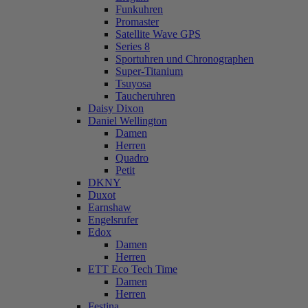
Funkuhren
Promaster
Satellite Wave GPS
Series 8
Sportuhren und Chronographen
Super-Titanium
Tsuyosa
Taucheruhren
Daisy Dixon
Daniel Wellington
Damen
Herren
Quadro
Petit
DKNY
Duxot
Earnshaw
Engelsrufer
Edox
Damen
Herren
ETT Eco Tech Time
Damen
Herren
Festina