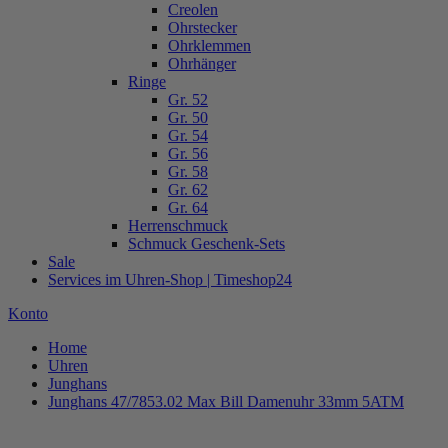
Creolen
Ohrstecker
Ohrklemmen
Ohrhänger
Ringe
Gr. 52
Gr. 50
Gr. 54
Gr. 56
Gr. 58
Gr. 62
Gr. 64
Herrenschmuck
Schmuck Geschenk-Sets
Sale
Services im Uhren-Shop | Timeshop24
Konto
Home
Uhren
Junghans
Junghans 47/7853.02 Max Bill Damenuhr 33mm 5ATM