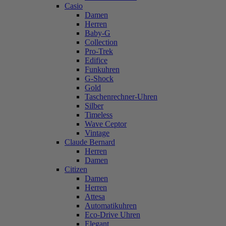
Casio
Damen
Herren
Baby-G
Collection
Pro-Trek
Edifice
Funkuhren
G-Shock
Gold
Taschenrechner-Uhren
Silber
Timeless
Wave Ceptor
Vintage
Claude Bernard
Herren
Damen
Citizen
Damen
Herren
Attesa
Automatikuhren
Eco-Drive Uhren
Elegant