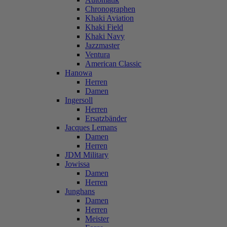
Chronographen
Khaki Aviation
Khaki Field
Khaki Navy
Jazzmaster
Ventura
American Classic
Hanowa
Herren
Damen
Ingersoll
Herren
Ersatzbänder
Jacques Lemans
Damen
Herren
JDM Military
Jowissa
Damen
Herren
Junghans
Damen
Herren
Meister