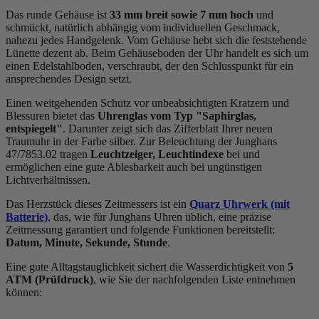
Das
rund
e Gehäuse ist
33 mm breit
sowie 7 mm hoch
und
schmückt, natürlich abhängig vom individuellen Geschmack,
nahezu jedes Handgelenk. Vom Gehäuse hebt sich die
feststehend
e
Lünette dezent ab. Beim Gehäuseboden der Uhr handelt es sich um
einen Edelstahlboden, verschraubt, der den Schlusspunkt für ein
ansprechendes Design setzt.
Einen weitgehenden Schutz vor unbeabsichtigten Kratzern und
Blessuren bietet das
Uhrenglas vom Typ "Saphirglas,
entspiegelt"
. Darunter zeigt sich das Zifferblatt Ihrer neuen
Traumuhr in der Farbe
silber
. Zur Beleuchtung der Junghans
47/7853.02 tragen
Leuchtzeiger, Leuchtindexe
bei und
ermöglichen eine gute Ablesbarkeit auch bei ungünstigen
Lichtverhältnissen.
Das Herzstück dieses Zeitmessers ist ein
Quarz Uhrwerk (mit
Batterie)
, das, wie für Junghans Uhren üblich, eine präzise
Zeitmessung garantiert und folgende Funktionen bereitstellt:
Datum, Minute, Sekunde, Stunde
.
Eine gute Alltagstauglichkeit sichert die Wasserdichtigkeit von
5
ATM (Prüfdruck)
, wie Sie der nachfolgenden Liste entnehmen
können: