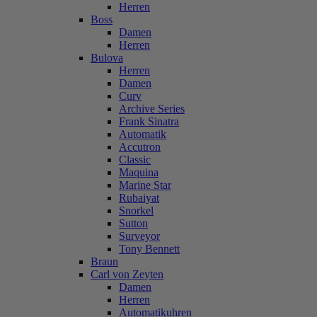
Herren
Boss
Damen
Herren
Bulova
Herren
Damen
Curv
Archive Series
Frank Sinatra
Automatik
Accutron
Classic
Maquina
Marine Star
Rubaiyat
Snorkel
Sutton
Surveyor
Tony Bennett
Braun
Carl von Zeyten
Damen
Herren
Automatikuhren