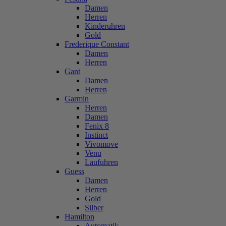
Damen
Herren
Kinderuhren
Gold
Frederique Constant
Damen
Herren
Gant
Damen
Herren
Garmin
Herren
Damen
Fenix 8
Instinct
Vivomove
Venu
Laufuhren
Guess
Damen
Herren
Gold
Silber
Hamilton
Automatik