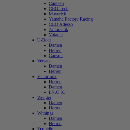
Canteen
CEO Tech
Maverick
Yamaha Factory Racing
CEO Adesso
Automatik
Volante
U-Boat
Damen
Herren
Capsoil
Versace
Damen
Herren
Victorinox
Herren
Damen
I.N.O.X.
Wenger
Damen
Herren
Withings
Damen
Herren
Zeppelin