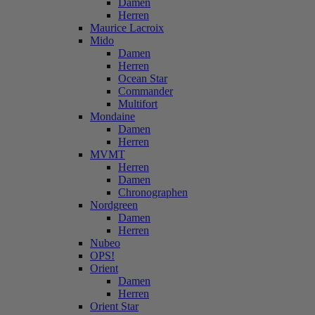
Damen
Herren
Maurice Lacroix
Mido
Damen
Herren
Ocean Star
Commander
Multifort
Mondaine
Damen
Herren
MVMT
Herren
Damen
Chronographen
Nordgreen
Damen
Herren
Nubeo
OPS!
Orient
Damen
Herren
Orient Star