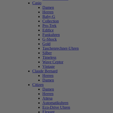
Casio
Damen
Herren
Baby-G
Collection
Pro-Trek
Edifice
Funkuhren
G-Shock
Gold
Taschenrechner-Uhren
Silber
Timeless
Wave Ceptor
Vintage
Claude Bernard
Herren
Damen
Citizen
Damen
Herren
Attesa
Automatikuhren
Eco-Drive Uhren
Elegant