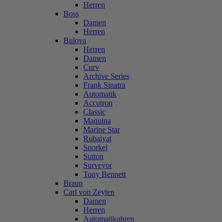
Herren
Boss
Damen
Herren
Bulova
Herren
Damen
Curv
Archive Series
Frank Sinatra
Automatik
Accutron
Classic
Maquina
Marine Star
Rubaiyat
Snorkel
Sutton
Surveyor
Tony Bennett
Braun
Carl von Zeyten
Damen
Herren
Automatikuhren