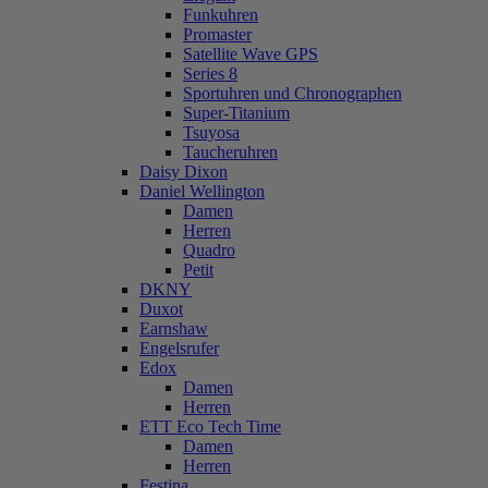
Funkuhren
Promaster
Satellite Wave GPS
Series 8
Sportuhren und Chronographen
Super-Titanium
Tsuyosa
Taucheruhren
Daisy Dixon
Daniel Wellington
Damen
Herren
Quadro
Petit
DKNY
Duxot
Earnshaw
Engelsrufer
Edox
Damen
Herren
ETT Eco Tech Time
Damen
Herren
Festina