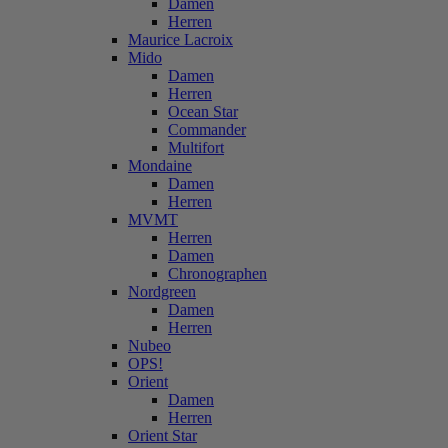
Damen
Herren
Maurice Lacroix
Mido
Damen
Herren
Ocean Star
Commander
Multifort
Mondaine
Damen
Herren
MVMT
Herren
Damen
Chronographen
Nordgreen
Damen
Herren
Nubeo
OPS!
Orient
Damen
Herren
Orient Star