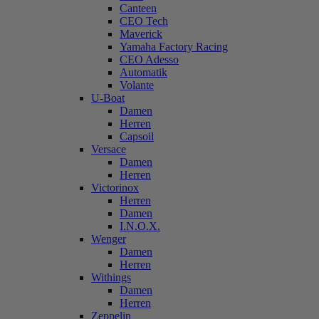
Canteen
CEO Tech
Maverick
Yamaha Factory Racing
CEO Adesso
Automatik
Volante
U-Boat
Damen
Herren
Capsoil
Versace
Damen
Herren
Victorinox
Herren
Damen
I.N.O.X.
Wenger
Damen
Herren
Withings
Damen
Herren
Zeppelin