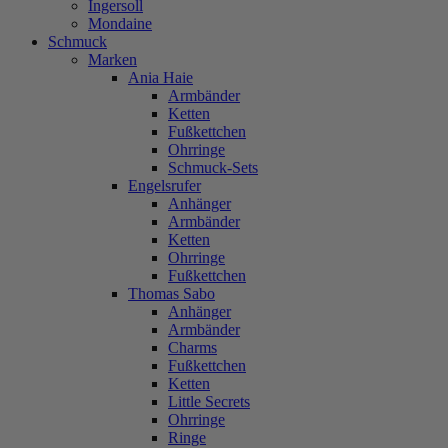
Ingersoll
Mondaine
Schmuck
Marken
Ania Haie
Armbänder
Ketten
Fußkettchen
Ohrringe
Schmuck-Sets
Engelsrufer
Anhänger
Armbänder
Ketten
Ohrringe
Fußkettchen
Thomas Sabo
Anhänger
Armbänder
Charms
Fußkettchen
Ketten
Little Secrets
Ohrringe
Ringe