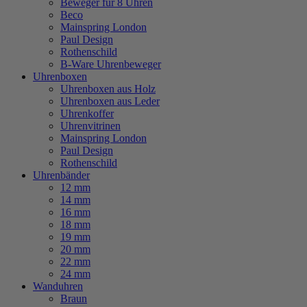
Beweger für 8 Uhren
Beco
Mainspring London
Paul Design
Rothenschild
B-Ware Uhrenbeweger
Uhrenboxen
Uhrenboxen aus Holz
Uhrenboxen aus Leder
Uhrenkoffer
Uhrenvitrinen
Mainspring London
Paul Design
Rothenschild
Uhrenbänder
12 mm
14 mm
16 mm
18 mm
19 mm
20 mm
22 mm
24 mm
Wanduhren
Braun