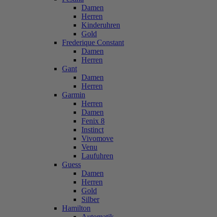
Damen
Herren
Kinderuhren
Gold
Frederique Constant
Damen
Herren
Gant
Damen
Herren
Garmin
Herren
Damen
Fenix 8
Instinct
Vivomove
Venu
Laufuhren
Guess
Damen
Herren
Gold
Silber
Hamilton
Automatik