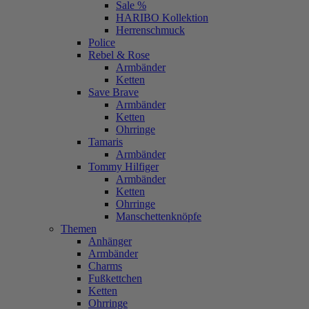
Sale %
HARIBO Kollektion
Herrenschmuck
Police
Rebel & Rose
Armbänder
Ketten
Save Brave
Armbänder
Ketten
Ohrringe
Tamaris
Armbänder
Tommy Hilfiger
Armbänder
Ketten
Ohrringe
Manschettenknöpfe
Themen
Anhänger
Armbänder
Charms
Fußkettchen
Ketten
Ohrringe