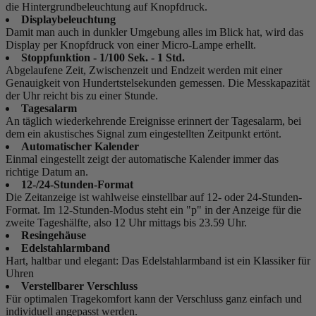
die Hintergrundbeleuchtung auf Knopfdruck.
Displaybeleuchtung
Damit man auch in dunkler Umgebung alles im Blick hat, wird das
Display per Knopfdruck von einer Micro-Lampe erhellt.
Stoppfunktion - 1/100 Sek. - 1 Std.
Abgelaufene Zeit, Zwischenzeit und Endzeit werden mit einer
Genauigkeit von Hundertstelsekunden gemessen. Die Messkapazität
der Uhr reicht bis zu einer Stunde.
Tagesalarm
An täglich wiederkehrende Ereignisse erinnert der Tagesalarm, bei
dem ein akustisches Signal zum eingestellten Zeitpunkt ertönt.
Automatischer Kalender
Einmal eingestellt zeigt der automatische Kalender immer das
richtige Datum an.
12-/24-Stunden-Format
Die Zeitanzeige ist wahlweise einstellbar auf 12- oder 24-Stunden-
Format. Im 12-Stunden-Modus steht ein "p" in der Anzeige für die
zweite Tageshälfte, also 12 Uhr mittags bis 23.59 Uhr.
Resingehäuse
Edelstahlarmband
Hart, haltbar und elegant: Das Edelstahlarmband ist ein Klassiker für
Uhren
Verstellbarer Verschluss
Für optimalen Tragekomfort kann der Verschluss ganz einfach und
individuell angepasst werden.