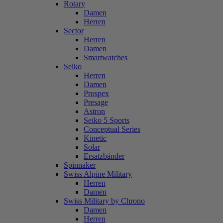
Rotary
Damen
Herren
Sector
Herren
Damen
Smartwatches
Seiko
Herren
Damen
Prospex
Presage
Astron
Seiko 5 Sports
Conceptual Series
Kinetic
Solar
Ersatzbänder
Spinnaker
Swiss Alpine Military
Herren
Damen
Swiss Military by Chrono
Damen
Herren