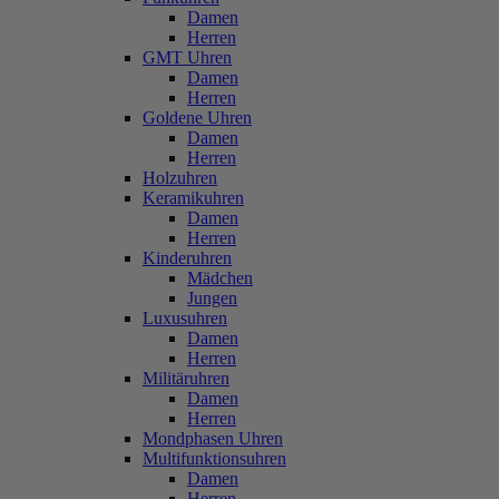
Damen
Herren
GMT Uhren
Damen
Herren
Goldene Uhren
Damen
Herren
Holzuhren
Keramikuhren
Damen
Herren
Kinderuhren
Mädchen
Jungen
Luxusuhren
Damen
Herren
Militäruhren
Damen
Herren
Mondphasen Uhren
Multifunktionsuhren
Damen
Herren