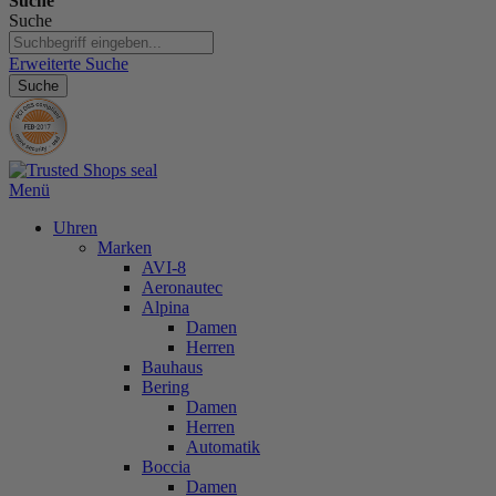
Suche
Suche
Erweiterte Suche
Suche
Menü
Uhren
Marken
AVI-8
Aeronautec
Alpina
Damen
Herren
Bauhaus
Bering
Damen
Herren
Automatik
Boccia
Damen