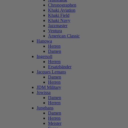
Chronographen
Khaki Aviation
Khaki Field
Khaki Navy
Jazzmaster
Ventura
American Classic
Hanowa
Herren
Damen
Ingersoll
Herren
Ersatzbänder
Jacques Lemans
Damen
Herren
JDM Military
Jowissa
Damen
Herren
Junghans
Damen
Herren
Meister