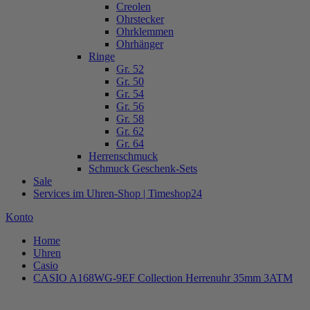
Creolen
Ohrstecker
Ohrklemmen
Ohrhänger
Ringe
Gr. 52
Gr. 50
Gr. 54
Gr. 56
Gr. 58
Gr. 62
Gr. 64
Herrenschmuck
Schmuck Geschenk-Sets
Sale
Services im Uhren-Shop | Timeshop24
Konto
Home
Uhren
Casio
CASIO A168WG-9EF Collection Herrenuhr 35mm 3ATM