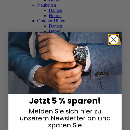
Neuheiten
Damen
Herren
Outdoor Uhren
Damen
Herren
Schweizer Uhren
Damen
Herren
Skelettuhren
Damen
Herren
Smartwatches
Damen
Herren
Solaruhren
Herren
Damen
Jetzt 5 % sparen!
Sportuhren
Damen
Melden Sie sich hier zu
Herren
Swarovski & Edelsteine
unserem Newsletter an und
Damen
sparen Sie
Herren