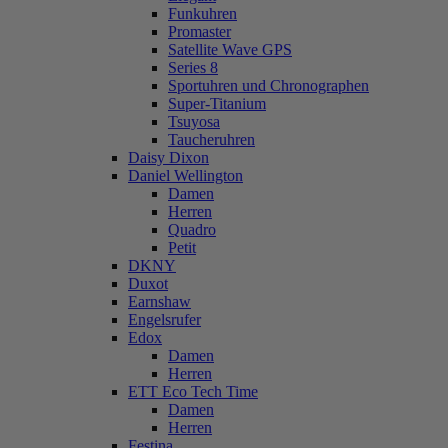
Funkuhren
Promaster
Satellite Wave GPS
Series 8
Sportuhren und Chronographen
Super-Titanium
Tsuyosa
Taucheruhren
Daisy Dixon
Daniel Wellington
Damen
Herren
Quadro
Petit
DKNY
Duxot
Earnshaw
Engelsrufer
Edox
Damen
Herren
ETT Eco Tech Time
Damen
Herren
Festina