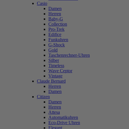
Casio
Damen
Herren
Baby-G
Collection
Pro-Trek
Edifice
Funkuhren
G-Shock
Gold
Taschenrechner-Uhren
Silber
Timeless
Wave Ceptor
Vintage
Claude Bernard
Herren
Damen
Citizen
Damen
Herren
Attesa
Automatikuhren
Eco-Drive Uhren
Elegant