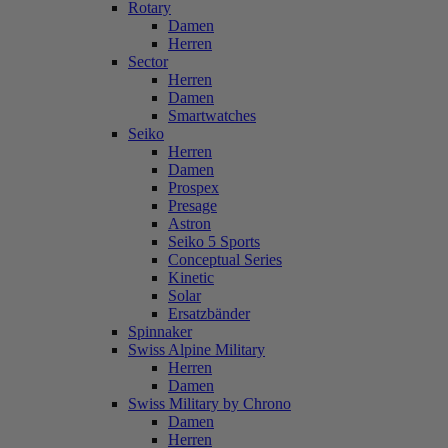
Rotary
Damen
Herren
Sector
Herren
Damen
Smartwatches
Seiko
Herren
Damen
Prospex
Presage
Astron
Seiko 5 Sports
Conceptual Series
Kinetic
Solar
Ersatzbänder
Spinnaker
Swiss Alpine Military
Herren
Damen
Swiss Military by Chrono
Damen
Herren