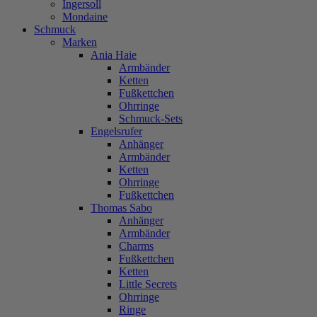
Ingersoll
Mondaine
Schmuck
Marken
Ania Haie
Armbänder
Ketten
Fußkettchen
Ohrringe
Schmuck-Sets
Engelsrufer
Anhänger
Armbänder
Ketten
Ohrringe
Fußkettchen
Thomas Sabo
Anhänger
Armbänder
Charms
Fußkettchen
Ketten
Little Secrets
Ohrringe
Ringe