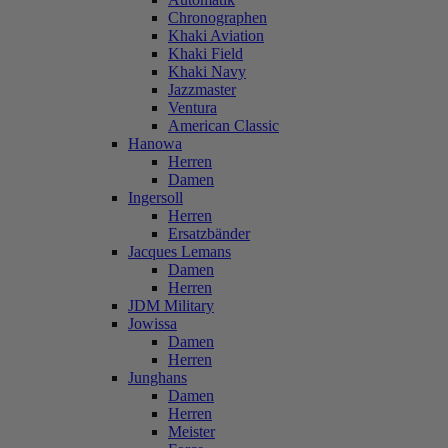
Chronographen
Khaki Aviation
Khaki Field
Khaki Navy
Jazzmaster
Ventura
American Classic
Hanowa
Herren
Damen
Ingersoll
Herren
Ersatzbänder
Jacques Lemans
Damen
Herren
JDM Military
Jowissa
Damen
Herren
Junghans
Damen
Herren
Meister