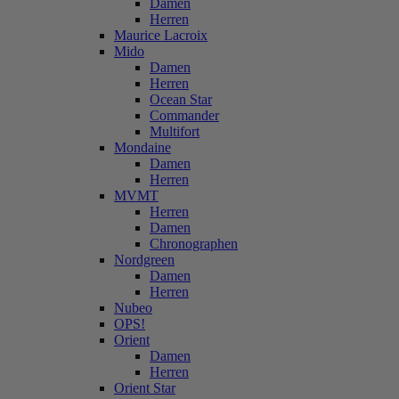
Damen
Herren
Maurice Lacroix
Mido
Damen
Herren
Ocean Star
Commander
Multifort
Mondaine
Damen
Herren
MVMT
Herren
Damen
Chronographen
Nordgreen
Damen
Herren
Nubeo
OPS!
Orient
Damen
Herren
Orient Star