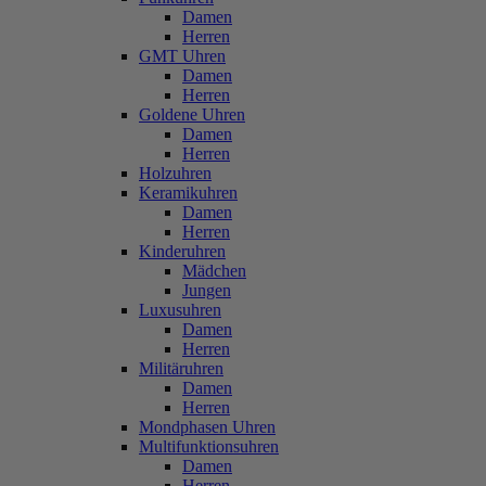
Damen
Herren
GMT Uhren
Damen
Herren
Goldene Uhren
Damen
Herren
Holzuhren
Keramikuhren
Damen
Herren
Kinderuhren
Mädchen
Jungen
Luxusuhren
Damen
Herren
Militäruhren
Damen
Herren
Mondphasen Uhren
Multifunktionsuhren
Damen
Herren