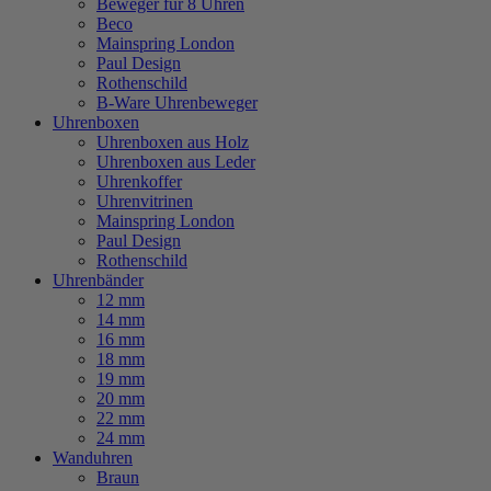
Beweger für 8 Uhren
Beco
Mainspring London
Paul Design
Rothenschild
B-Ware Uhrenbeweger
Uhrenboxen
Uhrenboxen aus Holz
Uhrenboxen aus Leder
Uhrenkoffer
Uhrenvitrinen
Mainspring London
Paul Design
Rothenschild
Uhrenbänder
12 mm
14 mm
16 mm
18 mm
19 mm
20 mm
22 mm
24 mm
Wanduhren
Braun