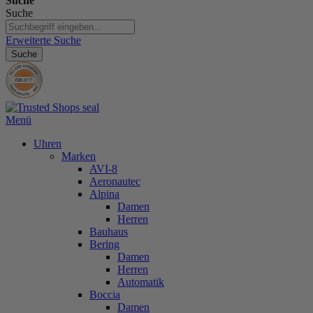
Suche
Suche
Erweiterte Suche
Suche
Menü
Uhren
Marken
AVI-8
Aeronautec
Alpina
Damen
Herren
Bauhaus
Bering
Damen
Herren
Automatik
Boccia
Damen