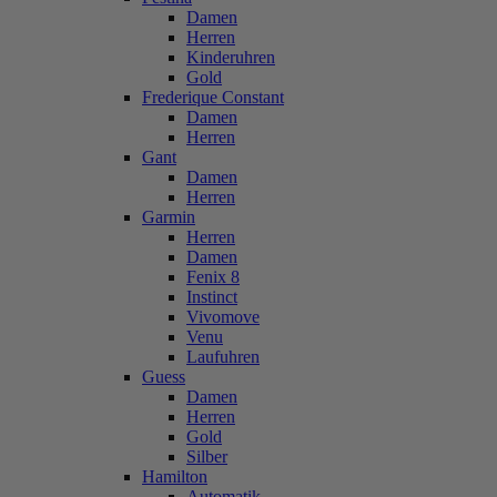
Damen
Herren
Kinderuhren
Gold
Frederique Constant
Damen
Herren
Gant
Damen
Herren
Garmin
Herren
Damen
Fenix 8
Instinct
Vivomove
Venu
Laufuhren
Guess
Damen
Herren
Gold
Silber
Hamilton
Automatik