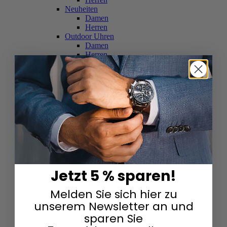
Neuheiten
Damen
Herren
Outdoor Uhren
Damen
Herren
Schweizer Uhren
Damen
Herren
Skelettuhren
Damen
Herren
Smartwatches
Damen
Herren
Solaruhren
Herren
Damen
Jetzt 5 % sparen!
Sportuhren
Damen
Melden Sie sich hier zu
Herren
Swarovski & Edelsteine
unserem Newsletter an und
Damen
sparen Sie
Herren