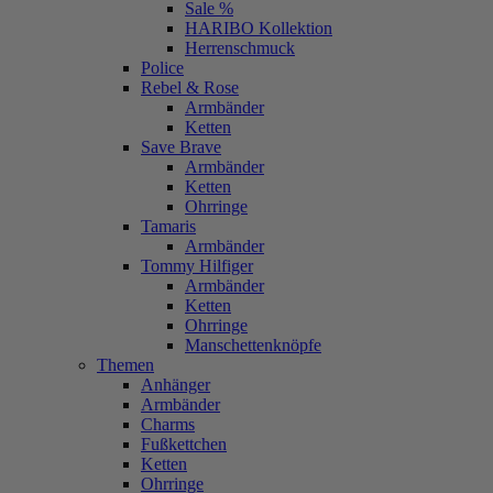
Sale %
HARIBO Kollektion
Herrenschmuck
Police
Rebel & Rose
Armbänder
Ketten
Save Brave
Armbänder
Ketten
Ohrringe
Tamaris
Armbänder
Tommy Hilfiger
Armbänder
Ketten
Ohrringe
Manschettenknöpfe
Themen
Anhänger
Armbänder
Charms
Fußkettchen
Ketten
Ohrringe