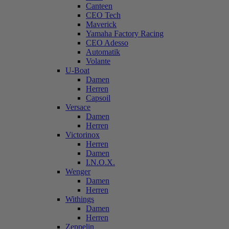
Canteen
CEO Tech
Maverick
Yamaha Factory Racing
CEO Adesso
Automatik
Volante
U-Boat
Damen
Herren
Capsoil
Versace
Damen
Herren
Victorinox
Herren
Damen
I.N.O.X.
Wenger
Damen
Herren
Withings
Damen
Herren
Zeppelin