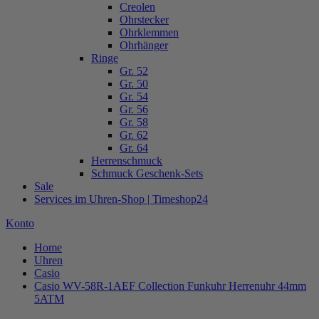
Creolen
Ohrstecker
Ohrklemmen
Ohrhänger
Ringe
Gr. 52
Gr. 50
Gr. 54
Gr. 56
Gr. 58
Gr. 62
Gr. 64
Herrenschmuck
Schmuck Geschenk-Sets
Sale
Services im Uhren-Shop | Timeshop24
Konto
Home
Uhren
Casio
Casio WV-58R-1AEF Collection Funkuhr Herrenuhr 44mm
5ATM