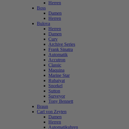
Herren
Boss
Damen
Herren
Bulova
Herren
Damen
Curv
Archive Series
Frank Sinatra
Automatik
Accutron
Classic
Maquina
Marine Star
Rubaiyat
Snorkel
Sutton
Surveyor
Tony Bennett
Braun
Carl von Zeyten
Damen
Herren
Automatikuhren