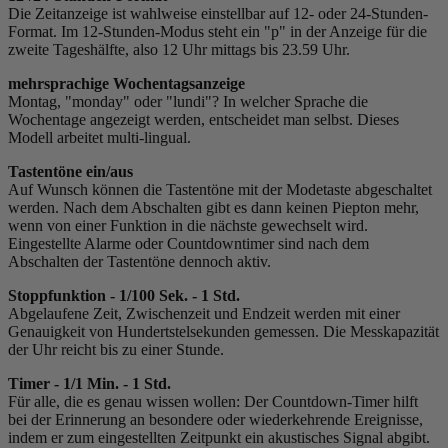
Die Zeitanzeige ist wahlweise einstellbar auf 12- oder 24-Stunden-
Format. Im 12-Stunden-Modus steht ein "p" in der Anzeige für die
zweite Tageshälfte, also 12 Uhr mittags bis 23.59 Uhr.
mehrsprachige Wochentagsanzeige
Montag, "monday" oder "lundi"? In welcher Sprache die
Wochentage angezeigt werden, entscheidet man selbst. Dieses
Modell arbeitet multi-lingual.
Tastentöne ein/aus
Auf Wunsch können die Tastentöne mit der Modetaste abgeschaltet
werden. Nach dem Abschalten gibt es dann keinen Piepton mehr,
wenn von einer Funktion in die nächste gewechselt wird.
Eingestellte Alarme oder Countdowntimer sind nach dem
Abschalten der Tastentöne dennoch aktiv.
Stoppfunktion - 1/100 Sek. - 1 Std.
Abgelaufene Zeit, Zwischenzeit und Endzeit werden mit einer
Genauigkeit von Hundertstelsekunden gemessen. Die Messkapazität
der Uhr reicht bis zu einer Stunde.
Timer - 1/1 Min. - 1 Std.
Für alle, die es genau wissen wollen: Der Countdown-Timer hilft
bei der Erinnerung an besondere oder wiederkehrende Ereignisse,
indem er zum eingestellten Zeitpunkt ein akustisches Signal abgibt.