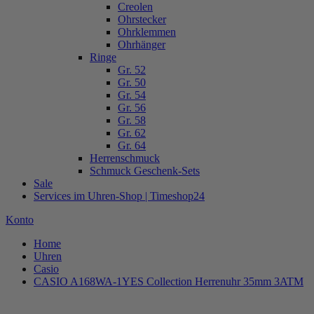
Creolen
Ohrstecker
Ohrklemmen
Ohrhänger
Ringe
Gr. 52
Gr. 50
Gr. 54
Gr. 56
Gr. 58
Gr. 62
Gr. 64
Herrenschmuck
Schmuck Geschenk-Sets
Sale
Services im Uhren-Shop | Timeshop24
Konto
Home
Uhren
Casio
CASIO A168WA-1YES Collection Herrenuhr 35mm 3ATM