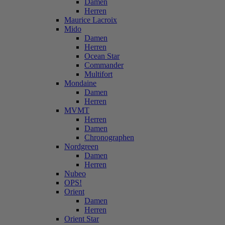
Damen
Herren
Maurice Lacroix
Mido
Damen
Herren
Ocean Star
Commander
Multifort
Mondaine
Damen
Herren
MVMT
Herren
Damen
Chronographen
Nordgreen
Damen
Herren
Nubeo
OPS!
Orient
Damen
Herren
Orient Star