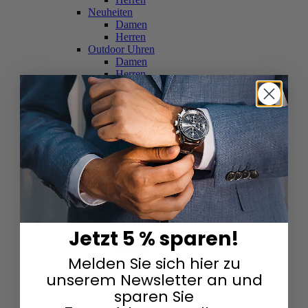
Neuheiten
Damen
Herren
Outdoor Uhren
Damen
Herren
Schweizer Uhren
Damen
Herren
Skelettuhren
Damen
Herren
Smartwatches
Damen
Herren
Solaruhren
Herren
Damen
Jetzt 5 % sparen!
Sportuhren
Damen
Melden Sie sich hier zu
Herren
Swarovski & Edelsteine
unserem Newsletter an und
Damen
sparen Sie
Herren