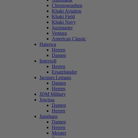
Chronographen
Khaki Aviation
Khaki Field
Khaki Navy
Jazzmaster
Ventura
American Classic
Hanowa
Herren
Damen
Ingersoll
Herren
Ersatzbänder
Jacques Lemans
Damen
Herren
JDM Military
Jowissa
Damen
Herren
Junghans
Damen
Herren
Meister