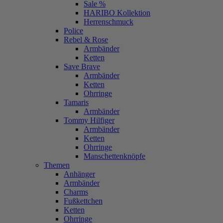
Sale %
HARIBO Kollektion
Herrenschmuck
Police
Rebel & Rose
Armbänder
Ketten
Save Brave
Armbänder
Ketten
Ohrringe
Tamaris
Armbänder
Tommy Hilfiger
Armbänder
Ketten
Ohrringe
Manschettenknöpfe
Themen
Anhänger
Armbänder
Charms
Fußkettchen
Ketten
Ohrringe