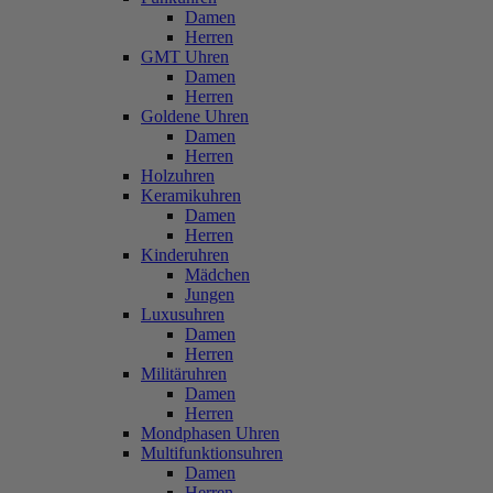
Damen
Herren
GMT Uhren
Damen
Herren
Goldene Uhren
Damen
Herren
Holzuhren
Keramikuhren
Damen
Herren
Kinderuhren
Mädchen
Jungen
Luxusuhren
Damen
Herren
Militäruhren
Damen
Herren
Mondphasen Uhren
Multifunktionsuhren
Damen
Herren