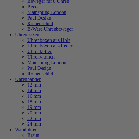
Beweger für 8 Uhren
Beco
Mainspring London
Paul Design
Rothenschild
B-Ware Uhrenbeweger
Uhrenboxen
Uhrenboxen aus Holz
Uhrenboxen aus Leder
Uhrenkoffer
Uhrenvitrinen
Mainspring London
Paul Design
Rothenschild
Uhrenbänder
12 mm
14 mm
16 mm
18 mm
19 mm
20 mm
22 mm
24 mm
Wanduhren
Braun