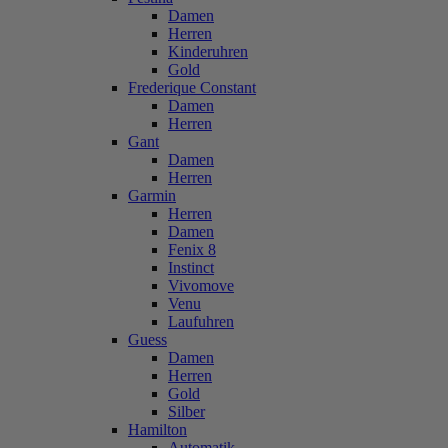
Damen
Herren
Kinderuhren
Gold
Frederique Constant
Damen
Herren
Gant
Damen
Herren
Garmin
Herren
Damen
Fenix 8
Instinct
Vivomove
Venu
Laufuhren
Guess
Damen
Herren
Gold
Silber
Hamilton
Automatik