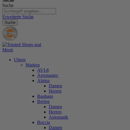
Suche
Suche
Erweiterte Suche
Suche
Menü
Uhren
Marken
AVI-8
Aeronautec
Alpina
Damen
Herren
Bauhaus
Bering
Damen
Herren
Automatik
Boccia
Damen