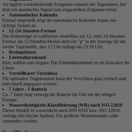
An täglich wiederkehrende Ereignisse erinnert der Tagesalarm, bei
dem ein akustisches Signal zum eingestellten Zeitpunkt ertönt.
Automatischer Kalender
Einmal eingestellt zeigt der automatische Kalender immer das
richtige Datum an.
12-/24-Stunden-Format
Die Zeitanzeige ist wahlweise einstellbar auf 12- oder 24-Stunden-
Format. Im 12-Stunden-Modus steht ein "p" in der Anzeige für die
zweite Tageshälfte, also 12 Uhr mittags bis 23.59 Uhr.
Resingehäuse
Edelstahlarmband
Hart, haltbar und elegant: Das Edelstahlarmband ist ein Klassiker für
Uhren
Verstellbarer Verschluss
Für optimalen Tragekomfort kann der Verschluss ganz einfach und
individuell angepasst werden.
7 Jahre - 1 Batterie
Ca. 7 Jahre lang versorgt die Batterie die Uhr mit der nötigen
Energie.
Wasserdichtigkeits-Klassifizierung (WR) nach ISO 22810
Dieses Modell ist wasserdicht nach DIN 8310 bzw. ISO 22810,
verträgt also leichte Spritzer. Ein größerer Wasserkontakt sollte
vermieden werden.