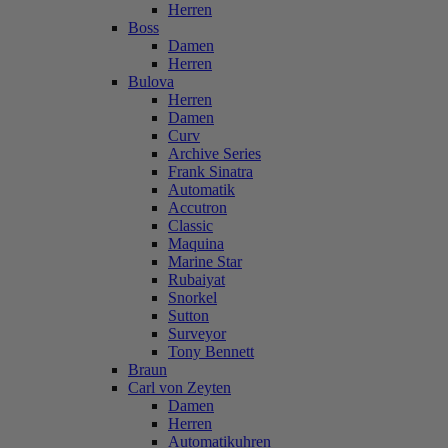
Herren
Boss
Damen
Herren
Bulova
Herren
Damen
Curv
Archive Series
Frank Sinatra
Automatik
Accutron
Classic
Maquina
Marine Star
Rubaiyat
Snorkel
Sutton
Surveyor
Tony Bennett
Braun
Carl von Zeyten
Damen
Herren
Automatikuhren