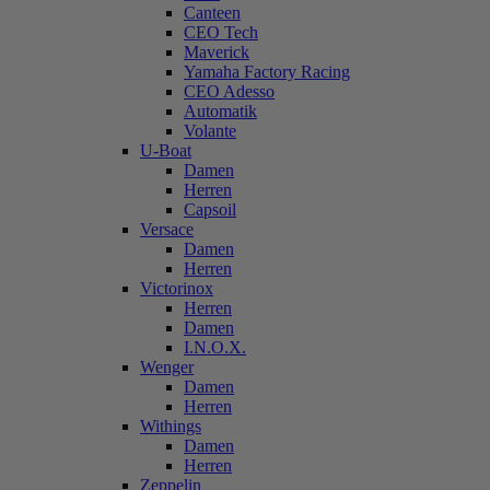
Canteen
CEO Tech
Maverick
Yamaha Factory Racing
CEO Adesso
Automatik
Volante
U-Boat
Damen
Herren
Capsoil
Versace
Damen
Herren
Victorinox
Herren
Damen
I.N.O.X.
Wenger
Damen
Herren
Withings
Damen
Herren
Zeppelin