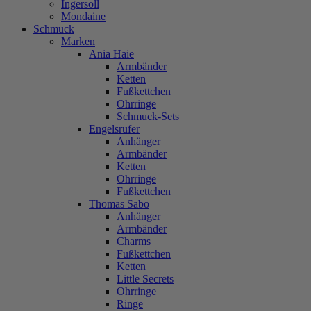
Ingersoll
Mondaine
Schmuck
Marken
Ania Haie
Armbänder
Ketten
Fußkettchen
Ohrringe
Schmuck-Sets
Engelsrufer
Anhänger
Armbänder
Ketten
Ohrringe
Fußkettchen
Thomas Sabo
Anhänger
Armbänder
Charms
Fußkettchen
Ketten
Little Secrets
Ohrringe
Ringe