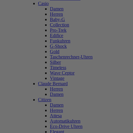
Casio
Damen
Herren
Baby-G
Collection
Pro-Trek
Edifice
Funkuhren
G-Shock
Gold
Taschenrechner-Uhren
Silber
Timeless
Wave Ceptor
Vintage
Claude Bernard
Herren
Damen
Citizen
Damen
Herren
Attesa
Automatikuhren
Eco-Drive Uhren
Elegant