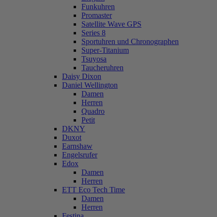
Funkuhren
Promaster
Satellite Wave GPS
Series 8
Sportuhren und Chronographen
Super-Titanium
Tsuyosa
Taucheruhren
Daisy Dixon
Daniel Wellington
Damen
Herren
Quadro
Petit
DKNY
Duxot
Earnshaw
Engelsrufer
Edox
Damen
Herren
ETT Eco Tech Time
Damen
Herren
Festina