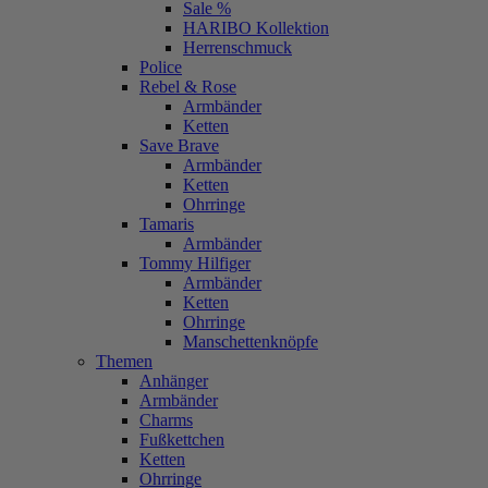
Sale %
HARIBO Kollektion
Herrenschmuck
Police
Rebel & Rose
Armbänder
Ketten
Save Brave
Armbänder
Ketten
Ohrringe
Tamaris
Armbänder
Tommy Hilfiger
Armbänder
Ketten
Ohrringe
Manschettenknöpfe
Themen
Anhänger
Armbänder
Charms
Fußkettchen
Ketten
Ohrringe