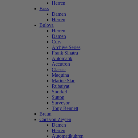
Herren
Boss
Damen
Herren
Bulova
Herren
Damen
Curv
Archive Series
Frank Sinatra
Automatik
Accutron
Classic
Maquina
Marine Star
Rubaiyat
Snorkel
Sutton
Surveyor
Tony Bennett
Braun
Carl von Zeyten
Damen
Herren
Automatikuhren