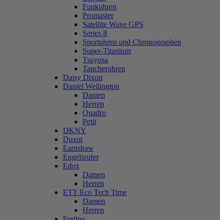
Funkuhren
Promaster
Satellite Wave GPS
Series 8
Sportuhren und Chronographen
Super-Titanium
Tsuyosa
Taucheruhren
Daisy Dixon
Daniel Wellington
Damen
Herren
Quadro
Petit
DKNY
Duxot
Earnshaw
Engelsrufer
Edox
Damen
Herren
ETT Eco Tech Time
Damen
Herren
Festina