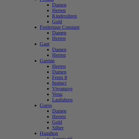
Damen
Herren
Kinderuhren
Gold
Frederique Constant
Damen
Herren
Gant
Damen
Herren
Garmin
Herren
Damen
Fenix 8
Instinct
Vivomove
Venu
Laufuhren
Guess
Damen
Herren
Gold
Silber
Hamilton
Automatik