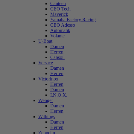
Canteen
CEO Tech
Maverick
Yamaha Factory Racing
CEO Adesso
Automatik
Volante
U-Boat
Damen
Herren
Capsoil
Versace
Damen
Herren
Victorinox
Herren
Damen
I.N.O.X.
Wenger
Damen
Herren
Withings
Damen
Herren
Zeppelin