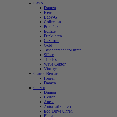
Casio
Damen
Herren
Baby-G
Collection
Pro-Trek
Edifice
Funkuhren
G-Shock
Gold
Taschenrechner-Uhren
Silber
Timeless
Wave Ceptor
Vintage
Claude Bernard
Herren
Damen
Citizen
Damen
Herren
Attesa
Automatikuhren
Eco-Drive Uhren
Elegant