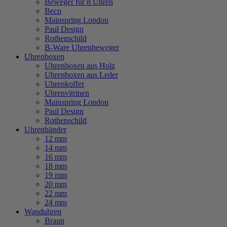
Beweger für 8 Uhren
Beco
Mainspring London
Paul Design
Rothenschild
B-Ware Uhrenbeweger
Uhrenboxen
Uhrenboxen aus Holz
Uhrenboxen aus Leder
Uhrenkoffer
Uhrenvitrinen
Mainspring London
Paul Design
Rothenschild
Uhrenbänder
12 mm
14 mm
16 mm
18 mm
19 mm
20 mm
22 mm
24 mm
Wanduhren
Braun