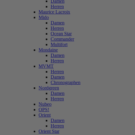
Damen
Herren
Maurice Lacroix
Mido
Damen
Herren
Ocean Star
Commander
Multifort
Mondaine
Damen
Herren
MVMT
Herren
Damen
Chronographen
Nordgreen
Damen
Herren
Nubeo
OPS!
Orient
Damen
Herren
Orient Star