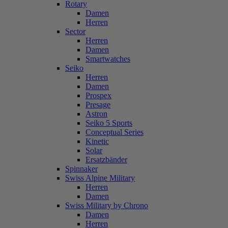
Rotary
Damen
Herren
Sector
Herren
Damen
Smartwatches
Seiko
Herren
Damen
Prospex
Presage
Astron
Seiko 5 Sports
Conceptual Series
Kinetic
Solar
Ersatzbänder
Spinnaker
Swiss Alpine Military
Herren
Damen
Swiss Military by Chrono
Damen
Herren