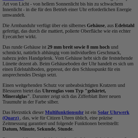
Art von Licht - von hellem Sonnenlicht bis hin zu schwachem
Innenlicht - in die für den Betrieb einer Uhr erforderlichen Energie
umwandelt.
Die Armbanduhr verfügt über ein silbernes
Gehäuse
, aus
Edelstahl
gefertigt, das durch die
mattiert, poliert
e Oberfläche wie ein echter
Eyecatcher wirkt.
Das
rund
e Gehäuse ist
29 mm breit
sowie 8 mm hoch
und
schmückt, natürlich abhängig vom individuellen Geschmack,
nahezu jedes Handgelenk. Vom Gehäuse hebt sich die
feststehend
e
Lünette dezent ab. Beim Gehäuseboden der Uhr handelt es sich um
einen Edelstahlboden, gepresst, der den Schlusspunkt für ein
ansprechendes Design setzt.
Einen weitgehenden Schutz vor unbeabsichtigten Kratzern und
Blessuren bietet das
Uhrenglas vom Typ "gehärtet,
Mineralglas"
. Darunter zeigt sich das Zifferblatt Ihrer neuen
Traumuhr in der Farbe
silber
.
Das Herzstück dieser
Multifunktionsuhr
ist ein
Solar Uhrwerk
(Quarz)
, das, wie für Citizen Uhren üblich, eine präzise
Zeitmessung garantiert und folgende Funktionen bereitstellt:
Datum, Minute, Sekunde, Stunde
.