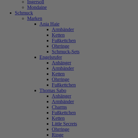
Ingersoll
Mondaine
Schmuck
Marken
Ania Haie
Armbänder
Ketten
Fußkettchen
Ohrringe
Schmuck-Sets
Engelsrufer
Anhänger
Armbänder
Ketten
Ohrringe
Fußkettchen
Thomas Sabo
Anhänger
Armbänder
Charms
Fußkettchen
Ketten
Little Secrets
Ohrringe
Ringe