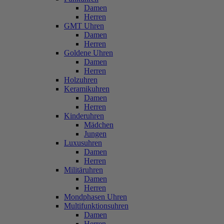
Damen
Herren
GMT Uhren
Damen
Herren
Goldene Uhren
Damen
Herren
Holzuhren
Keramikuhren
Damen
Herren
Kinderuhren
Mädchen
Jungen
Luxusuhren
Damen
Herren
Militäruhren
Damen
Herren
Mondphasen Uhren
Multifunktionsuhren
Damen
Herren