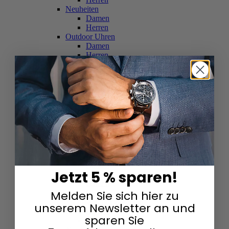
Neuheiten
Damen
Herren
Outdoor Uhren
Damen
Herren
Schweizer Uhren
Damen
Herren
Skelettuhren
Damen
Herren
Smartwatches
Damen
Herren
Solaruhren
Herren
Damen
Jetzt 5 % sparen!
Sportuhren
Damen
Melden Sie sich hier zu
Herren
Swarovski & Edelsteine
unserem Newsletter an und
Damen
sparen Sie
Herren