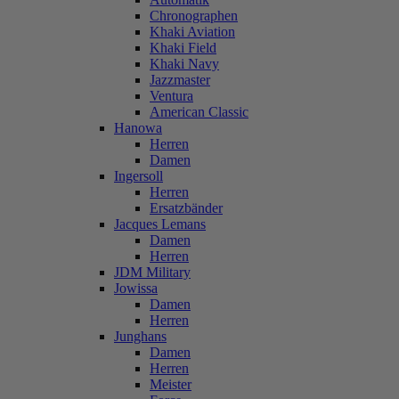
Chronographen
Khaki Aviation
Khaki Field
Khaki Navy
Jazzmaster
Ventura
American Classic
Hanowa
Herren
Damen
Ingersoll
Herren
Ersatzbänder
Jacques Lemans
Damen
Herren
JDM Military
Jowissa
Damen
Herren
Junghans
Damen
Herren
Meister