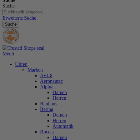
Suche
Suche
Erweiterte Suche
Suche
Menü
Uhren
Marken
AVI-8
Aeronautec
Alpina
Damen
Herren
Bauhaus
Bering
Damen
Herren
Automatik
Boccia
Damen