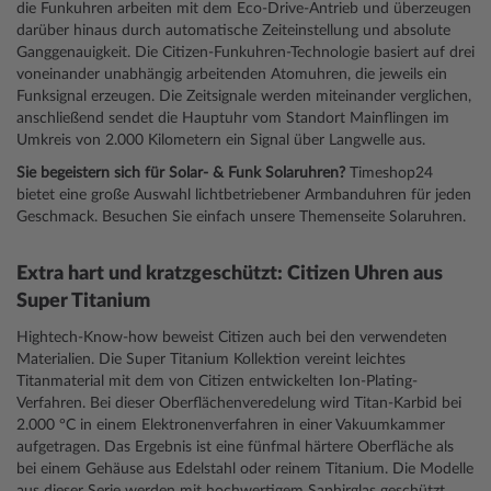
die Funkuhren arbeiten mit dem Eco-Drive-Antrieb und überzeugen
darüber hinaus durch automatische Zeiteinstellung und absolute
Ganggenauigkeit. Die Citizen-Funkuhren-Technologie basiert auf drei
voneinander unabhängig arbeitenden Atomuhren, die jeweils ein
Funksignal erzeugen. Die Zeitsignale werden miteinander verglichen,
anschließend sendet die Hauptuhr vom Standort Mainflingen im
Umkreis von 2.000 Kilometern ein Signal über Langwelle aus.
Sie begeistern sich für Solar- & Funk Solaruhren?
Timeshop24
bietet eine große Auswahl lichtbetriebener Armbanduhren für jeden
Geschmack. Besuchen Sie einfach unsere
Themenseite Solaruhren
.
Extra hart und kratzgeschützt: Citizen Uhren aus
Super Titanium
Hightech-Know-how beweist Citizen auch bei den verwendeten
Materialien. Die Super Titanium Kollektion vereint leichtes
Titanmaterial mit dem von Citizen entwickelten Ion-Plating-
Verfahren. Bei dieser Oberflächenveredelung wird Titan-Karbid bei
2.000 °C in einem Elektronenverfahren in einer Vakuumkammer
aufgetragen. Das Ergebnis ist eine fünfmal härtere Oberfläche als
bei einem Gehäuse aus Edelstahl oder reinem Titanium. Die Modelle
aus dieser Serie werden mit hochwertigem Saphirglas geschützt