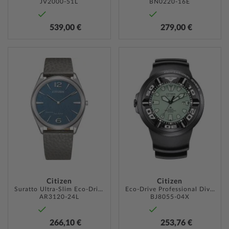
JV2000-51L
BN0220-16E
539,00 €
279,00 €
ZUR
ZUR
WUNSCHLISTE
WUNSC
HINZUFÜGEN
HINZU
Citizen
Citizen
Suratto Ultra-Slim Eco-Drive 38,4mm 3ATM
Eco-Drive Professional Diver 48mm 30ATM
AR3120-24L
BJ8055-04X
266,10 €
253,76 €