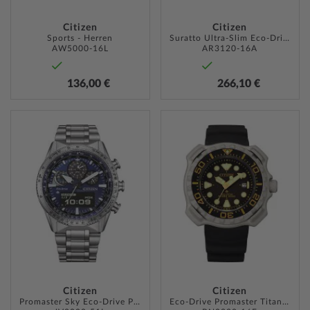
Citizen
Citizen
Sports - Herren
Suratto Ultra-Slim Eco-Drive 38,4mm 3ATM
AW5000-16L
AR3120-16A
136,00 €
266,10 €
ZUR
ZUR
WUNSCHLISTE
WUNSC
HINZUFÜGEN
HINZU
Citizen
Citizen
Promaster Sky Eco-Drive Pilot 43mm 20ATM
Eco-Drive Promaster Titanium 47mm