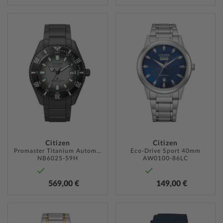
ZUR
ZUR
WUNSCHLISTE
WUNSC
HINZUFÜGEN
HINZU
Citizen
Citizen
Promaster Titanium Autom. 41mm
Eco-Drive Sport 40mm
NB6025-59H
AW0100-86LC
569,00 €
149,00 €
ZUR
ZUR