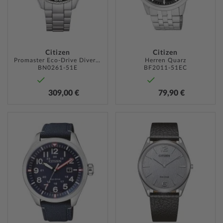
Citizen
Citizen
Promaster Eco-Drive Diver 40mm 20ATM
Herren Quarz
BN0261-51E
BF2011-51EC
309,00 €
79,90 €
ZUR
ZUR
WUNSCHLISTE
WUNSC
HINZUFÜGEN
HINZU