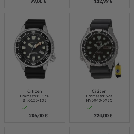
99,00 €
132,99 €
ZUR
ZUR
WUNSCHLISTE
WUNSC
HINZUFÜGEN
HINZU
Citizen
Citizen
Promaster - Sea
Promaster Sea
BN0150-10E
NY0040-09EC
206,00 €
224,00 €
ZUR
ZUR