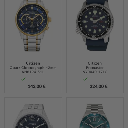
WUNSCHLISTE
WUNSC
HINZUFÜGEN
HINZU
Citizen
Citizen
Quarz Chronograph 42mm
Promaster
AN8194-51L
NY0040-17LC
143,00 €
224,00 €
ZUR
ZUR
WUNSCHLISTE
WUNSC
HINZUFÜGEN
HINZU