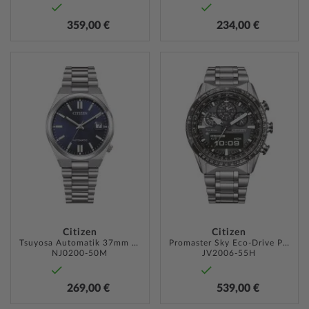
359,00 €
234,00 €
ZUR
ZUR
WUNSCHLISTE
WUNSC
HINZUFÜGEN
HINZU
Citizen
Citizen
Tsuyosa Automatik 37mm 5ATM
Promaster Sky Eco-Drive Pilot 43mm 20ATM
NJ0200-50M
JV2006-55H
269,00 €
539,00 €