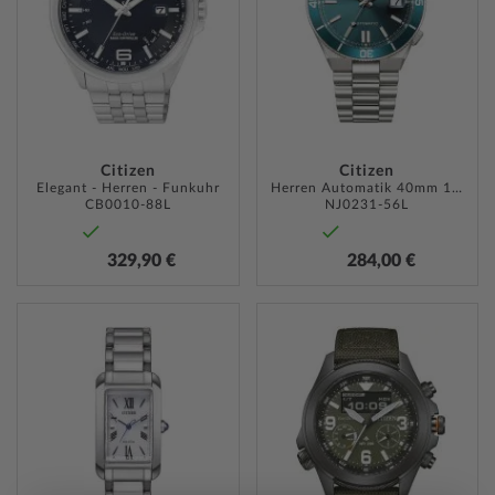
Citizen
Citizen
Elegant - Herren - Funkuhr
Herren Automatik 40mm 10ATM
CB0010-88L
NJ0231-56L
329,90 €
284,00 €
ZUR
ZUR
WUNSCHLISTE
WUNSC
HINZUFÜGEN
HINZU