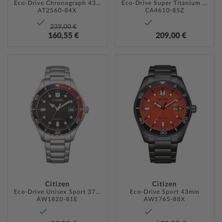
Eco-Drive Chronograph 43mm 10ATM
Eco-Drive Super Titanium Chronograph 43mm 10ATM
AT2560-84X
CA4610-85Z
239,00 €
160,55 €
209,00 €
ZUR
ZUR
WUNSCHLISTE
WUNSC
HINZUFÜGEN
HINZU
Citizen
Citizen
Eco-Drive Unisex Sport 37mm 10ATM
Eco-Drive Sport 43mm
AW1820-81E
AW1765-88X