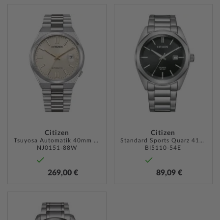
ZUR
ZUR
WUNSCHLISTE
WUNSC
HINZUFÜGEN
HINZU
Citizen
Citizen
Tsuyosa Automatik 40mm 5ATM
Standard Sports Quarz 41mm 5ATM
NJ0151-88W
BI5110-54E
269,00 €
89,09 €
ZUR
WUNSCHLISTE