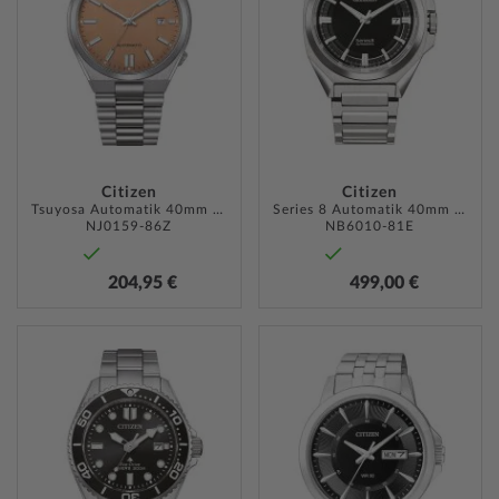
HINZUFÜGEN
HINZU
Citizen
Citizen
Tsuyosa Automatik 40mm 5ATM
Series 8 Automatik 40mm 10ATM
NJ0159-86Z
NB6010-81E
204,95 €
499,00 €
ZUR
ZUR
WUNSCHLISTE
WUNSC
HINZUFÜGEN
HINZU