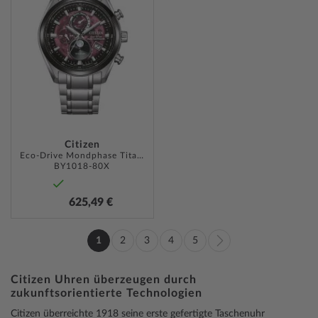
HINZUFÜGEN
Citizen
Eco-Drive Mondphase Titanium Funkuhr 43mm
BY1018-80X
625,49 €
Seite
1
2
3
4
5
Sie
Seite
Seite
Seite
Seite
Seite
Weiter
lesen
Citizen Uhren überzeugen durch
zukunftsorientierte Technologien
gerade
Citizen überreichte 1918 seine erste gefertigte Taschenuhr
Seite