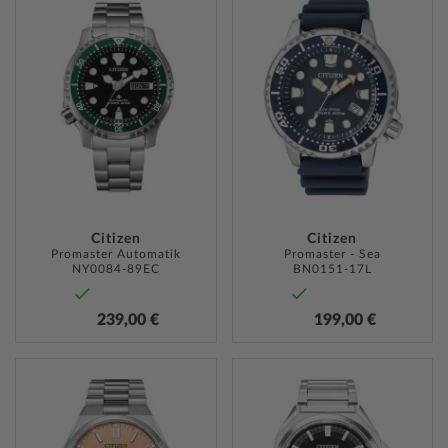
WUNSCHLISTE
WUNSC
HINZUFÜGEN
HINZU
Citizen
Citizen
Promaster Automatik
Promaster - Sea
NY0084-89EC
BN0151-17L
239,00 €
199,00 €
ZUR
ZUR
WUNSCHLISTE
WUNSC