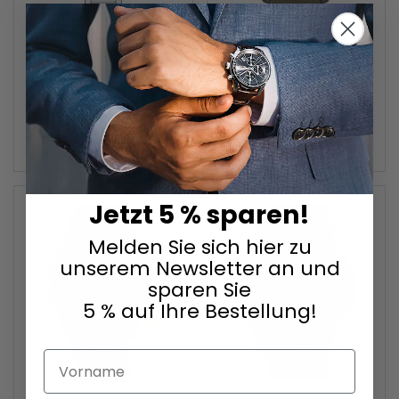
Citizen
Citizen
Eco-Drive L 32,5mm 5ATM
Promaster 35th Anniversary Eco-Drive Combination 44mm 20ATM
EW5620-55A
JV1005-02W
284,15 €
469,00 €
Jetzt 5 % sparen!
ZUR
ZUR
WUNSCHLISTE
WUNSC
Melden Sie sich hier zu
unserem Newsletter an und
HINZUFÜGEN
HINZU
sparen Sie
5 % auf Ihre Bestellung!
Vorname