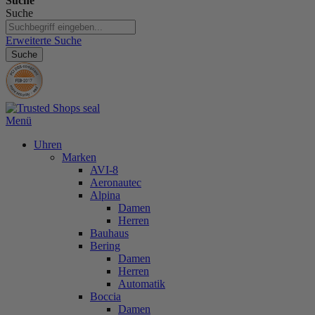
Suche
Suche
Erweiterte Suche
Suche
Menü
Uhren
Marken
AVI-8
Aeronautec
Alpina
Damen
Herren
Bauhaus
Bering
Damen
Herren
Automatik
Boccia
Damen