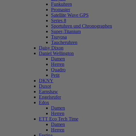
Funkuhren
Promaster
Satellite Wave GPS
Series 8
Sportuhren und Chronographen
Super-Titanium
Tsuyosa
Taucheruhren
Daisy Dixon
Daniel Wellington
Damen
Herren
Quadro
Petit
DKNY
Duxot
Earnshaw
Engelsrufer
Edox
Damen
Herren
ETT Eco Tech Time
Damen
Herren
Festina