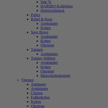
Sale %
HARIBO Kollektion
Herrenschmuck
Police
Rebel & Rose
Armbänder
Ketten
Save Brave
Armbänder
Ketten
Ohrringe
Tamaris
Armbänder
Tommy Hilfiger
Armbänder
Ketten
Ohrringe
Manschettenknöpfe
Themen
Anhänger
Armbänder
Charms
Fußkettchen
Ketten
Ohrringe