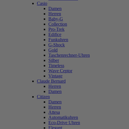
Casio
Damen
Herren
Baby-G
Collection
Pro-Trek
Edifice
Funkuhren
G-Shock
Gold
Taschenrechner-Uhren
Silber
Timeless
Wave Ceptor
Vintage
Claude Bernard
Herren
Damen
Citizen
Damen
Herren
Attesa
Automatikuhren
Eco-Drive Uhren
Elegant