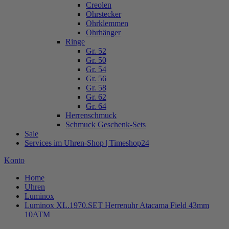
Creolen
Ohrstecker
Ohrklemmen
Ohrhänger
Ringe
Gr. 52
Gr. 50
Gr. 54
Gr. 56
Gr. 58
Gr. 62
Gr. 64
Herrenschmuck
Schmuck Geschenk-Sets
Sale
Services im Uhren-Shop | Timeshop24
Konto
Home
Uhren
Luminox
Luminox XL.1970.SET Herrenuhr Atacama Field 43mm
10ATM