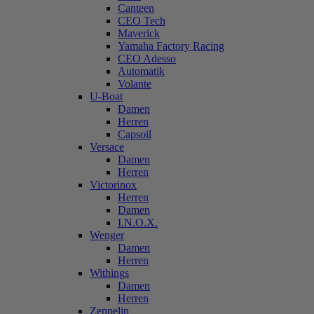
Canteen
CEO Tech
Maverick
Yamaha Factory Racing
CEO Adesso
Automatik
Volante
U-Boat
Damen
Herren
Capsoil
Versace
Damen
Herren
Victorinox
Herren
Damen
I.N.O.X.
Wenger
Damen
Herren
Withings
Damen
Herren
Zeppelin