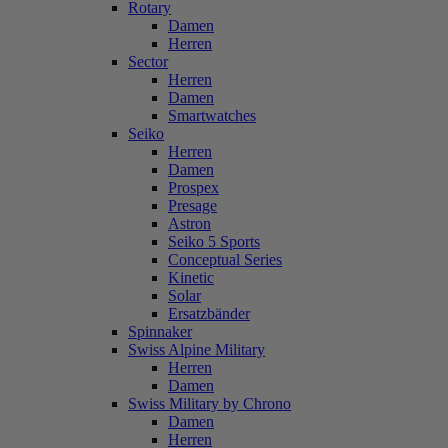
Rotary
Damen
Herren
Sector
Herren
Damen
Smartwatches
Seiko
Herren
Damen
Prospex
Presage
Astron
Seiko 5 Sports
Conceptual Series
Kinetic
Solar
Ersatzbänder
Spinnaker
Swiss Alpine Military
Herren
Damen
Swiss Military by Chrono
Damen
Herren