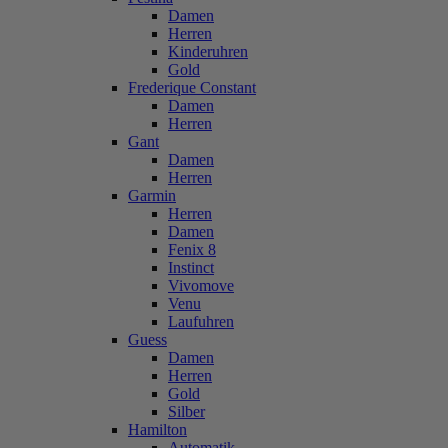
Damen
Herren
Kinderuhren
Gold
Frederique Constant
Damen
Herren
Gant
Damen
Herren
Garmin
Herren
Damen
Fenix 8
Instinct
Vivomove
Venu
Laufuhren
Guess
Damen
Herren
Gold
Silber
Hamilton
Automatik