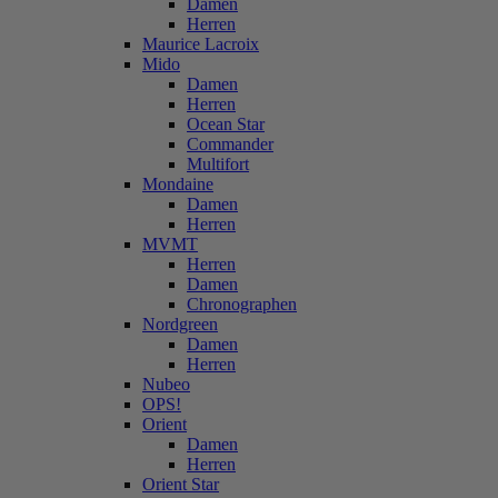
Damen
Herren
Maurice Lacroix
Mido
Damen
Herren
Ocean Star
Commander
Multifort
Mondaine
Damen
Herren
MVMT
Herren
Damen
Chronographen
Nordgreen
Damen
Herren
Nubeo
OPS!
Orient
Damen
Herren
Orient Star