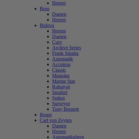
Herren
Boss
Damen
Herren
Bulova
Herren
Damen
Curv
Archive Series
Frank Sinatra
Automatik
Accutron
Classic
Maquina
Marine Star
Rubaiyat
Snorkel
Sutton
Surveyor
Tony Bennett
Braun
Carl von Zeyten
Damen
Herren
Automatikuhren