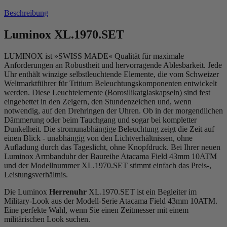
Beschreibung
Luminox XL.1970.SET
LUMINOX ist »SWISS MADE« Qualität für maximale
Anforderungen an Robustheit und hervorragende Ablesbarkeit. Jede
Uhr enthält winzige selbstleuchtende Elemente, die vom Schweizer
Weltmarktführer für Tritium Beleuchtungskomponenten entwickelt
werden. Diese Leuchtelemente (Borosilikatglaskapseln) sind fest
eingebettet in den Zeigern, den Stundenzeichen und, wenn
notwendig, auf den Drehringen der Uhren. Ob in der morgendlichen
Dämmerung oder beim Tauchgang und sogar bei kompletter
Dunkelheit. Die stromunabhängige Beleuchtung zeigt die Zeit auf
einen Blick - unabhängig von den Lichtverhältnissen, ohne
Aufladung durch das Tageslicht, ohne Knopfdruck. Bei Ihrer neuen
Luminox Armbanduhr der Baureihe Atacama Field 43mm 10ATM
und der Modellnummer XL.1970.SET stimmt einfach das Preis-,
Leistungsverhältnis.
Die Luminox
Herrenuhr
XL.1970.SET ist ein Begleiter im
Military-Look aus der Modell-Serie Atacama Field 43mm 10ATM.
Eine perfekte Wahl, wenn Sie einen Zeitmesser mit einem
militärischen Look suchen.