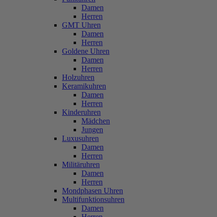
Damen
Herren
GMT Uhren
Damen
Herren
Goldene Uhren
Damen
Herren
Holzuhren
Keramikuhren
Damen
Herren
Kinderuhren
Mädchen
Jungen
Luxusuhren
Damen
Herren
Militäruhren
Damen
Herren
Mondphasen Uhren
Multifunktionsuhren
Damen
Herren