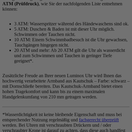
ATM (Prüfdruck)
, wie Sie der nachfolgenden Liste entnehmen
können:
3 ATM: Wasserspritzer während des Händewaschens sind ok.
5 ATM: Duschen & Baden ist mit dieser Uhr möglich.
Schwimmen oder Tauchen nicht.
10 ATM: Einem Schwimmbadbesuch ist die Uhr gewachsen,
Tauchgängen hingegen nicht.
20 ATM und mehr: Ab 20 ATM gilt die Uhr als wasserdicht
und zum Schwimmen und Tauchen in geringer Tiefe
geeignet*.
Zusätzliche Freude an Ihrer neuen Luminox Uhr wird Ihnen das
hochwertig verarbeitete Armband aus Kautschuk – Farbe:
schwarz
–
mit Dornschließe bereiten. Das Kautschuk-Armband bietet einen
hohen Tragekomfort und kann bis zu einem maximalen
Handgelenkumfang von 210 mm getragen werden.
*Wasserdichtigkeit ist keine bleibende Eigenschaft und muss bei
entsprechender Nutzung regelmäßig und
fachgerecht überprüft
werden. Bei Uhren mit verschraubten Drückern und / oder
verschraubter Krone ist darauf zu achten, dass diese auch handfest