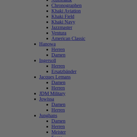
Chronographen
Khaki Aviation
Khaki Field
Khaki Navy
Jazzmaster
Ventura
American Classic
Hanowa
Herren
Damen
Ingersoll
Herren
Ersatzbänder
Jacques Lemans
Damen
Herren
JDM Military
Jowissa
Damen
Herren
Junghans
Damen
Herren
Meister