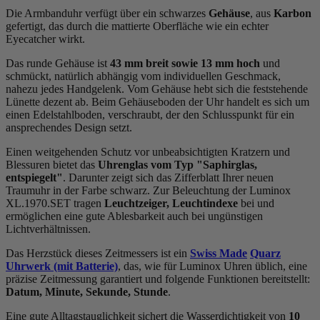
Die Armbanduhr verfügt über ein schwarzes
Gehäuse
, aus
Karbon
gefertigt, das durch die
mattiert
e Oberfläche wie ein echter
Eyecatcher wirkt.
Das
rund
e Gehäuse ist
43 mm breit
sowie 13 mm hoch
und
schmückt, natürlich abhängig vom individuellen Geschmack,
nahezu jedes Handgelenk. Vom Gehäuse hebt sich die
feststehend
e
Lünette dezent ab. Beim Gehäuseboden der Uhr handelt es sich um
einen Edelstahlboden, verschraubt, der den Schlusspunkt für ein
ansprechendes Design setzt.
Einen weitgehenden Schutz vor unbeabsichtigten Kratzern und
Blessuren bietet das
Uhrenglas vom Typ "Saphirglas,
entspiegelt"
. Darunter zeigt sich das Zifferblatt Ihrer neuen
Traumuhr in der Farbe
schwarz
. Zur Beleuchtung der Luminox
XL.1970.SET tragen
Leuchtzeiger, Leuchtindexe
bei und
ermöglichen eine gute Ablesbarkeit auch bei ungünstigen
Lichtverhältnissen.
Das Herzstück dieses Zeitmessers ist ein
Swiss Made
Quarz
Uhrwerk (mit Batterie)
, das, wie für Luminox Uhren üblich, eine
präzise Zeitmessung garantiert und folgende Funktionen bereitstellt:
Datum, Minute, Sekunde, Stunde
.
Eine gute Alltagstauglichkeit sichert die Wasserdichtigkeit von
10