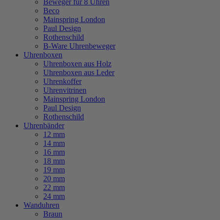
Beweger für 8 Uhren
Beco
Mainspring London
Paul Design
Rothenschild
B-Ware Uhrenbeweger
Uhrenboxen
Uhrenboxen aus Holz
Uhrenboxen aus Leder
Uhrenkoffer
Uhrenvitrinen
Mainspring London
Paul Design
Rothenschild
Uhrenbänder
12 mm
14 mm
16 mm
18 mm
19 mm
20 mm
22 mm
24 mm
Wanduhren
Braun