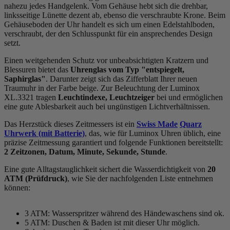
nahezu jedes Handgelenk. Vom Gehäuse hebt sich die
drehbar,
linksseitig
e Lünette dezent ab, ebenso die
verschraubt
e Krone. Beim
Gehäuseboden der Uhr handelt es sich um einen Edelstahlboden,
verschraubt, der den Schlusspunkt für ein ansprechendes Design
setzt.
Einen weitgehenden Schutz vor unbeabsichtigten Kratzern und
Blessuren bietet das
Uhrenglas vom Typ "entspiegelt,
Saphirglas"
. Darunter zeigt sich das Zifferblatt Ihrer neuen
Traumuhr in der Farbe
beige
. Zur Beleuchtung der Luminox
XL.3321 tragen
Leuchtindexe, Leuchtzeiger
bei und ermöglichen
eine gute Ablesbarkeit auch bei ungünstigen Lichtverhältnissen.
Das Herzstück dieses Zeitmessers ist ein
Swiss Made
Quarz
Uhrwerk (mit Batterie)
, das, wie für Luminox Uhren üblich, eine
präzise Zeitmessung garantiert und folgende Funktionen bereitstellt:
2 Zeitzonen, Datum, Minute, Sekunde, Stunde
.
Eine gute Alltagstauglichkeit sichert die Wasserdichtigkeit von
20
ATM (Prüfdruck)
, wie Sie der nachfolgenden Liste entnehmen
können:
3 ATM: Wasserspritzer während des Händewaschens sind ok.
5 ATM: Duschen & Baden ist mit dieser Uhr möglich.