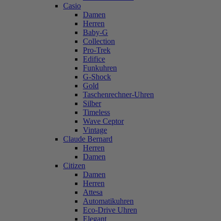
Casio
Damen
Herren
Baby-G
Collection
Pro-Trek
Edifice
Funkuhren
G-Shock
Gold
Taschenrechner-Uhren
Silber
Timeless
Wave Ceptor
Vintage
Claude Bernard
Herren
Damen
Citizen
Damen
Herren
Attesa
Automatikuhren
Eco-Drive Uhren
Elegant