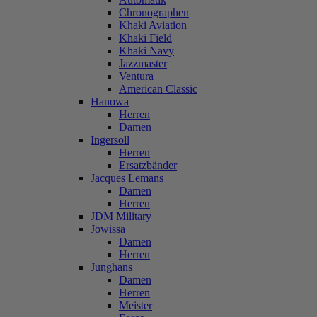
Chronographen
Khaki Aviation
Khaki Field
Khaki Navy
Jazzmaster
Ventura
American Classic
Hanowa
Herren
Damen
Ingersoll
Herren
Ersatzbänder
Jacques Lemans
Damen
Herren
JDM Military
Jowissa
Damen
Herren
Junghans
Damen
Herren
Meister