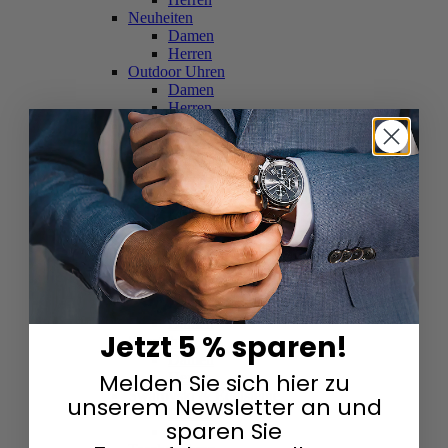
Neuheiten
Damen
Herren
Outdoor Uhren
Damen
Herren
Schweizer Uhren
Damen
Herren
Skelettuhren
Damen
Herren
Smartwatches
Damen
Herren
Solaruhren
Herren
Damen
Jetzt 5 % sparen!
Sportuhren
Damen
Melden Sie sich hier zu
Herren
Swarovski & Edelsteine
unserem Newsletter an und
Damen
sparen Sie
Herren