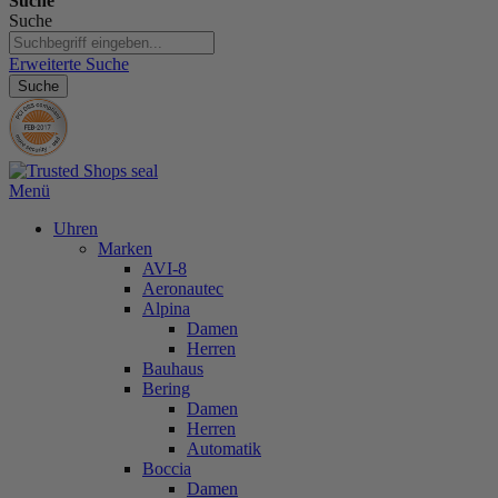
Suche
Suche
Erweiterte Suche
Suche
Menü
Uhren
Marken
AVI-8
Aeronautec
Alpina
Damen
Herren
Bauhaus
Bering
Damen
Herren
Automatik
Boccia
Damen