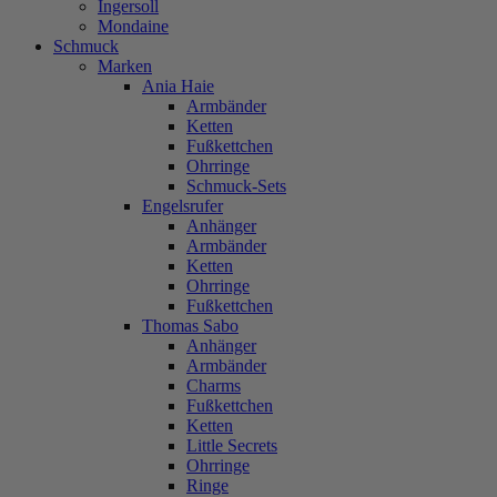
Ingersoll
Mondaine
Schmuck
Marken
Ania Haie
Armbänder
Ketten
Fußkettchen
Ohrringe
Schmuck-Sets
Engelsrufer
Anhänger
Armbänder
Ketten
Ohrringe
Fußkettchen
Thomas Sabo
Anhänger
Armbänder
Charms
Fußkettchen
Ketten
Little Secrets
Ohrringe
Ringe