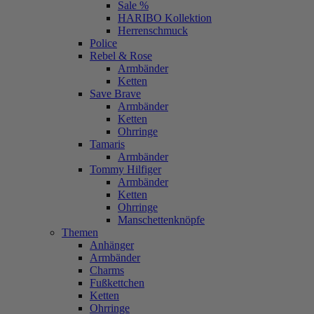
Sale %
HARIBO Kollektion
Herrenschmuck
Police
Rebel & Rose
Armbänder
Ketten
Save Brave
Armbänder
Ketten
Ohrringe
Tamaris
Armbänder
Tommy Hilfiger
Armbänder
Ketten
Ohrringe
Manschettenknöpfe
Themen
Anhänger
Armbänder
Charms
Fußkettchen
Ketten
Ohrringe