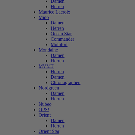
Damen
Herren
Maurice Lacroix
Mido
Damen
Herren
Ocean Star
Commander
Multifort
Mondaine
Damen
Herren
MVMT
Herren
Damen
Chronographen
Nordgreen
Damen
Herren
Nubeo
OPS!
Orient
Damen
Herren
Orient Star