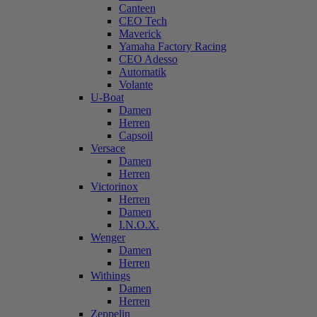
Canteen
CEO Tech
Maverick
Yamaha Factory Racing
CEO Adesso
Automatik
Volante
U-Boat
Damen
Herren
Capsoil
Versace
Damen
Herren
Victorinox
Herren
Damen
I.N.O.X.
Wenger
Damen
Herren
Withings
Damen
Herren
Zeppelin