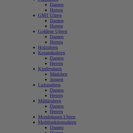
Damen
Herren
GMT Uhren
Damen
Herren
Goldene Uhren
Damen
Herren
Holzuhren
Keramikuhren
Damen
Herren
Kinderuhren
Mädchen
Jungen
Luxusuhren
Damen
Herren
Militäruhren
Damen
Herren
Mondphasen Uhren
Multifunktionsuhren
Damen
Herren