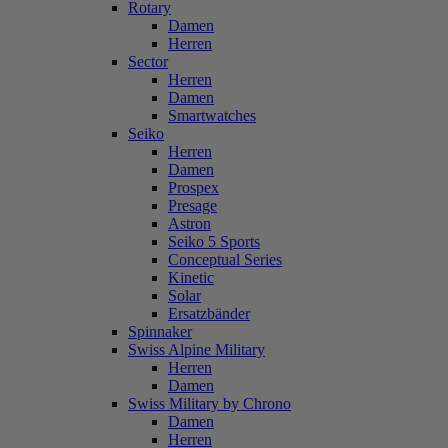
Rotary
Damen
Herren
Sector
Herren
Damen
Smartwatches
Seiko
Herren
Damen
Prospex
Presage
Astron
Seiko 5 Sports
Conceptual Series
Kinetic
Solar
Ersatzbänder
Spinnaker
Swiss Alpine Military
Herren
Damen
Swiss Military by Chrono
Damen
Herren