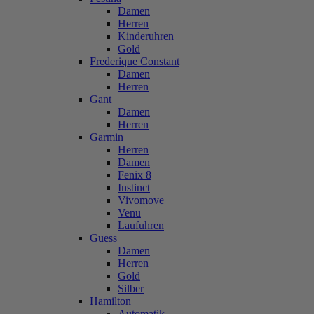
Damen
Herren
Kinderuhren
Gold
Frederique Constant
Damen
Herren
Gant
Damen
Herren
Garmin
Herren
Damen
Fenix 8
Instinct
Vivomove
Venu
Laufuhren
Guess
Damen
Herren
Gold
Silber
Hamilton
Automatik