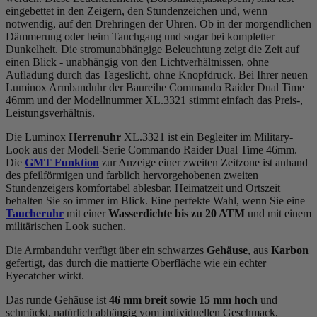
eingebettet in den Zeigern, den Stundenzeichen und, wenn
notwendig, auf den Drehringen der Uhren. Ob in der morgendlichen
Dämmerung oder beim Tauchgang und sogar bei kompletter
Dunkelheit. Die stromunabhängige Beleuchtung zeigt die Zeit auf
einen Blick - unabhängig von den Lichtverhältnissen, ohne
Aufladung durch das Tageslicht, ohne Knopfdruck. Bei Ihrer neuen
Luminox Armbanduhr der Baureihe Commando Raider Dual Time
46mm und der Modellnummer XL.3321 stimmt einfach das Preis-,
Leistungsverhältnis.
Die Luminox
Herrenuhr
XL.3321 ist ein Begleiter im Military-
Look aus der Modell-Serie Commando Raider Dual Time 46mm.
Die
GMT Funktion
zur Anzeige einer zweiten Zeitzone ist anhand
des pfeilförmigen und farblich hervorgehobenen zweiten
Stundenzeigers komfortabel ablesbar. Heimatzeit und Ortszeit
behalten Sie so immer im Blick. Eine perfekte Wahl, wenn Sie eine
Taucheruhr
mit einer
Wasserdichte bis zu 20 ATM
und mit einem
militärischen Look suchen.
Die Armbanduhr verfügt über ein schwarzes
Gehäuse
, aus
Karbon
gefertigt, das durch die
mattiert
e Oberfläche wie ein echter
Eyecatcher wirkt.
Das
rund
e Gehäuse ist
46 mm breit
sowie 15 mm hoch
und
schmückt, natürlich abhängig vom individuellen Geschmack,