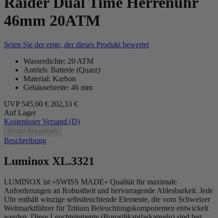
Raider Dual Time Herrenuhr
46mm 20ATM
Seien Sie der erste, der dieses Produkt bewertet
Wasserdichte: 20 ATM
Antrieb: Batterie (Quarz)
Material: Karbon
Gehäusebreite: 46 mm
UVP
545,00 €
202,33 €
Auf Lager
Kostenloser Versand (D)
In den Warenkorb
Beschreibung
Luminox XL.3321
LUMINOX ist »SWISS MADE« Qualität für maximale
Anforderungen an Robustheit und hervorragende Ablesbarkeit. Jede
Uhr enthält winzige selbstleuchtende Elemente, die vom Schweizer
Weltmarktführer für Tritium Beleuchtungskomponenten entwickelt
werden. Diese Leuchtelemente (Borosilikatglaskapseln) sind fest