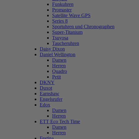
Funkuhren
Promaster
Satellite Wave GPS
Series 8
Sportuhren und Chronographen
Super-Titanium
Tsuyosa
Taucheruhren
Daisy Dixon
Daniel Wellington
Damen
Herren
Quadro
Petit
DKNY
Duxot
Earnshaw
Engelsrufer
Edox
Damen
Herren
ETT Eco Tech Time
Damen
Herren
Festina