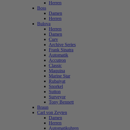
Herren
Boss
Damen
Herren
Bulova
Herren
Damen
Curv
Archive Series
Frank Sinatra
Automatik
Accutron
Classic
Maquina
Marine Star
Rubaiyat
Snorkel
Sutton
Surveyor
Tony Bennett
Braun
Carl von Zeyten
Damen
Herren
Automatikuhren