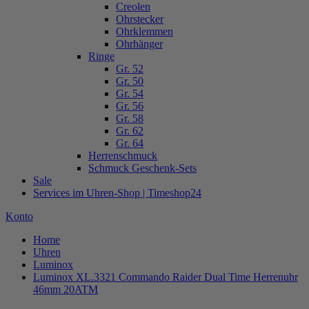
Creolen
Ohrstecker
Ohrklemmen
Ohrhänger
Ringe
Gr. 52
Gr. 50
Gr. 54
Gr. 56
Gr. 58
Gr. 62
Gr. 64
Herrenschmuck
Schmuck Geschenk-Sets
Sale
Services im Uhren-Shop | Timeshop24
Konto
Home
Uhren
Luminox
Luminox XL.3321 Commando Raider Dual Time Herrenuhr
46mm 20ATM