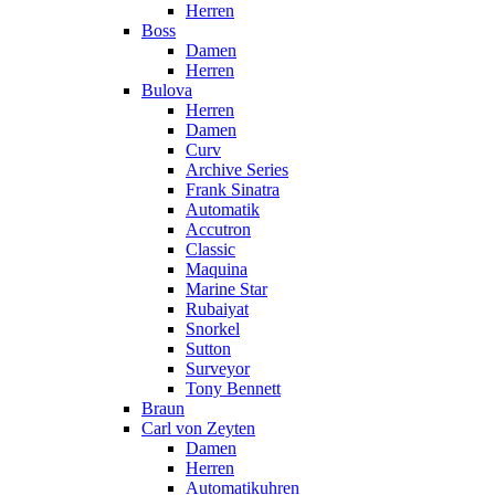
Herren
Boss
Damen
Herren
Bulova
Herren
Damen
Curv
Archive Series
Frank Sinatra
Automatik
Accutron
Classic
Maquina
Marine Star
Rubaiyat
Snorkel
Sutton
Surveyor
Tony Bennett
Braun
Carl von Zeyten
Damen
Herren
Automatikuhren