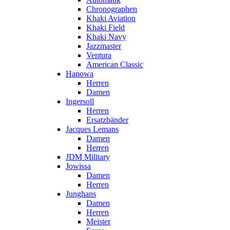
Chronographen
Khaki Aviation
Khaki Field
Khaki Navy
Jazzmaster
Ventura
American Classic
Hanowa
Herren
Damen
Ingersoll
Herren
Ersatzbänder
Jacques Lemans
Damen
Herren
JDM Military
Jowissa
Damen
Herren
Junghans
Damen
Herren
Meister