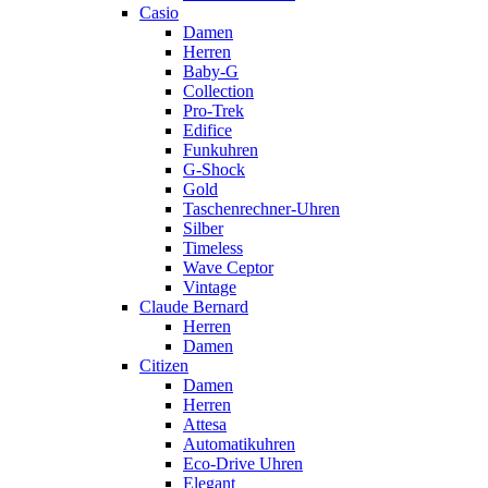
Casio
Damen
Herren
Baby-G
Collection
Pro-Trek
Edifice
Funkuhren
G-Shock
Gold
Taschenrechner-Uhren
Silber
Timeless
Wave Ceptor
Vintage
Claude Bernard
Herren
Damen
Citizen
Damen
Herren
Attesa
Automatikuhren
Eco-Drive Uhren
Elegant