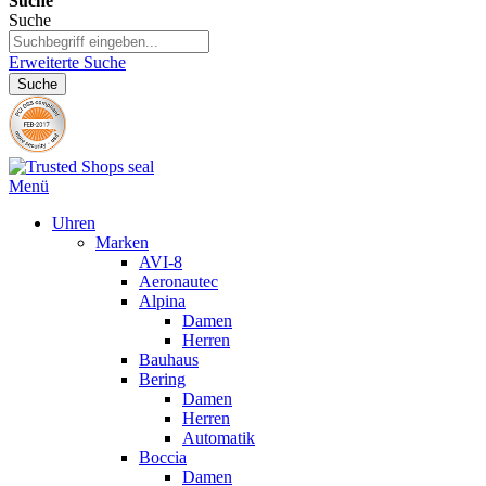
Suche
Suche
Erweiterte Suche
Suche
Menü
Uhren
Marken
AVI-8
Aeronautec
Alpina
Damen
Herren
Bauhaus
Bering
Damen
Herren
Automatik
Boccia
Damen