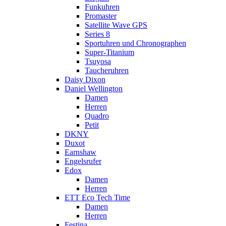
Funkuhren
Promaster
Satellite Wave GPS
Series 8
Sportuhren und Chronographen
Super-Titanium
Tsuyosa
Taucheruhren
Daisy Dixon
Daniel Wellington
Damen
Herren
Quadro
Petit
DKNY
Duxot
Earnshaw
Engelsrufer
Edox
Damen
Herren
ETT Eco Tech Time
Damen
Herren
Festina