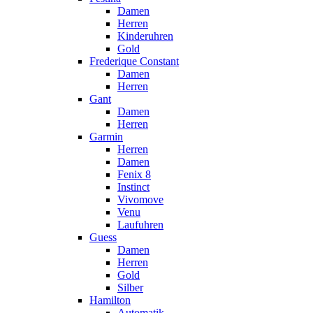
Damen
Herren
Kinderuhren
Gold
Frederique Constant
Damen
Herren
Gant
Damen
Herren
Garmin
Herren
Damen
Fenix 8
Instinct
Vivomove
Venu
Laufuhren
Guess
Damen
Herren
Gold
Silber
Hamilton
Automatik