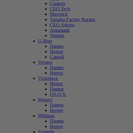
Canteen
CEO Tech
Maverick
Yamaha Factory Racing
CEO Adesso
Automatik
Volante
U-Boat
Damen
Herren
Capsoil
Versace
Damen
Herren
Victorinox
Herren
Damen
I.N.O.X.
Wenger
Damen
Herren
Withings
Damen
Herren
Zeppelin