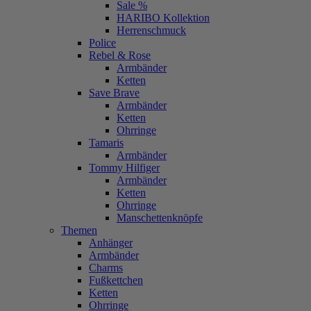
Sale %
HARIBO Kollektion
Herrenschmuck
Police
Rebel & Rose
Armbänder
Ketten
Save Brave
Armbänder
Ketten
Ohrringe
Tamaris
Armbänder
Tommy Hilfiger
Armbänder
Ketten
Ohrringe
Manschettenknöpfe
Themen
Anhänger
Armbänder
Charms
Fußkettchen
Ketten
Ohrringe