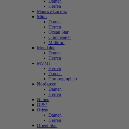
Damen
Herren
Maurice Lacroix
Mido
Damen
Herren
Ocean Star
Commander
Multifort
Mondaine
Damen
Herren
MVMT
Herren
Damen
Chronographen
Nordgreen
Damen
Herren
Nubeo
OPS!
Orient
Damen
Herren
Orient Star