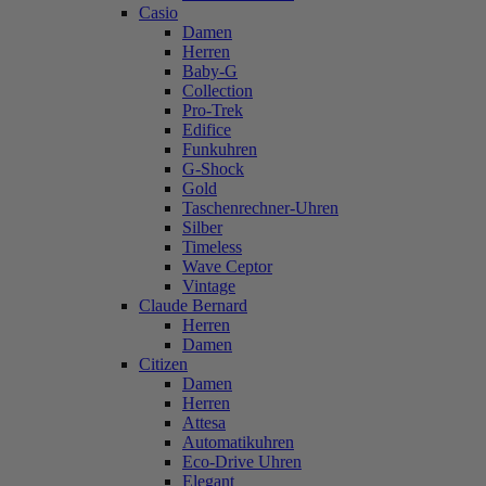
Casio
Damen
Herren
Baby-G
Collection
Pro-Trek
Edifice
Funkuhren
G-Shock
Gold
Taschenrechner-Uhren
Silber
Timeless
Wave Ceptor
Vintage
Claude Bernard
Herren
Damen
Citizen
Damen
Herren
Attesa
Automatikuhren
Eco-Drive Uhren
Elegant