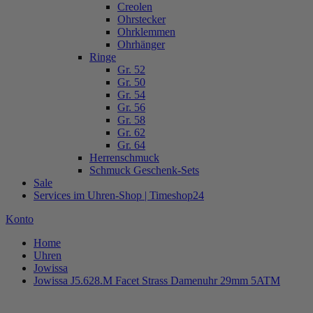
Creolen
Ohrstecker
Ohrklemmen
Ohrhänger
Ringe
Gr. 52
Gr. 50
Gr. 54
Gr. 56
Gr. 58
Gr. 62
Gr. 64
Herrenschmuck
Schmuck Geschenk-Sets
Sale
Services im Uhren-Shop | Timeshop24
Konto
Home
Uhren
Jowissa
Jowissa J5.628.M Facet Strass Damenuhr 29mm 5ATM