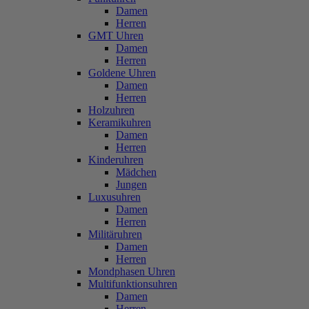
Damen
Herren
GMT Uhren
Damen
Herren
Goldene Uhren
Damen
Herren
Holzuhren
Keramikuhren
Damen
Herren
Kinderuhren
Mädchen
Jungen
Luxusuhren
Damen
Herren
Militäruhren
Damen
Herren
Mondphasen Uhren
Multifunktionsuhren
Damen
Herren