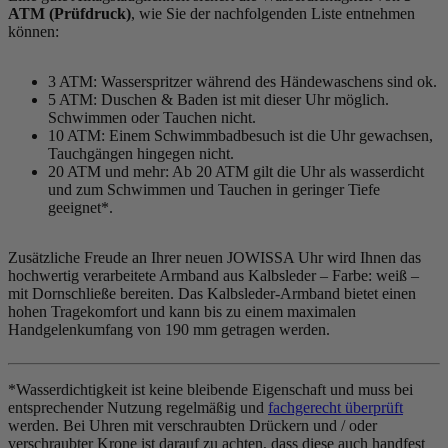
ATM (Prüfdruck)
, wie Sie der nachfolgenden Liste entnehmen
können:
3 ATM: Wasserspritzer während des Händewaschens sind ok.
5 ATM: Duschen & Baden ist mit dieser Uhr möglich.
Schwimmen oder Tauchen nicht.
10 ATM: Einem Schwimmbadbesuch ist die Uhr gewachsen,
Tauchgängen hingegen nicht.
20 ATM und mehr: Ab 20 ATM gilt die Uhr als wasserdicht
und zum Schwimmen und Tauchen in geringer Tiefe
geeignet*.
Zusätzliche Freude an Ihrer neuen JOWISSA Uhr wird Ihnen das
hochwertig verarbeitete Armband aus Kalbsleder – Farbe:
weiß
–
mit Dornschließe bereiten. Das Kalbsleder-Armband bietet einen
hohen Tragekomfort und kann bis zu einem maximalen
Handgelenkumfang von 190 mm getragen werden.
*Wasserdichtigkeit ist keine bleibende Eigenschaft und muss bei
entsprechender Nutzung regelmäßig und
fachgerecht überprüft
werden. Bei Uhren mit verschraubten Drückern und / oder
verschraubter Krone ist darauf zu achten, dass diese auch handfest