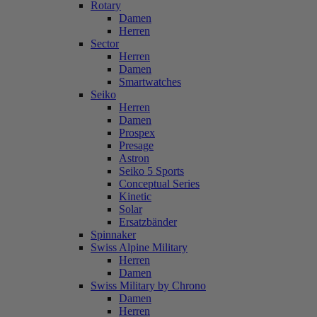
Rotary
Damen
Herren
Sector
Herren
Damen
Smartwatches
Seiko
Herren
Damen
Prospex
Presage
Astron
Seiko 5 Sports
Conceptual Series
Kinetic
Solar
Ersatzbänder
Spinnaker
Swiss Alpine Military
Herren
Damen
Swiss Military by Chrono
Damen
Herren