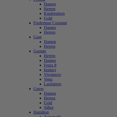
Damen
Herren
Kinderuhren
Gold
Frederique Constant
Damen
Herren
Gant
Damen
Herren
Garmin
Herren
Damen
Fenix 8
Instinct
Vivomove
Venu
Laufuhren
Guess
Damen
Herren
Gold
Silber
Hamilton
Automatik