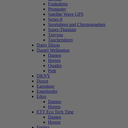
Funkuhren
Promaster
Satellite Wave GPS
Series 8
Sportuhren und Chronographen
Super-Titanium
Tsuyosa
Taucheruhren
Daisy Dixon
Daniel Wellington
Damen
Herren
Quadro
Petit
DKNY
Duxot
Earnshaw
Engelsrufer
Edox
Damen
Herren
ETT Eco Tech Time
Damen
Herren
Festina