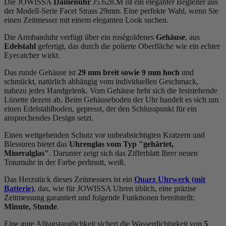
Die JOWISSA
Damenuhr
J5.628.M ist ein eleganter Begleiter aus
der Modell-Serie Facet Strass 29mm. Eine perfekte Wahl, wenn Sie
einen Zeitmesser mit einem eleganten Look suchen.
Die Armbanduhr verfügt über ein roségoldenes
Gehäuse
, aus
Edelstahl
gefertigt, das durch die
poliert
e Oberfläche wie ein echter
Eyecatcher wirkt.
Das
rund
e Gehäuse ist
29 mm breit
sowie 9 mm hoch
und
schmückt, natürlich abhängig vom individuellen Geschmack,
nahezu jedes Handgelenk. Vom Gehäuse hebt sich die
feststehend
e
Lünette dezent ab. Beim Gehäuseboden der Uhr handelt es sich um
einen Edelstahlboden, gepresst, der den Schlusspunkt für ein
ansprechendes Design setzt.
Einen weitgehenden Schutz vor unbeabsichtigten Kratzern und
Blessuren bietet das
Uhrenglas vom Typ "gehärtet,
Mineralglas"
. Darunter zeigt sich das Zifferblatt Ihrer neuen
Traumuhr in der Farbe
perlmutt, weiß
.
Das Herzstück dieses Zeitmessers ist ein
Quarz Uhrwerk (mit
Batterie)
, das, wie für JOWISSA Uhren üblich, eine präzise
Zeitmessung garantiert und folgende Funktionen bereitstellt:
Minute, Stunde
.
Eine gute Alltagstauglichkeit sichert die Wasserdichtigkeit von
5