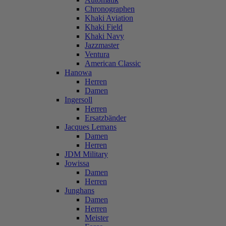
Chronographen
Khaki Aviation
Khaki Field
Khaki Navy
Jazzmaster
Ventura
American Classic
Hanowa
Herren
Damen
Ingersoll
Herren
Ersatzbänder
Jacques Lemans
Damen
Herren
JDM Military
Jowissa
Damen
Herren
Junghans
Damen
Herren
Meister