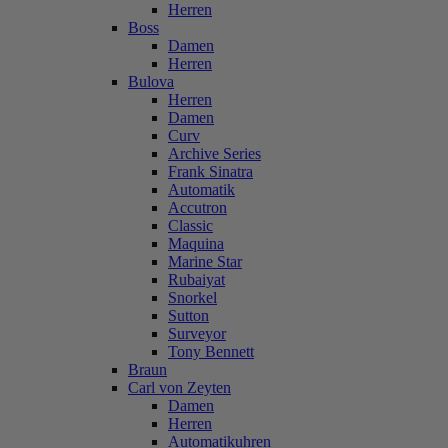
Herren
Boss
Damen
Herren
Bulova
Herren
Damen
Curv
Archive Series
Frank Sinatra
Automatik
Accutron
Classic
Maquina
Marine Star
Rubaiyat
Snorkel
Sutton
Surveyor
Tony Bennett
Braun
Carl von Zeyten
Damen
Herren
Automatikuhren