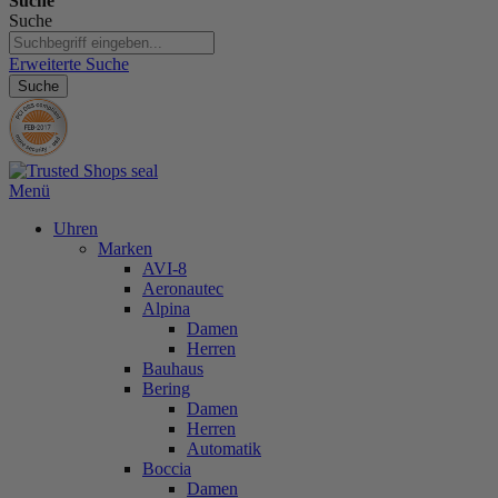
Suche
Suche
Erweiterte Suche
Suche
Menü
Uhren
Marken
AVI-8
Aeronautec
Alpina
Damen
Herren
Bauhaus
Bering
Damen
Herren
Automatik
Boccia
Damen